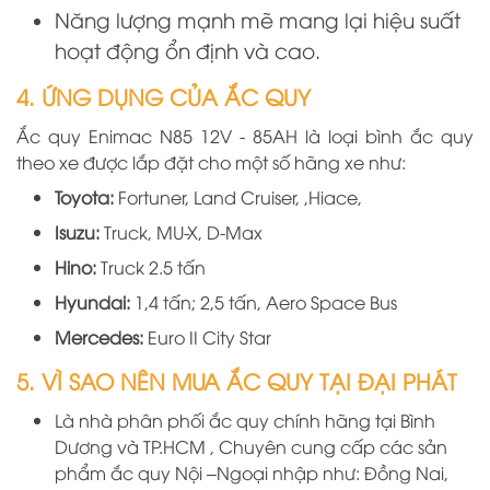
Năng lượng mạnh mẽ mang lại hiệu suất
hoạt động ổn định và cao.
4. ỨNG DỤNG CỦA ẮC QUY
Ắc quy
Enimac
N85 12V - 85AH là loại bình ắc quy
theo xe được lắp đặt cho một số hãng xe như:
Toyota:
Fortuner, Land Cruiser, ,Hiace,
Isuzu:
Truck, MU-X, D-Max
Hino:
Truck 2.5 tấn
Hyundai:
1,4 tấn; 2,5 tấn, Aero Space Bus
Mercedes:
Euro II City Star
5. VÌ SAO NÊN MUA ẮC QUY TẠI ĐẠI PHÁT
Là nhà phân phối ắc quy chính hãng
tại
B
ình
D
ương
và TP.HCM
, Chuyên cung cấp các sản
phẩm ắc quy Nội –Ngoại nhập như: Đồng Nai,