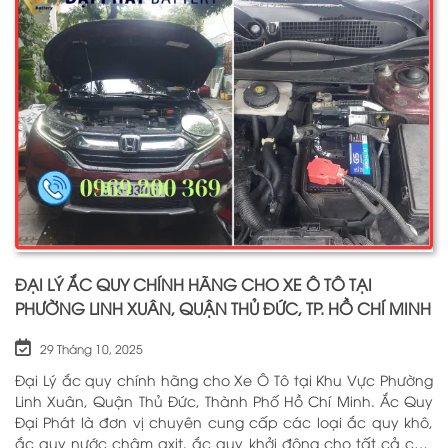
ĐẠI LÝ ẮC QUY CHÍNH HÃNG CHO XE Ô TÔ TẠI
PHƯỜNG LINH XUÂN, QUẬN THỦ ĐỨC, TP. HỒ CHÍ MINH
29 Tháng 10, 2025
Đại Lý ắc quy chính hãng cho Xe Ô Tô tại Khu Vực Phường
Linh Xuân, Quận Thủ Đức, Thành Phố Hồ Chí Minh. Ắc Quy
Đại Phát là đơn vị chuyên cung cấp các loại ắc quy khô,
ắc quy nước châm axit, ắc quy khởi động cho tất cả các