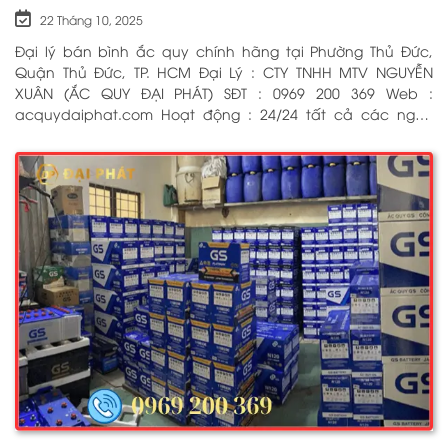
22 Tháng 10, 2025
Đại lý bán bình ắc quy chính hãng tại Phường Thủ Đức,
Quận Thủ Đức, TP. HCM Đại Lý : CTY TNHH MTV NGUYỄN
XUÂN (ẮC QUY ĐẠI PHÁT) SĐT : 0969 200 369 Web :
acquydaiphat.com Hoạt động : 24/24 tất cả các ngày
trong tuần, kể cả ngày lễ tết Dịch vụ : Thay bình ắc quy
cho xe ô tô, xe máy, xe tải, cứu hộ ắc quy tận nơi 24/7 BẤM
ĐỂ GỌI NGAY CHO CHÚNG TÔI: 0969 200 369