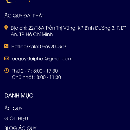
ẮC QUY ĐẠI PHÁT
Địa chỉ: 22/16A Trần Thị Vững, KP. Bình Đường 3, P. Dĩ
An, TP. Hồ Chí Minh
Hotline/Zalo: 0969200369
acquydaiphat@gmail.com
Thứ 2 - 7 : 8:00 - 17:30
Chủ nhật : 8:00 - 11:30
DANH MỤC
ẮC QUY
GIỚI THIỆU
BLOG ẮC QUY