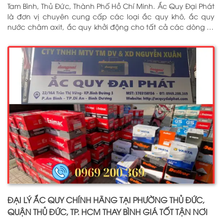
Tam Bình, Thủ Đức, Thành Phố Hồ Chí Minh. Ắc Quy Đại Phát
là đơn vị chuyên cung cấp các loại ắc quy khô, ắc quy
nước châm axit, ắc quy khởi động cho tất cả các dòng xe
ô tô, xe tải, tàu thuyền, ắc quy lưu điện, ắc quy dân dụng
từ các thương hiệu như: GS, ĐỒNG NAI, VARTA, DELKOR,
SOLITE, ENIMAC, BOSCH, ROCKET. Tell: 0969 200 369
ĐẠI LÝ ẮC QUY CHÍNH HÃNG TẠI PHƯỜNG THỦ ĐỨC,
QUẬN THỦ ĐỨC, TP. HCM THAY BÌNH GIÁ TỐT TẬN NƠI