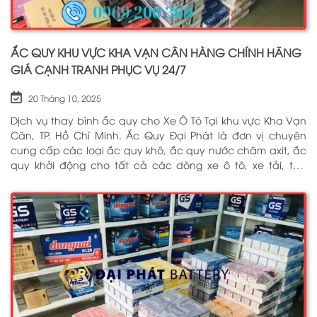
ẮC QUY KHU VỰC KHA VẠN CÂN HÀNG CHÍNH HÃNG
GIÁ CẠNH TRANH PHỤC VỤ 24/7
20 Tháng 10, 2025
Dịch vụ thay bình ắc quy cho Xe Ô Tô Tại khu vực Kha Vạn
Cân, TP. Hồ Chí Minh. Ắc Quy Đại Phát là đơn vị chuyên
cung cấp các loại ắc quy khô, ắc quy nước châm axit, ắc
quy khởi động cho tất cả các dòng xe ô tô, xe tải, tàu
thuyền, ắc quy lưu điện, ắc quy dân dụng từ các thương
hiệu như: GS, ĐỒNG NAI, VARTA, DELKOR, SOLITE, ENIMAC,
BOSCH, ROCKET. Tell: 0969 200 369