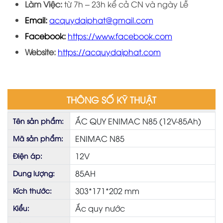
Làm Việc:
từ 7h – 23h kể cả CN và ngày Lễ
Email:
acquydaiphat@gmail.com
Facebook:
https://www.facebook.com
Website:
https://acquydaiphat.com
THÔNG SỐ KỸ THUẬT
ẮC QUY ENIMAC N85 (12V-85Ah)
Tên sản phẩm:
ENIMAC N85
Mã sản phẩm:
12V
Điện áp:
85AH
Dung lượng:
303*171*202 mm
Kích thước:
Ắc quy nước
Kiểu: