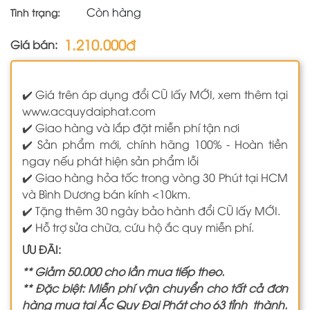
Còn hàng
Tình trạng:
1.210.000đ
Giá bán:
✔️ Giá trên áp dụng đổi CŨ lấy MỚI, xem thêm tại
www.acquydaiphat.com
✔️ Giao hàng và lắp đặt miễn phí tận nơi
✔️ Sản phẩm mới, chính hãng 100% - Hoàn tiền
ngay nếu phát hiện sản phẩm lỗi
✔️ Giao hàng hỏa tốc trong vòng 30 Phút tại HCM
và Bình Dương bán kính <10km.
✔️ Tặng thêm 30 ngày bảo hành đổi CŨ lấy MỚI.
✔️ Hỗ trợ sửa chữa, cứu hộ ắc quy miễn phí.
ƯU ĐÃI:
** Giảm 50.000 cho lần mua tiếp theo.
** Đặc biệt: Miễn phí vận chuyển cho tất cả đơn
hàng mua tại Ắc Quy Đại Phát cho 63 tỉnh thành.