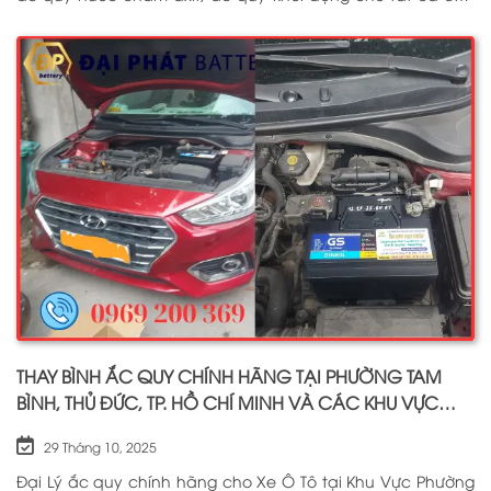
dòng xe ô tô, xe tải, tàu thuyền, ắc quy lưu điện, ắc quy
dân dụng từ các thương hiệu như: GS, ĐỒNG NAI, VARTA,
DELKOR, SOLITE, ENIMAC, BOSCH, ROCKET. Tell: 0969 200 369
THAY BÌNH ẮC QUY CHÍNH HÃNG TẠI PHƯỜNG TAM
BÌNH, THỦ ĐỨC, TP. HỒ CHÍ MINH VÀ CÁC KHU VỰC
LÂN CẬN PHỤC VỤ 24/7
29 Tháng 10, 2025
Đại Lý ắc quy chính hãng cho Xe Ô Tô tại Khu Vực Phường