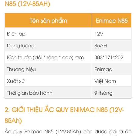
N85 (12V-85AH)
Tên sản phẩm
Enimac N85
Điện áp
12V
Dung lượng
85AH
Kích thước (dài * rộng * cao) mm
303*171*202
Thương hiệu
Enimac
Xuất xứ
Việt Nam
Thời gian bảo hành
9 tháng
2. GIỚI THIỆU ẮC QUY ENIMAC N85 (12V-
85Ah)
Ắc quy Enimac
N85 (12V-85Ah) còn được gọi là ắc