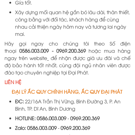
Gía tốt.
Xây dựng mối quan hệ gắn bó lâu dài, thân thiết,
công bằng với đối tác, khách hàng để cùng
nhau cải thiện ngày hôm nay và tương lai ngày
mai.
Hãy gọi ngay cho chúng tôi theo Số điện
thoại
0586.003.009 -
0969
.
200
.
369
hoặc mua hàng
ngay trên website
để nhận được giá ưu đãi và chế
độ bảo hành tốt nhất, cùng đội ngủ nhân viên được
đào tạo chuyên nghiệp tại
Đại
Phát.
LIÊN HỆ
ĐẠI LÝ ẮC QUY CHÍNH HÃNG, ẮC QUY ĐẠI PHÁT
ĐC:
22/16A
Trần Thị Vững, Bình Đường 3, P. An
Bình, TP. Dĩ An, Bình Dương
HOTLINE:
0586.003.009
-
0969
.
200
.
369
Zalo:
0586.003.009
-
0969
.
200
.
36
9