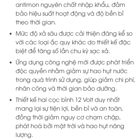
antimon nguyên chất nhập khẩu, đảm
bảo hiệu suất hoạt động và độ bền bỉ
theo thời gian.
Mức độ xả sâu được cải thiện đáng kể so
với các loại ắc quy khác do thiết kế đặc
biệt để tăng số lần chu kỳ sạc xả.
Ứng dụng công nghệ mới được phát triển
độc quyền nhằm giảm sự hao hụt nước
trong quá trình sử dụng, giúp giảm chi phí,
nhân công và thời gian bảo dưỡng.
Thiết kế hai cọc bình 12 Volt duy nhất
mang lại sự tiện lợi, bền bỉ và an toàn,
đồng thời giảm nguy cơ chạm chập,
phát hoá bởi mặt trời và hao hụt năng
lượng.