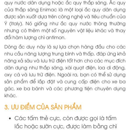
quy nước dân dụng hoặc ắc quy thắp sáng. Ắc quy
của thắp sáng Enimac là một loại ắc quy dân dụng
được sản xuất dựa trên công nghệ và tiêu chuẩn của
Ý (Italy). Nó giống như ắc quy nước thông thường
nhưng có thêm một số nguyên vật liệu khác và thay
đổi hàm lượng chì antimon.
Dòng ắc duy này là sự lựa chọn hàng đầu cho các
nhu cầu năng lượng trung bình và thấp, đáp ứng khả
năng xả sâu và lưu trữ điện tốt hơn cho các mục đích
dân dụng như thắp sáng, xài quạt điện, loa di động,
oxy cá và lưu trữ điện. Ngoài ra, bạn có thể sử dụng
sản phẩm để lắp đặt và cung cấp điện cho xe ba
gác, xe ba bánh và các phương tiện chuyên dụng
khác.
3. ƯU ĐIỂM CỦA SẢN PHẨM
Các tấm thẻ cực, còn được gọi là tấm
lắc hoặc sườn cực, được làm bằng chì