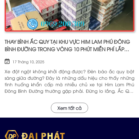
THAY BÌNH ẮC QUY TẠI KHU VỰC HIM LAM PHÚ ĐÔNG
BÌNH ĐƯỜNG TRONG VÒNG 10 PHÚT MIỄN PHÍ LẮP
ĐẶT
17 Tháng 10, 2025
Xe đột ngột không khởi động được? Đèn báo ắc quy bật
sáng giữa đường? Đây là những dấu hiệu cho thấy những
tình huống khẩn cấp mà nhiều chủ xe tại Him Lam Phú
Đông Bình Đường thường gặp phải. Đừng lo lắng, Ắc Quy
Đại Phát – với hơn 5 năm kinh nghiệm trong ngành, chúng
tôi tự hào là địa chỉ đáng tin cậy cung cấp Ắc Quy Tại Him
Xem tất cả
Lam Phú Đông Bình Đường với chất lượng hàng đầu và dịch
vụ chuyên nghiệp sẽ phục vụ Quý khách tận nơi. Hãy Alo
cho đội ngũ Đại Phát: 0969 200 369