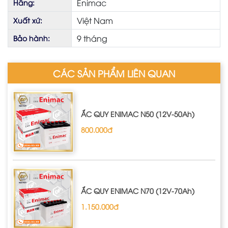
Enimac
Hãng:
Việt Nam
Xuất xứ:
9 tháng
Bảo hành:
CÁC SẢN PHẨM LIÊN QUAN
ẮC QUY ENIMAC N50 (12V-50Ah)
800.000đ
ẮC QUY ENIMAC N70 (12V-70Ah)
1.150.000đ