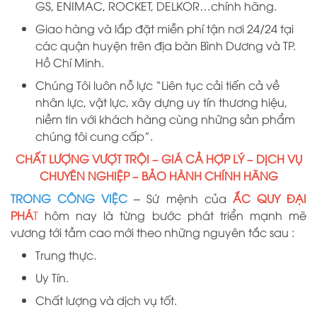
GS, ENIMAC, ROCKET, DELKOR…chính hãng.
Giao hàng và lắp đặt miễn phí tận nơi 24/24 tại
các quận huyện trên địa bàn Bình Dương và TP.
Hồ Chí Minh.
Chúng Tôi luôn nỗ lực “Liên tục cải tiến cả về
nhân lực, vật lực, xây dựng uy tín thương hiệu,
niềm tin với khách hàng cùng những sản phẩm
chúng tôi cung cấp”.
CHẤT LƯỢNG VƯỢT TRỘI – GIÁ CẢ HỢP LÝ – DỊCH VỤ
CHUYÊN NGHIỆP – BẢO HÀNH CHÍNH HÃNG
TRONG CÔNG VIỆC
– Sứ mệnh của
ẮC QUY ĐẠI
PHÁ
T
hôm nay là từng bước phát triển mạnh mẽ
vương tới tầm cao mới theo những nguyên tắc sau :
Trung thực.
Uy Tín.
Chất lượng và dịch vụ tốt.