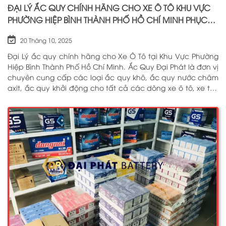
ĐẠI LÝ ẮC QUY CHÍNH HÃNG CHO XE Ô TÔ KHU VỰC
PHƯỜNG HIỆP BÌNH THÀNH PHỐ HỒ CHÍ MINH PHỤC
VỤ TẬN NƠI 24/7
20 Tháng 10, 2025
Đại Lý ắc quy chính hãng cho Xe Ô Tô tại Khu Vực Phường
Hiệp Bình Thành Phố Hồ Chí Minh. Ắc Quy Đại Phát là đơn vị
chuyên cung cấp các loại ắc quy khô, ắc quy nước châm
axit, ắc quy khởi động cho tất cả các dòng xe ô tô, xe tải,
tàu thuyền, ắc quy lưu điện, ắc quy dân dụng từ các
thương hiệu như: GS, ĐỒNG NAI, VARTA, DELKOR, SOLITE,
ENIMAC, BOSCH, ROCKET. Tell: 0969 200 369