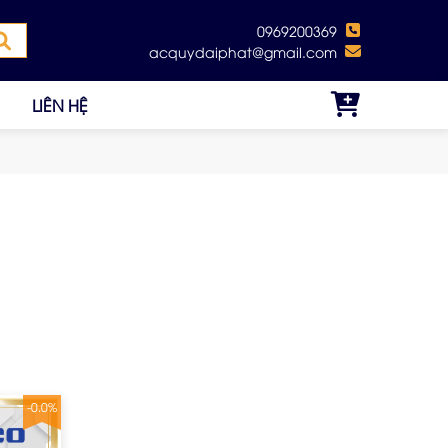
0969200369
acquydaiphat@gmail.com
LIÊN HỆ
-0.0%