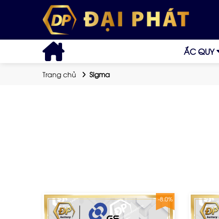
ẮC QUY
Trang chủ
Sigma
-8.0%