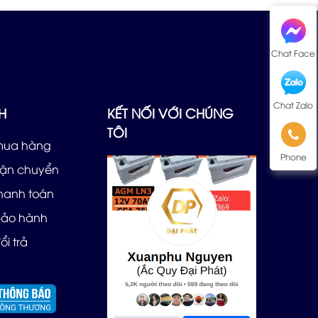
Chat Face
Chat Zalo
H
KẾT NỐI VỚI CHÚNG
TÔI
mua hàng
Phone
vận chuyển
thanh toán
bảo hành
ổi trả