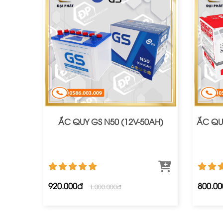
ẮC QUY GS N50 (12V-50AH)
ẮC QU
920.000đ
800.0
1.000.000đ