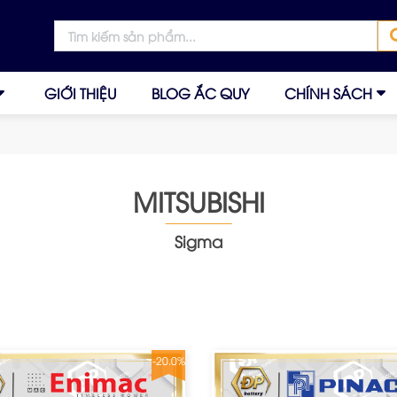
GIỚI THIỆU
BLOG ẮC QUY
CHÍNH SÁCH
MITSUBISHI
Sigma
-20.0%