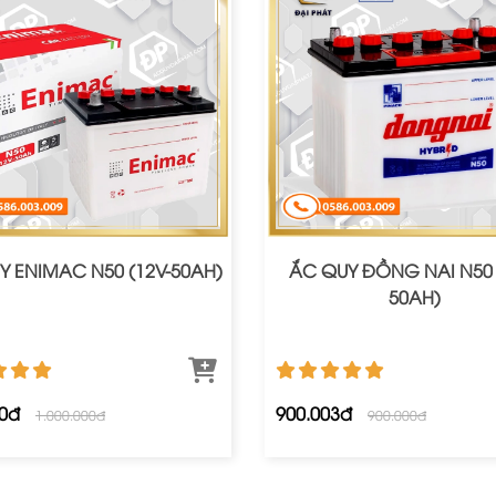
Y ENIMAC N50 (12V-50AH)
ẮC QUY ĐỒNG NAI N50 
50AH)
00đ
900.003đ
1.000.000đ
900.000đ