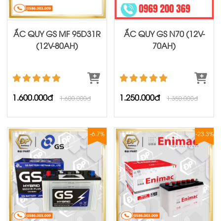
ẮC QUY GS MF 95D31R
ẮC QUY GS N70 (12V-
(12V-80AH)
70AH)
1.600.000đ
1.250.000đ
1.600.000đ
1.350.000đ
-6.7%
-23.3%