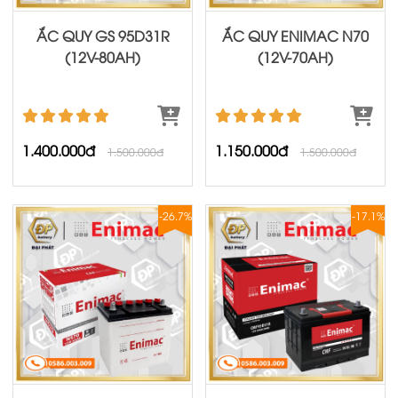
ẮC QUY GS 95D31R
ẮC QUY ENIMAC N70
(12V-80AH)
(12V-70AH)
1.400.000đ
1.150.000đ
1.500.000đ
1.500.000đ
-26.7%
-17.1%