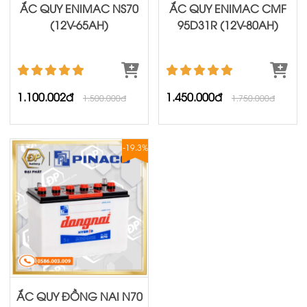
ẮC QUY ENIMAC NS70
ẮC QUY ENIMAC CMF
(12V-65AH)
95D31R (12V-80AH)
1.100.002đ
1.450.000đ
1.500.000đ
1.750.000đ
-19.3%
ẮC QUY ĐỒNG NAI N70