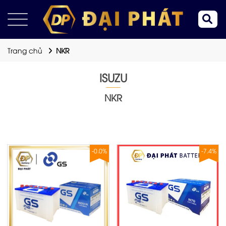
Trang chủ
NKR
ISUZU
NKR
-0.0%
-7.4%