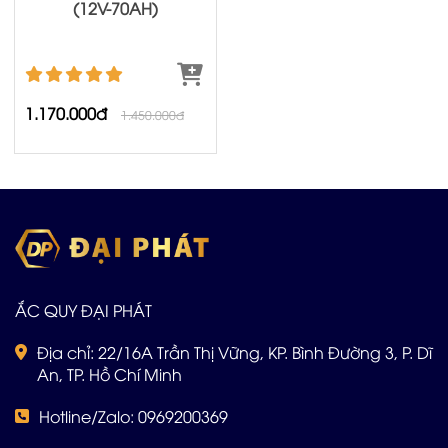
(12V-70AH)
1.170.000đ
1.450.000đ
ẮC QUY ĐẠI PHÁT
Địa chỉ: 22/16A Trần Thị Vững, KP. Bình Đường 3, P. Dĩ
An, TP. Hồ Chí Minh
Hotline/Zalo: 0969200369