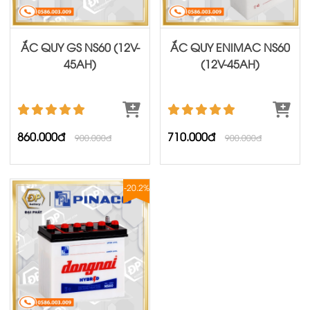
ẮC QUY GS NS60 (12V-
ẮC QUY ENIMAC NS60
45AH)
(12V-45AH)
860.000đ
710.000đ
900.000đ
900.000đ
-20.2%