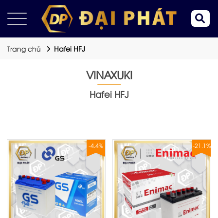
Trang chủ
Hafei HFJ
VINAXUKI
Hafei HFJ
-4.4%
-21.1%