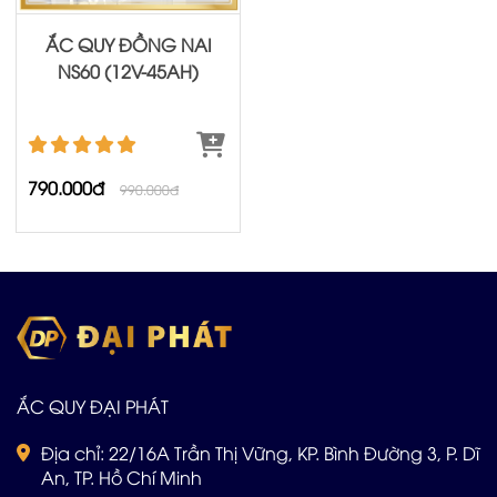
ẮC QUY ĐỒNG NAI
NS60 (12V-45AH)
790.000đ
990.000đ
ẮC QUY ĐẠI PHÁT
Địa chỉ: 22/16A Trần Thị Vững, KP. Bình Đường 3, P. Dĩ
An, TP. Hồ Chí Minh