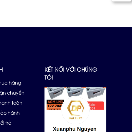
H
KẾT NỐI VỚI CHÚNG
TÔI
mua hàng
vận chuyển
thanh toán
bảo hành
ổi trả