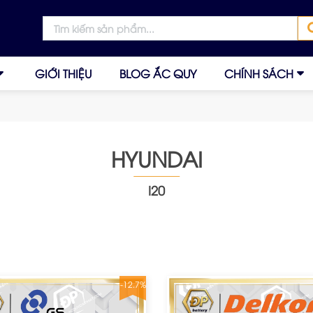
GIỚI THIỆU
BLOG ẮC QUY
CHÍNH SÁCH
HYUNDAI
I20
-12.7%