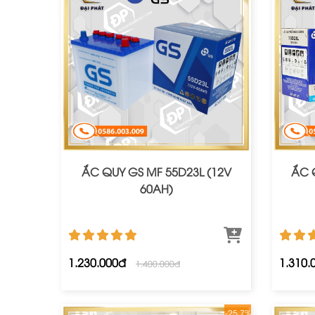
ẮC QUY GS MF 55D23L (12V
ẮC 
60AH)
1.230.000đ
1.310.
1.400.000đ
-25.7%