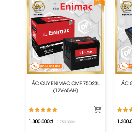
ẮC QUY ENIMAC CMF 75D23L
ẮC Q
(12V-65AH)
1.300.000đ
1.300.
1.750.000đ