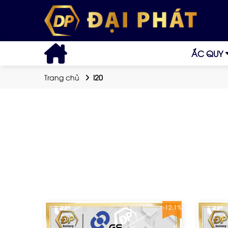
ẮC QUY
Trang chủ
I20
-12.1%