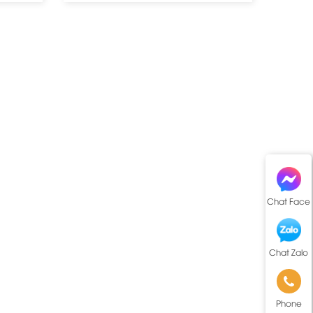
Chat Face
Chat Zalo
Phone