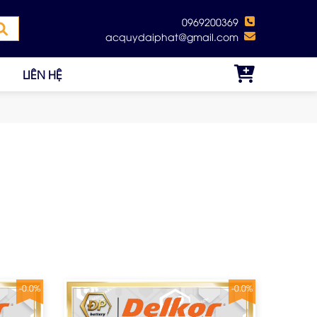
0969200369
acquydaiphat@gmail.com
LIÊN HỆ
-0.0%
-0.0%