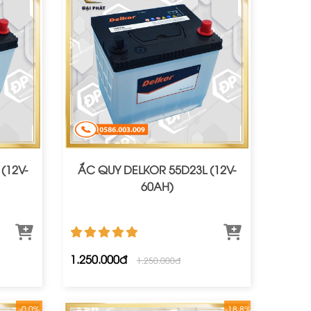
(12V-
ẮC QUY DELKOR 55D23L (12V-
60AH)
1.250.000đ
1.250.000đ
-0.0%
-18.8%