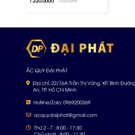
1.220.000đ
1.220.000đ
ẮC QUY ĐẠI PHÁT
Địa chỉ: 22/16A Trần Thị Vững, KP. Bình Đường 
An, TP. Hồ Chí Minh
Hotline/Zalo: 0969200369
acquydaiphat@gmail.com
Thứ 2 - 7 : 8:00 - 17:30
Chủ nhật : 8:00 - 11:30