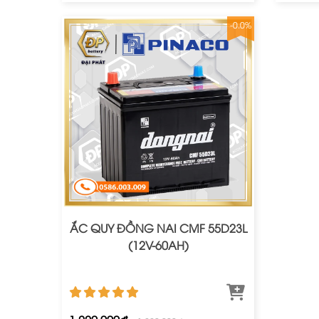
-0.0%
ẮC QUY ĐỒNG NAI CMF 55D23L
(12V-60AH)