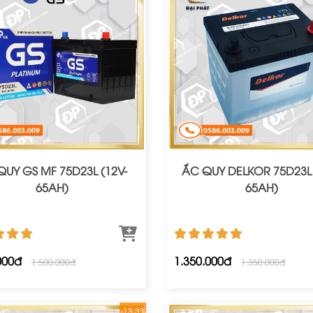
QUY GS MF 75D23L (12V-
ẮC QUY DELKOR 75D23L 
65AH)
65AH)
000đ
1.350.000đ
1.500.000đ
1.350.000đ
-13.3%