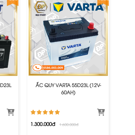
D23L
ẮC QUY VARTA 55D23L (12V-
60AH)
1.300.000đ
1.600.000đ