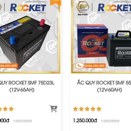
UY ROCKET SMF 75D23L
ẮC QUY ROCKET SMF 55
(12V-65AH)
(12V-60AH)
000đ
1.250.000đ
1.500.000đ
1.250.000đ