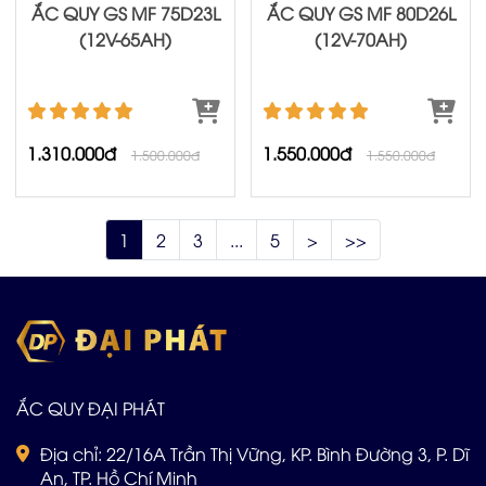
ẮC QUY GS MF 75D23L
ẮC QUY GS MF 80D26L
(12V-65AH)
(12V-70AH)
1.310.000đ
1.550.000đ
1.500.000đ
1.550.000đ
1
2
3
...
5
>
>>
ẮC QUY ĐẠI PHÁT
Địa chỉ: 22/16A Trần Thị Vững, KP. Bình Đường 3, P. Dĩ
An, TP. Hồ Chí Minh