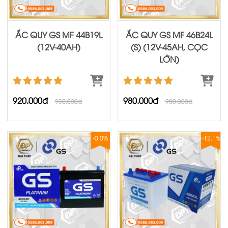
ẮC QUY GS MF 44B19L
ẮC QUY GS MF 46B24L
(12V-40AH)
(S) (12V-45AH, CỌC
LỚN)
920.000đ
980.000đ
950.000đ
980.000đ
-0.0%
-12.1%