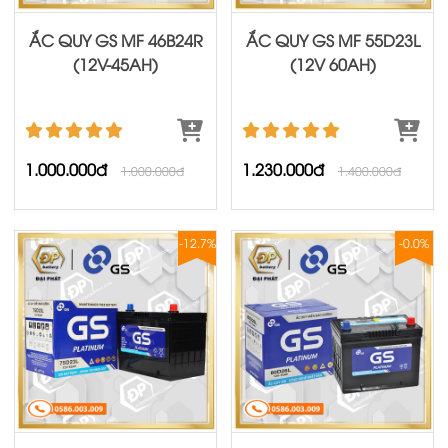
ẮC QUY GS MF 46B24R
ẮC QUY GS MF 55D23L
(12V-45AH)
(12V 60AH)
1.000.000đ
1.230.000đ
1.000.000đ
1.400.000đ
-12.7%
-0.0%