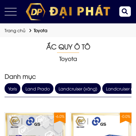
Trang chủ
Toyota
ẮC QUY Ô TÔ
Toyota
Danh mục
Yaris
Land Prado
Landcruiser (xăng)
Landcruiser (
-6.0%
-0.0%