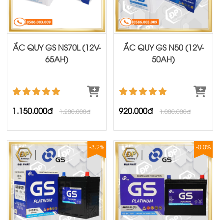
ẮC QUY GS NS70L (12V-
ẮC QUY GS N50 (12V-
65AH)
50AH)
1.150.000đ
920.000đ
1.200.000đ
1.000.000đ
-3.2%
-0.0%