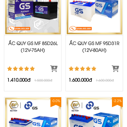
ẮC QUY GS MF 85D26L
ẮC QUY GS MF 95D31R
(12V-75AH)
(12V-80AH)
1.410.000đ
1.600.000đ
1.500.000đ
1.600.000đ
-0.0%
-2.2%