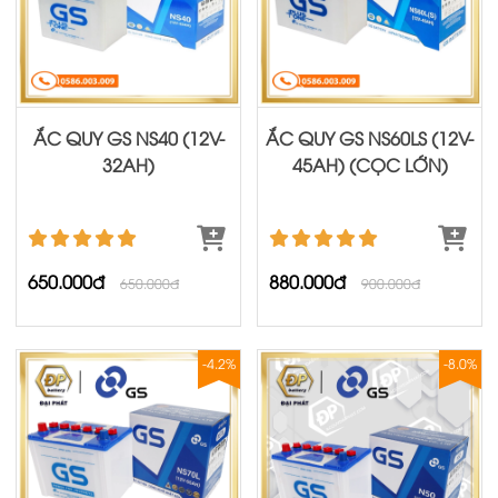
ẮC QUY GS NS40 (12V-
ẮC QUY GS NS60LS (12V-
32AH)
45AH) (CỌC LỚN)
650.000đ
880.000đ
650.000đ
900.000đ
-4.2%
-8.0%