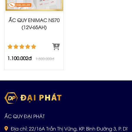
ẮC QUY ENIMAC NS70
(12V-65AH)
1.100.002đ
1.500.000đ
ẮC QUY ĐẠI PHÁT
Địa chỉ: 22/16A Trần Thị Vững, KP. Bình Đường 3, P. Dĩ