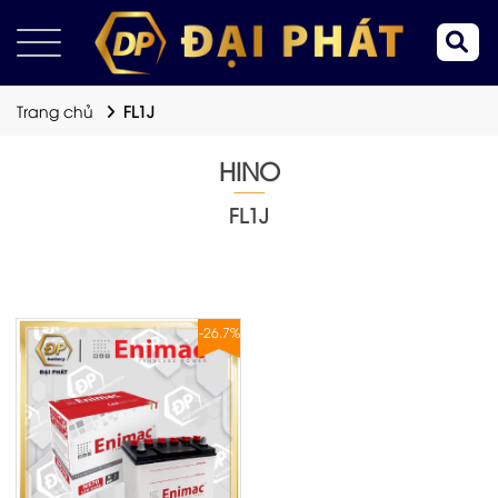
Trang chủ
FL1J
HINO
FL1J
-26.7%