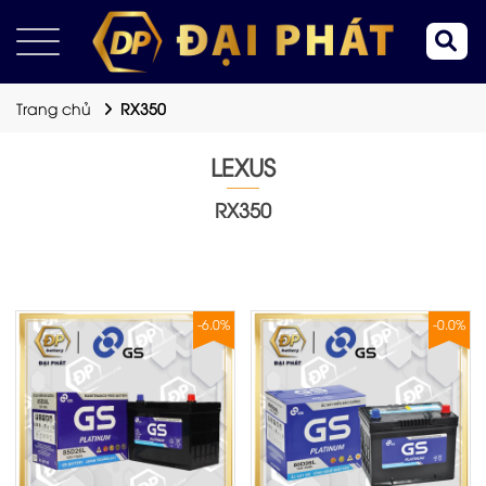
Trang chủ
RX350
LEXUS
RX350
-6.0%
-0.0%