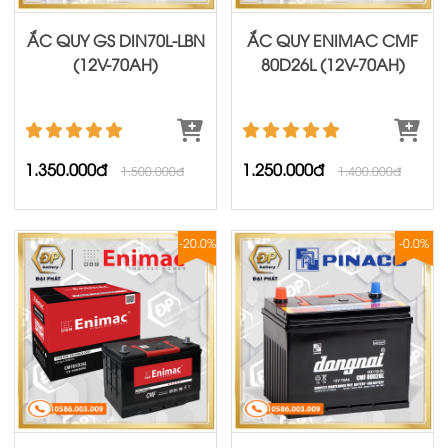
ẮC QUY GS DIN70L-LBN
ẮC QUY ENIMAC CMF
(12V-70AH)
80D26L (12V-70AH)
1.350.000đ
1.250.000đ
1.500.000đ
1.400.000đ
-20.0%
-0.0%