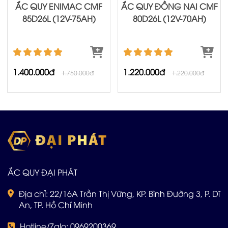
ẮC QUY ENIMAC CMF
ẮC QUY ĐỒNG NAI CMF
85D26L (12V-75AH)
80D26L (12V-70AH)
1.400.000đ
1.220.000đ
1.750.000đ
1.220.000đ
ẮC QUY ĐẠI PHÁT
Địa chỉ: 22/16A Trần Thị Vững, KP. Bình Đường 3, P. Dĩ
An, TP. Hồ Chí Minh
Hotline/Zalo: 0969200369