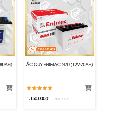
-80AH)
ẮC QUY ENIMAC N70 (12V-70AH)
1.150.000đ
1.500.000đ