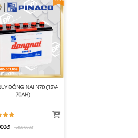
UY ĐỒNG NAI N70 (12V-
70AH)
000đ
1.450.000đ