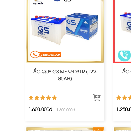
ẮC QUY GS MF 95D31R (12V-
ẮC 
80AH)
1.600.000đ
1.250.
1.600.000đ
-17.1%