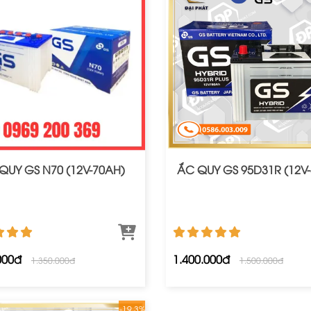
QUY GS N70 (12V-70AH)
ẮC QUY GS 95D31R (12V
000đ
1.400.000đ
1.350.000đ
1.500.000đ
-19.3%