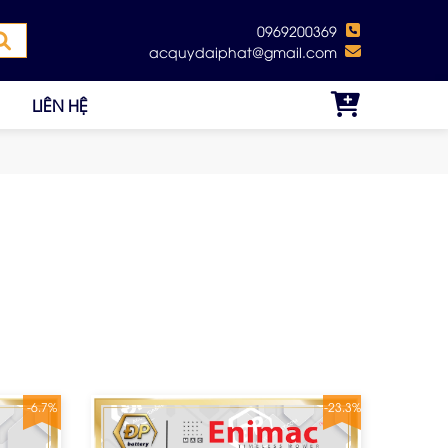
0969200369
acquydaiphat@gmail.com
LIÊN HỆ
-6.7%
-23.3%