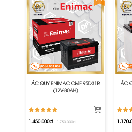
ẮC QUY ENIMAC CMF 95D31R
ẮC Q
(12V-80AH)
1.450.000đ
1.170.
1.750.000đ