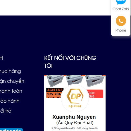
Chat Zalo
Phone
H
KẾT NỐI VỚI CHÚNG
TÔI
mua hàng
vận chuyển
thanh toán
bảo hành
ổi trả