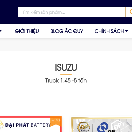
GIỚI THIỆU
BLOG ẮC QUY
CHÍNH SÁCH
ISUZU
Truck 1.45 -5 tấn
-7.4%