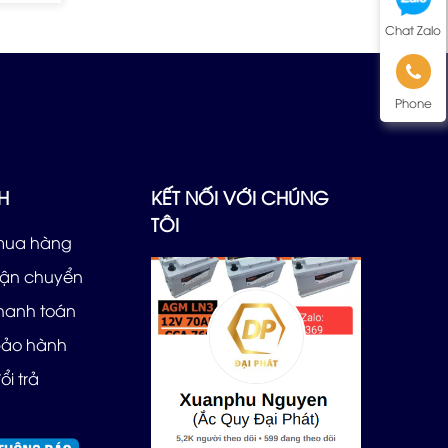
Chat Zalo
Phone
H
KẾT NỐI VỚI CHÚNG
TÔI
mua hàng
vận chuyển
thanh toán
bảo hành
ổi trả