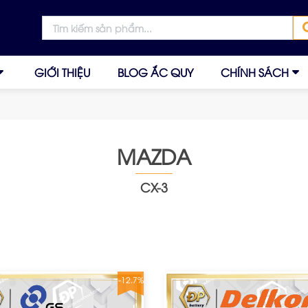
GIỚI THIỆU
BLOG ẮC QUY
CHÍNH SÁCH
MAZDA
CX-3
-12.7%