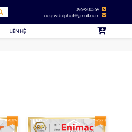
0969200369
acquydaiphat@gmail.com
LIÊN HỆ
-0.0%
-25.7%