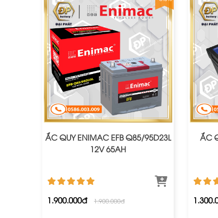
ẮC QUY ENIMAC EFB Q85/95D23L
ẮC Q
12V 65AH
1.900.000đ
1.300.
1.900.000đ