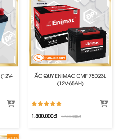
(12V-
ẮC QUY ENIMAC CMF 75D23L
(12V-65AH)
1.300.000đ
1.750.000đ
-0.0%