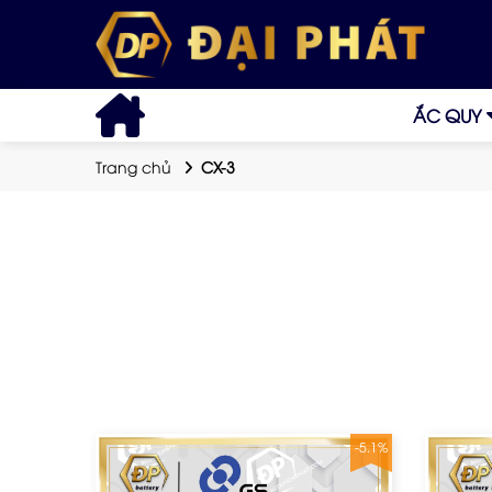
ẮC QUY
Trang chủ
CX-3
-5.1%