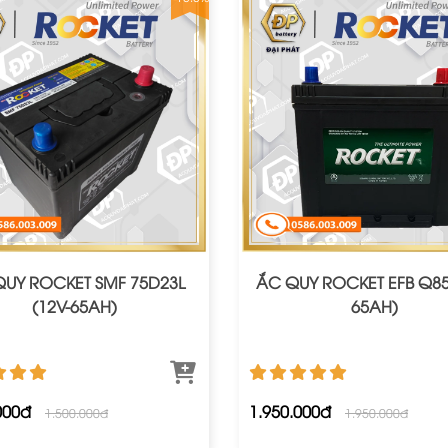
UY ROCKET SMF 75D23L
ẮC QUY ROCKET EFB Q85
(12V-65AH)
65AH)
000đ
1.950.000đ
1.500.000đ
1.950.000đ