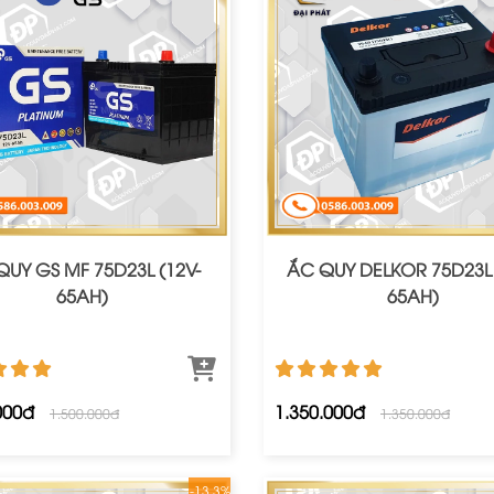
QUY GS MF 75D23L (12V-
ẮC QUY DELKOR 75D23L 
65AH)
65AH)
000đ
1.350.000đ
1.500.000đ
1.350.000đ
-13.3%