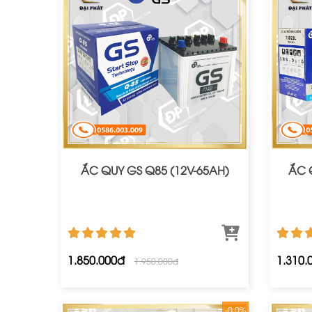
ẮC QUY GS Q85 (12V-65AH)
ẮC 
1.850.000đ
1.310.
1.950.000đ
-0.0%