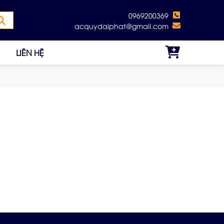
0969200369
acquydaiphat@gmail.com
LIÊN HỆ