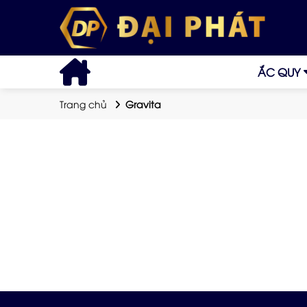
ẮC QUY
Trang chủ
Gravita