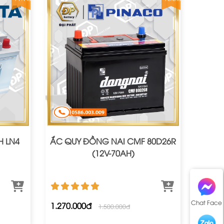
H LN4
ẮC QUY ĐỒNG NAI CMF 80D26R
(12V-70AH)
Chat Face
1.270.000đ
1.500.000đ