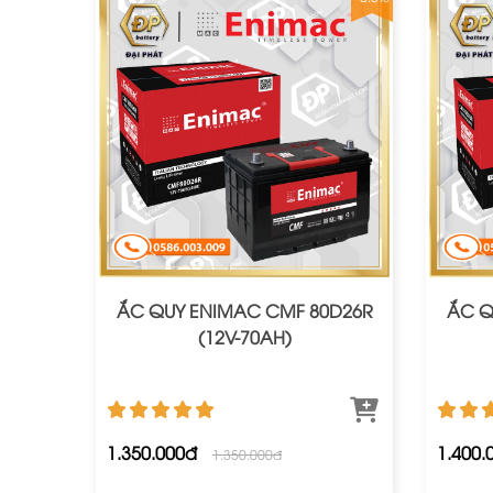
ẮC QUY ENIMAC CMF 80D26R
ẮC Q
(12V-70AH)
1.350.000đ
1.400.
1.350.000đ