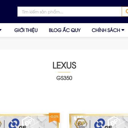
GIỚI THIỆU
BLOG ẮC QUY
CHÍNH SÁCH
LEXUS
GS350
-0.0%