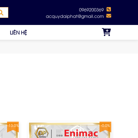
0969200369
acquydaiphat@gmail.com
LIÊN HỆ
-13.0%
-0.0%