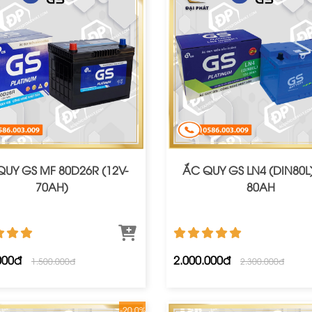
UY GS MF 80D26R (12V-
ẮC QUY GS LN4 (DIN80L)
70AH)
80AH
000đ
2.000.000đ
1.500.000đ
2.300.000đ
-20.0%