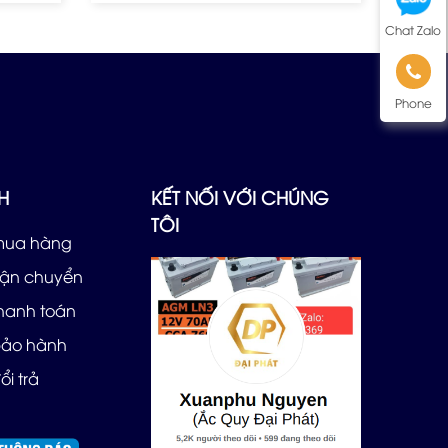
Chat Zalo
Phone
H
KẾT NỐI VỚI CHÚNG
TÔI
mua hàng
vận chuyển
thanh toán
bảo hành
ổi trả