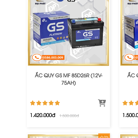
ẮC QUY GS MF 85D26R (12V-
ẮC Q
75AH)
1.420.000đ
1.500.
1.500.000đ
-0.0%