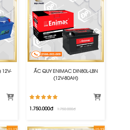
 12V-
ẮC QUY ENIMAC DIN80L-LBN
(12V-80AH)
1.750.000đ
1.750.000đ
-11.1%
-15.3%