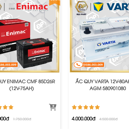
UY ENIMAC CMF 85D26R
ẮC QUY VARTA 12V-80A
(12V-75AH)
AGM 580901080
000đ
4.000.000đ
1.750.000đ
4.500.000đ