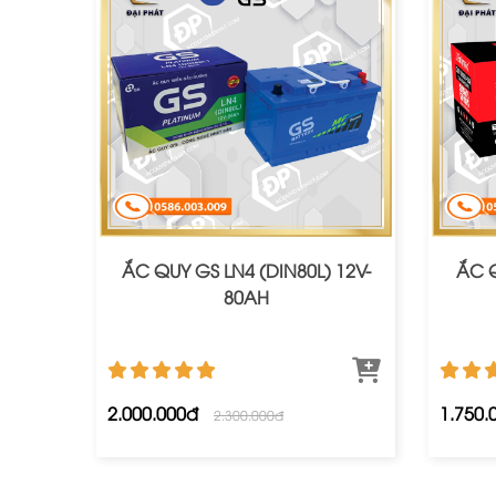
ẮC QUY GS LN4 (DIN80L) 12V-
ẮC 
80AH
2.000.000đ
1.750.
2.300.000đ