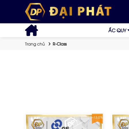
ẮC QUY
Trang chủ
R-Class
-13.0%