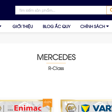
GIỚI THIỆU
BLOG ẮC QUY
CHÍNH SÁCH
MERCEDES
R-Class
-0.0%