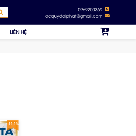
0969200369
acquydaiphat@gmail.com
LIÊN HỆ
-11.1%