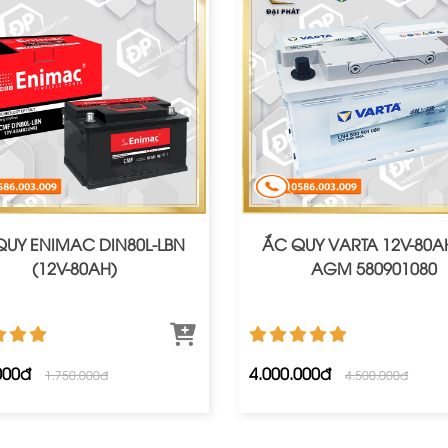
QUY ENIMAC DIN80L-LBN
ẮC QUY VARTA 12V-80A
(12V-80AH)
AGM 580901080
000đ
4.000.000đ
1.750.000đ
4.500.000đ