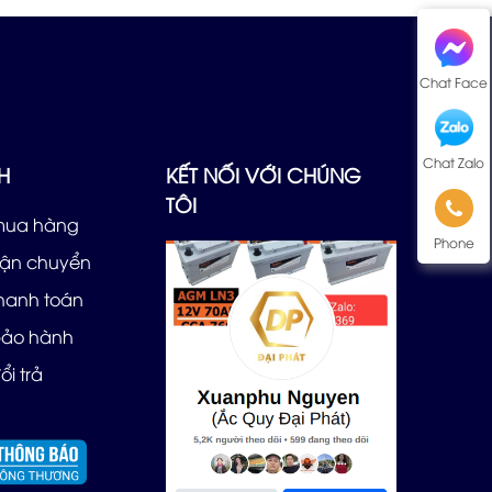
Chat Face
Chat Zalo
H
KẾT NỐI VỚI CHÚNG
TÔI
mua hàng
Phone
vận chuyển
thanh toán
bảo hành
ổi trả