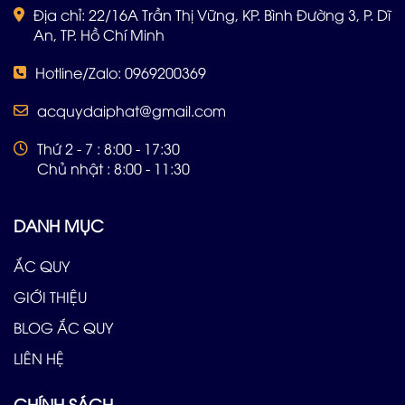
Địa chỉ: 22/16A Trần Thị Vững, KP. Bình Đường 3, P. Dĩ
An, TP. Hồ Chí Minh
Hotline/Zalo: 0969200369
acquydaiphat@gmail.com
Thứ 2 - 7 : 8:00 - 17:30
Chủ nhật : 8:00 - 11:30
DANH MỤC
ẮC QUY
GIỚI THIỆU
BLOG ẮC QUY
LIÊN HỆ
CHÍNH SÁCH