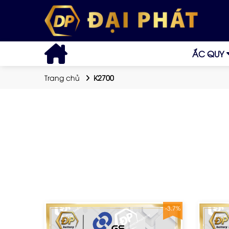
ẮC QUY
Trang chủ
K2700
-3.7%