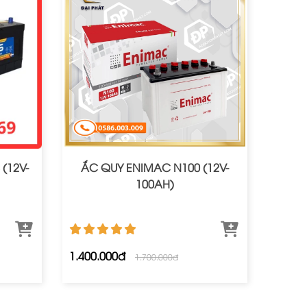
(12V-
ẮC QUY ENIMAC N100 (12V-
100AH)
1.400.000đ
1.700.000đ