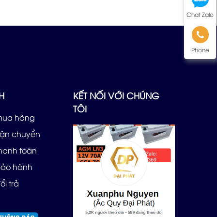
Chat Zalo
Phone
H
KẾT NỐI VỚI CHÚNG
TÔI
mua hàng
vận chuyển
thanh toán
bảo hành
ổi trả