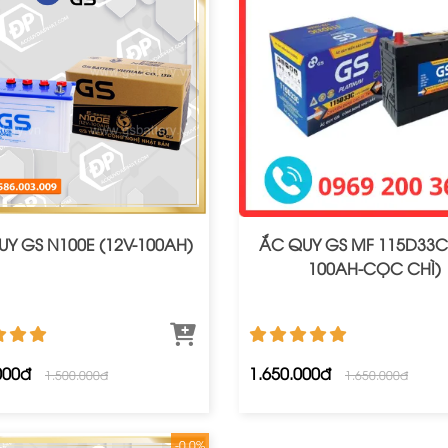
Y GS N100E (12V-100AH)
ẮC QUY GS MF 115D33C 
100AH-CỌC CHÌ)
000đ
1.650.000đ
1.500.000đ
1.650.000đ
-0.0%