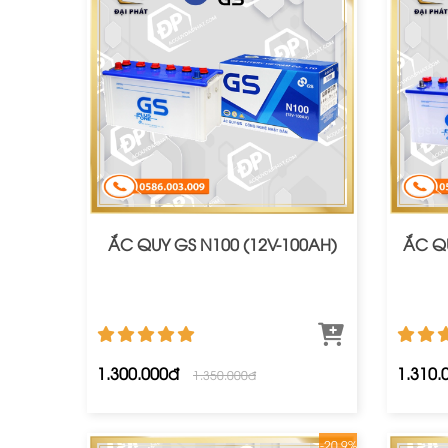
ẮC QUY GS N100 (12V-100AH)
ẮC QU
1.300.000đ
1.310.
1.350.000đ
-20.9%