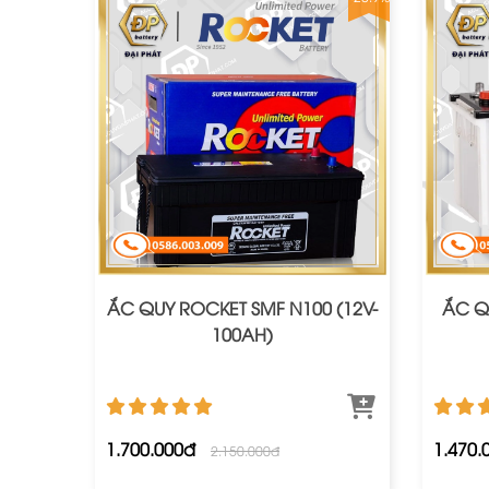
ẮC QUY ROCKET SMF N100 (12V-
ẮC Q
100AH)
1.700.000đ
1.470.
2.150.000đ