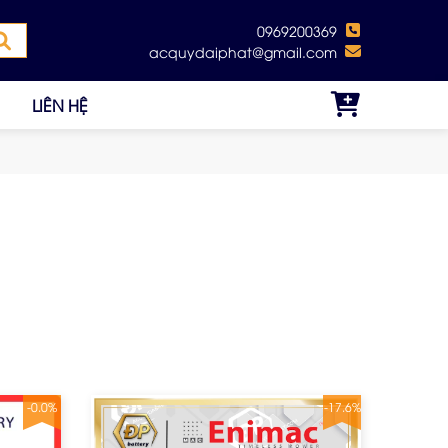
0969200369
acquydaiphat@gmail.com
LIÊN HỆ
-0.0%
-17.6%