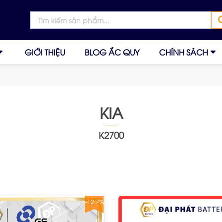
GIỚI THIỆU
BLOG ẮC QUY
CHÍNH SÁCH
KIA
K2700
-12.7%