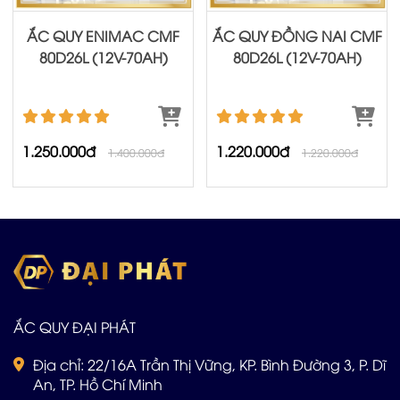
ẮC QUY ENIMAC CMF
ẮC QUY ĐỒNG NAI CMF
80D26L (12V-70AH)
80D26L (12V-70AH)
1.250.000đ
1.220.000đ
1.400.000đ
1.220.000đ
ẮC QUY ĐẠI PHÁT
Địa chỉ: 22/16A Trần Thị Vững, KP. Bình Đường 3, P. Dĩ
An, TP. Hồ Chí Minh