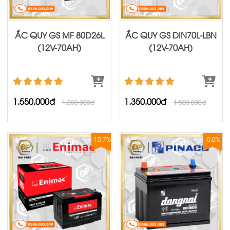
ẮC QUY GS MF 80D26L
ẮC QUY GS DIN70L-LBN
(12V-70AH)
(12V-70AH)
1.550.000đ
1.350.000đ
1.550.000đ
1.500.000đ
-10.7%
-0.0%