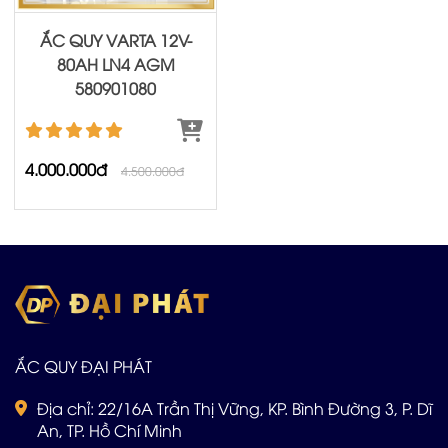
ẮC QUY VARTA 12V-
80AH LN4 AGM
580901080
4.000.000đ
4.500.000đ
ẮC QUY ĐẠI PHÁT
Địa chỉ: 22/16A Trần Thị Vững, KP. Bình Đường 3, P. Dĩ
An, TP. Hồ Chí Minh