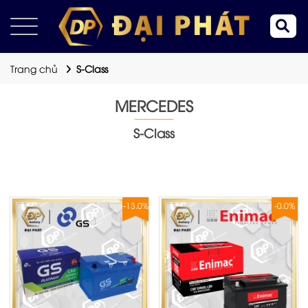
Trang chủ
S-Class
MERCEDES
S-Class
-13.0%
-0.0%