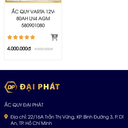
ẮC QUY VARTA 12V-
80AH LN4 AGM
580901080
4.000.000đ
4.500.000đ
ẮC QUY ĐẠI PHÁT
Địa chỉ: 22/16A Trần Thị Vững, KP. Bình Đường 3, P. Dĩ
An, TP. Hồ Chí Minh