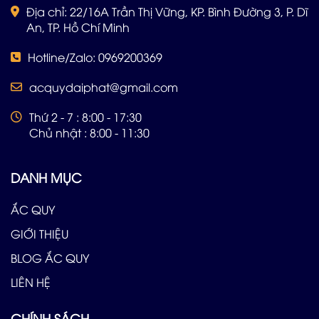
Địa chỉ: 22/16A Trần Thị Vững, KP. Bình Đường 3, P. Dĩ
An, TP. Hồ Chí Minh
Hotline/Zalo: 0969200369
acquydaiphat@gmail.com
Thứ 2 - 7 : 8:00 - 17:30
Chủ nhật : 8:00 - 11:30
DANH MỤC
ẮC QUY
GIỚI THIỆU
BLOG ẮC QUY
LIÊN HỆ
CHÍNH SÁCH