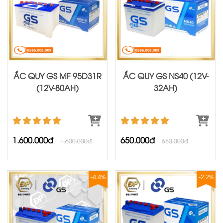
ẮC QUY GS MF 95D31R
ẮC QUY GS NS40 (12V-
(12V-80AH)
32AH)
1.600.000đ
650.000đ
1.600.000đ
650.000đ
-4.4%
-2.2%