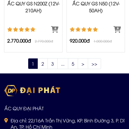
ẮC QUY GS N200Z (12V-
ẮC QUY GS N50 (12V-
210AH)
50AH)
2.770.000đ
920.000đ
2.770.000đ
1.000.000đ
1
2
3
...
5
>
>>
ẮC QUY ĐẠI PHÁT
Địa chỉ: 22/16A Trần Thị Vững, KP. Bình Đường 3, P. Dĩ
An, TP. Hồ Chí Minh