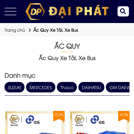
Trang chủ
Ắc Quy Xe Tải, Xe Bus
ẮC QUY
Ắc Quy Xe Tải, Xe Bus
Danh mục
SUZUKI
MERCEDES
Thaco
DAIHATSU
GM DAEW
-0.0%
-0.0%