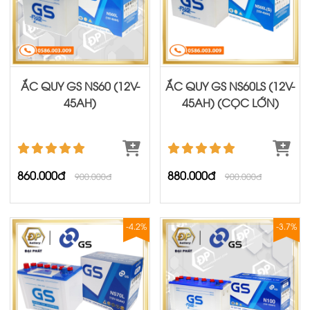
ẮC QUY GS NS60 (12V-
ẮC QUY GS NS60LS (12V-
45AH)
45AH) (CỌC LỚN)
860.000đ
880.000đ
900.000đ
900.000đ
-4.2%
-3.7%