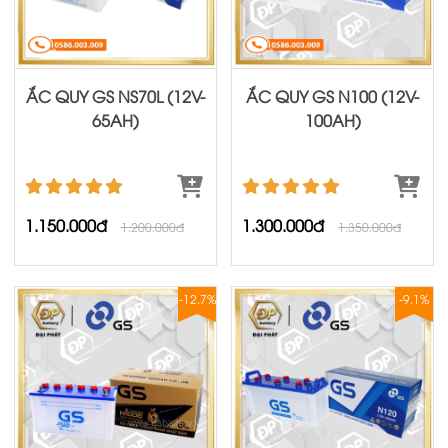
ẮC QUY GS NS70L (12V-
ẮC QUY GS N100 (12V-
65AH)
100AH)
1.150.000đ
1.300.000đ
1.200.000đ
1.350.000đ
-12.7%
-9.1%