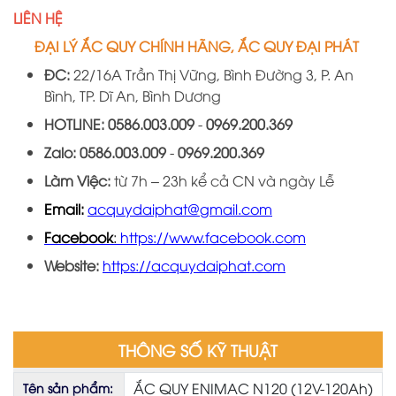
LIÊN HỆ
ĐẠI LÝ ẮC QUY CHÍNH HÃNG, ẮC QUY ĐẠI PHÁT
ĐC:
22/16A
Trần Thị Vững, Bình Đường 3, P. An
Bình, TP. Dĩ An, Bình Dương
HOTLINE:
0586.003.009
-
0969
.
200
.
369
Zalo:
0586.003.009
-
0969
.
200
.
36
9
Làm Việc:
từ 7h – 23h kể cả CN và ngày Lễ
Email:
acquydaiphat@gmail.com
Facebook
:
https://www.facebook.com
Website:
https://acquydaiphat.com
THÔNG SỐ KỸ THUẬT
ẮC QUY ENIMAC N120 (12V-120Ah)
Tên sản phẩm: