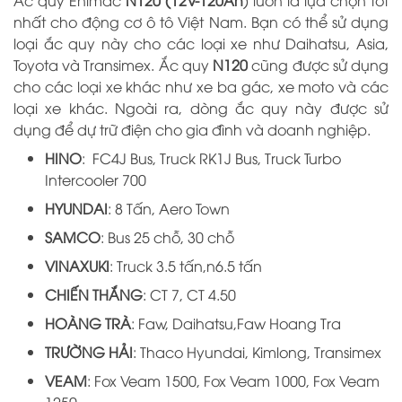
Ắc quy
Enimac
N120 (12V-120Ah
)
luôn là lựa chọn tốt
nhất cho động cơ ô tô Việt Nam. Bạn có thể sử dụng
loại ắc quy này cho các loại xe như Daihatsu, Asia,
Toyota và Transimex. Ắc quy
N120
cũng được sử dụng
cho các loại xe khác như xe ba gác, xe moto và các
loại xe khác. Ngoài ra, dòng ắc quy này được sử
dụng để dự trữ điện cho gia đình và doanh nghiệp.
HINO
: FC4J Bus, Truck RK1J Bus, Truck Turbo
Intercooler 700
HYUNDAI
: 8 Tấn, Aero Town
SAMCO
: Bus 25 chỗ, 30 chỗ
VINAXUKI
: Truck 3.5 tấn,n6.5 tấn
CHIẾN THẮNG
: CT 7, CT 4.50
HOÀNG TRÀ
: Faw, Daihatsu,Faw Hoang Tra
TRƯỜNG HẢI
: Thaco Hyundai, Kimlong, Transimex
VEAM
: Fox Veam 1500, Fox Veam 1000, Fox Veam