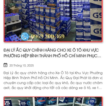
ĐẠI LÝ ẮC QUY CHÍNH HÃNG CHO XE Ô TÔ KHU VỰC
PHƯỜNG HIỆP BÌNH THÀNH PHỐ HỒ CHÍ MINH PHỤC
VỤ TẬN NƠI 24/7
20 Tháng 10, 2025
Đại Lý ắc quy chính hãng cho Xe Ô Tô tại Khu Vực Phường
Hiệp Bình Thành Phố Hồ Chí Minh. Ắc Quy Đại Phát là đơn vị
chuyên cung cấp các loại ắc quy khô, ắc quy nước châm
axit, ắc quy khởi động cho tất cả các dòng xe ô tô, xe tải,
tàu thuyền, ắc quy lưu điện, ắc quy dân dụng từ các
thương hiệu như: GS, ĐỒNG NAI, VARTA, DELKOR, SOLITE,
ENIMAC, BOSCH, ROCKET. Tell: 0969 200 369