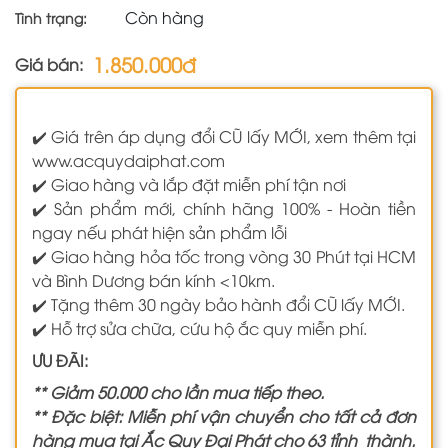
Còn hàng
Tình trạng:
1.850.000đ
Giá bán:
✔️ Giá trên áp dụng đổi CŨ lấy MỚI, xem thêm tại
www.acquydaiphat.com
✔️ Giao hàng và lắp đặt miễn phí tận nơi
✔️ Sản phẩm mới, chính hãng 100% - Hoàn tiền
ngay nếu phát hiện sản phẩm lỗi
✔️ Giao hàng hỏa tốc trong vòng 30 Phút tại HCM
và Bình Dương bán kính <10km.
✔️ Tặng thêm 30 ngày bảo hành đổi CŨ lấy MỚI.
✔️ Hỗ trợ sửa chữa, cứu hộ ắc quy miễn phí.
ƯU ĐÃI:
** Giảm 50.000 cho lần mua tiếp theo.
** Đặc biệt: Miễn phí vận chuyển cho tất cả đơn
hàng mua tại Ắc Quy Đại Phát cho 63 tỉnh thành.