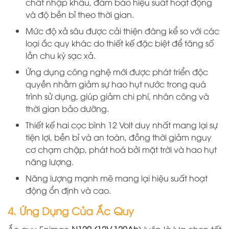
chất nhập khẩu, đảm bảo hiệu suất hoạt động
và độ bền bỉ theo thời gian.
Mức độ xả sâu được cải thiện đáng kể so với các
loại ắc quy khác do thiết kế đặc biệt để tăng số
lần chu kỳ sạc xả.
Ứng dụng công nghệ mới được phát triển độc
quyền nhằm giảm sự hao hụt nước trong quá
trình sử dụng, giúp giảm chi phí, nhân công và
thời gian bảo dưỡng.
Thiết kế hai cọc bình 12 Volt duy nhất mang lại sự
tiện lợi, bền bỉ và an toàn, đồng thời giảm nguy
cơ chạm chập, phát hoá bởi mặt trời và hao hụt
năng lượng.
Năng lượng mạnh mẽ mang lại hiệu suất hoạt
động ổn định và cao.
4. Ứng Dụng Của Ắc Quy