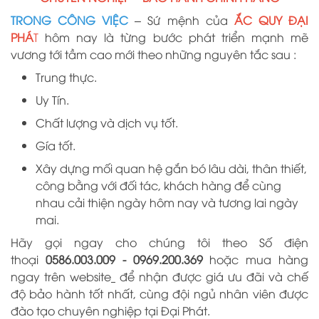
TRONG CÔNG VIỆC
– Sứ mệnh của
ẮC QUY ĐẠI
PHÁ
T
hôm nay là từng bước phát triển mạnh mẽ
vương tới tầm cao mới theo những nguyên tắc sau :
Trung thực.
Uy Tín.
Chất lượng và dịch vụ tốt.
Gía tốt.
Xây dựng mối quan hệ gắn bó lâu dài, thân thiết,
công bằng với đối tác, khách hàng để cùng
nhau cải thiện ngày hôm nay và tương lai ngày
mai.
Hãy gọi ngay cho chúng tôi theo Số điện
thoại
0586.003.009 -
0969
.
200
.
369
hoặc mua hàng
ngay trên website
để nhận được giá ưu đãi và chế
độ bảo hành tốt nhất, cùng đội ngủ nhân viên được
đào tạo chuyên nghiệp tại
Đại
Phát.