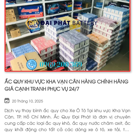
ẮC QUY KHU VỰC KHA VẠN CÂN HÀNG CHÍNH HÃNG
GIÁ CẠNH TRANH PHỤC VỤ 24/7
20 Tháng 10, 2025
Dịch vụ thay bình ắc quy cho Xe Ô Tô Tại khu vực Kha Vạn
Cân, TP. Hồ Chí Minh. Ắc Quy Đại Phát là đơn vị chuyên
cung cấp các loại ắc quy khô, ắc quy nước châm axit, ắc
quy khởi động cho tất cả các dòng xe ô tô, xe tải, tàu