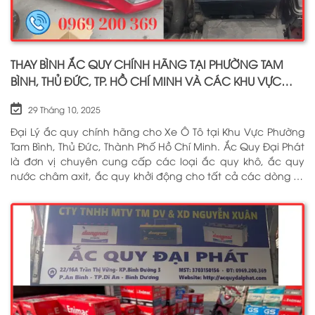
THAY BÌNH ẮC QUY CHÍNH HÃNG TẠI PHƯỜNG TAM
BÌNH, THỦ ĐỨC, TP. HỒ CHÍ MINH VÀ CÁC KHU VỰC
LÂN CẬN PHỤC VỤ 24/7
29 Tháng 10, 2025
Đại Lý ắc quy chính hãng cho Xe Ô Tô tại Khu Vực Phường
Tam Bình, Thủ Đức, Thành Phố Hồ Chí Minh. Ắc Quy Đại Phát
là đơn vị chuyên cung cấp các loại ắc quy khô, ắc quy
nước châm axit, ắc quy khởi động cho tất cả các dòng xe
ô tô, xe tải, tàu thuyền, ắc quy lưu điện, ắc quy dân dụng
từ các thương hiệu như: GS, ĐỒNG NAI, VARTA, DELKOR,
SOLITE, ENIMAC, BOSCH, ROCKET. Tell: 0969 200 369