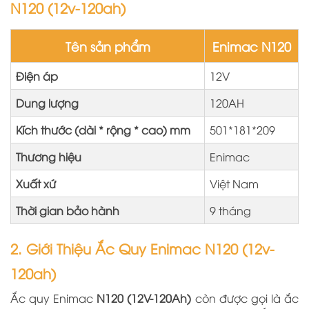
N120 (12v-120ah)
Tên sản phẩm
Enimac N120
Điện áp
12V
Dung lượng
120AH
Kích thước (dài * rộng * cao) mm
501*181*209
Thương hiệu
Enimac
Xuất xứ
Việt Nam
Thời gian bảo hành
9 tháng
2. Giới Thiệu Ắc Quy Enimac N120 (12v-
120ah)
Ắc quy Enimac
N120 (12V-120Ah)
còn được gọi là ắc