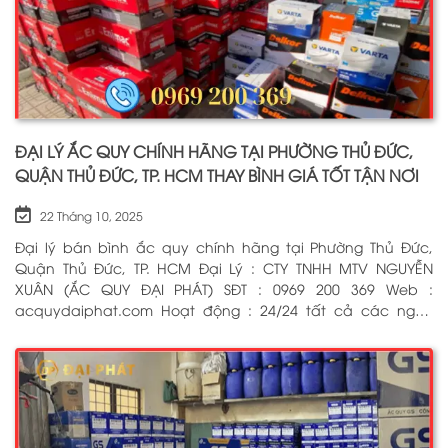
ĐẠI LÝ ẮC QUY CHÍNH HÃNG TẠI PHƯỜNG THỦ ĐỨC,
QUẬN THỦ ĐỨC, TP. HCM THAY BÌNH GIÁ TỐT TẬN NƠI
22 Tháng 10, 2025
Đại lý bán bình ắc quy chính hãng tại Phường Thủ Đức,
Quận Thủ Đức, TP. HCM Đại Lý : CTY TNHH MTV NGUYỄN
XUÂN (ẮC QUY ĐẠI PHÁT) SĐT : 0969 200 369 Web :
acquydaiphat.com Hoạt động : 24/24 tất cả các ngày
trong tuần, kể cả ngày lễ tết Dịch vụ : Thay bình ắc quy
cho xe ô tô, xe máy, xe tải, cứu hộ ắc quy tận nơi 24/7 BẤM
ĐỂ GỌI NGAY CHO CHÚNG TÔI: 0969 200 369