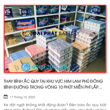
thuyền, ắc quy lưu điện, ắc quy dân dụng từ các thương
hiệu như: GS, ĐỒNG NAI, VARTA, DELKOR, SOLITE, ENIMAC,
BOSCH, ROCKET. Tell: 0969 200 369
THAY BÌNH ẮC QUY TẠI KHU VỰC HIM LAM PHÚ ĐÔNG
BÌNH ĐƯỜNG TRONG VÒNG 10 PHÚT MIỄN PHÍ LẮP
ĐẶT
17 Tháng 10, 2025
Xe đột ngột không khởi động được? Đèn báo ắc quy bật
sáng giữa đường? Đây là những dấu hiệu cho thấy những