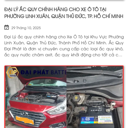
ĐẠI LÝ ẮC QUY CHÍNH HÃNG CHO XE Ô TÔ TẠI
PHƯỜNG LINH XUÂN, QUẬN THỦ ĐỨC, TP. HỒ CHÍ MINH
29 Tháng 10, 2025
Đại Lý ắc quy chính hãng cho Xe Ô Tô tại Khu Vực Phường
Linh Xuân, Quận Thủ Đức, Thành Phố Hồ Chí Minh. Ắc Quy
Đại Phát là đơn vị chuyên cung cấp các loại ắc quy khô,
ắc quy nước châm axit, ắc quy khởi động cho tất cả các
dòng xe ô tô, xe tải, tàu thuyền, ắc quy lưu điện, ắc quy
dân dụng từ các thương hiệu như: GS, ĐỒNG NAI, VARTA,
DELKOR, SOLITE, ENIMAC, BOSCH, ROCKET. Tell: 0969 200 369