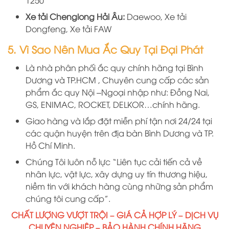
1250
Xe tải Chenglong Hải Âu:
Daewoo, Xe tải
Dongfeng, Xe tải FAW
5. Vì Sao Nên Mua Ắc Quy Tại Đại Phát
Là nhà phân phối ắc quy chính hãng
tại
B
ình
D
ương
và TP.HCM
, Chuyên cung cấp các sản
phẩm ắc quy Nội –Ngoại nhập như: Đồng Nai,
GS, ENIMAC, ROCKET, DELKOR…chính hãng.
Giao hàng và lắp đặt miễn phí tận nơi 24/24 tại
các quận huyện trên địa bàn Bình Dương và TP.
Hồ Chí Minh.
Chúng Tôi luôn nỗ lực “Liên tục cải tiến cả về
nhân lực, vật lực, xây dựng uy tín thương hiệu,
niềm tin với khách hàng cùng những sản phẩm
chúng tôi cung cấp”.
CHẤT LƯỢNG VƯỢT TRỘI – GIÁ CẢ HỢP LÝ – DỊCH VỤ
CHUYÊN NGHIỆP – BẢO HÀNH CHÍNH HÃNG