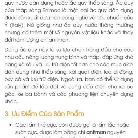
quy nước dân dụng hoặc ắc quy thắp sáng. Ắc quy
của thắp sáng Enimac là một loại ắc quy dân dụng
được sản xuất dựa trên công nghệ và tiêu chuẩn của
Ý (Italy). Nó giống như ắc quy nước thông thường
nhưng có thêm một số nguyên vật liệu khác và thay
đổi hàm lượng chì antimon.
Dòng ắc duy này là sự lựa chọn hàng đầu cho các
nhu cầu năng lượng trung bình và thấp, đáp ứng khả
năng xả sâu và lưu trữ điện tốt hơn cho các mục đích
dân dụng như thắp sáng, xài quạt điện, loa di động,
oxy cá và lưu trữ điện. Ngoài ra, bạn có thể sử dụng
sản phẩm để lắp đặt và cung cấp điện cho xe ba
gác, xe ba bánh và các phương tiện chuyên dụng
khác.
3. Ưu Điểm Của Sản Phẩm
Các tấm thẻ cực, còn được gọi là tấm lắc hoặc
sườn cực, được làm bằng chì
antimon
nguyên