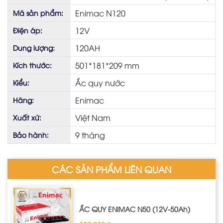
Enimac N120
Mã sản phẩm:
12V
Điện áp:
120AH
Dung lượng:
501*181*209 mm
Kích thước:
Ắc quy nước
Kiểu:
Enimac
Hãng:
Việt Nam
Xuất xứ:
9 tháng
Bảo hành:
CÁC SẢN PHẨM LIÊN QUAN
ẮC QUY ENIMAC N50 (12V-50Ah)