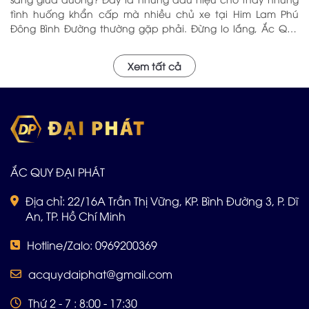
tình huống khẩn cấp mà nhiều chủ xe tại Him Lam Phú
Đông Bình Đường thường gặp phải. Đừng lo lắng, Ắc Quy
Đại Phát – với hơn 5 năm kinh nghiệm trong ngành, chúng
tôi tự hào là địa chỉ đáng tin cậy cung cấp Ắc Quy Tại Him
Xem tất cả
Lam Phú Đông Bình Đường với chất lượng hàng đầu và dịch
vụ chuyên nghiệp sẽ phục vụ Quý khách tận nơi. Hãy Alo
cho đội ngũ Đại Phát: 0969 200 369
ẮC QUY ĐẠI PHÁT
Địa chỉ: 22/16A Trần Thị Vững, KP. Bình Đường 3, P. Dĩ
An, TP. Hồ Chí Minh
Hotline/Zalo: 0969200369
acquydaiphat@gmail.com
Thứ 2 - 7 : 8:00 - 17:30