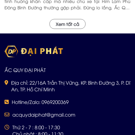
tình huống khẩn cấp mà nhiều chủ xe tại Him Lam Phú
Đông Bình Đường thường gặp phải. Đừng lo lắng, Ắc Quy
Đại Phát – với hơn 5 năm kinh nghiệm trong ngành, chúng
tôi tự hào là địa chỉ đáng tin cậy cung cấp Ắc Quy Tại Him
Xem tất cả
Lam Phú Đông Bình Đường với chất lượng hàng đầu và dịch
vụ chuyên nghiệp sẽ phục vụ Quý khách tận nơi. Hãy Alo
cho đội ngũ Đại Phát: 0969 200 369
ẮC QUY ĐẠI PHÁT
Địa chỉ: 22/16A Trần Thị Vững, KP. Bình Đường 3, P. Dĩ
An, TP. Hồ Chí Minh
Hotline/Zalo: 0969200369
acquydaiphat@gmail.com
Thứ 2 - 7 : 8:00 - 17:30
Chủ nhật : 8:00 - 11:30