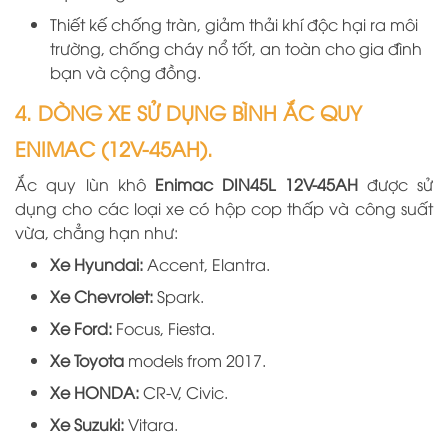
Thiết kế chống tràn, giảm thải khí độc hại ra môi
trường, chống cháy nổ tốt, an toàn cho gia đình
bạn và cộng đồng.
4. DÒNG XE SỬ DỤNG BÌNH ẮC QUY
ENIMAC (12V-45AH).
Ắc quy lùn khô
Enimac DIN45L 12V-45AH
được sử
dụng cho các loại xe có hộp cop thấp và công suất
vừa, chẳng hạn như
:
Xe Hyundai:
Accent, Elantra.
Xe Chevrolet:
Spark.
Xe Ford:
Focus, Fiesta.
Xe Toyota
models from 2017.
Xe HONDA:
CR-V, Civic.
Xe Suzuki:
Vitara.