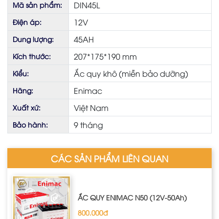
DIN45L
Mã sản phẩm:
12V
Điện áp:
45AH
Dung lượng:
207*175*190 mm
Kích thước:
Ắc quy khô (miễn bảo dưỡng)
Kiểu:
Enimac
Hãng:
Việt Nam
Xuất xứ:
9 tháng
Bảo hành:
CÁC SẢN PHẨM LIÊN QUAN
ẮC QUY ENIMAC N50 (12V-50Ah)
800.000đ