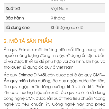
Xuất xứ
Việt Nam
Bảo hành
9 tháng
Sử dụng cho
Khởi động xe ô tô
2. MÔ TẢ SẢN PHẨM
Ắc quy Enimac, một thương hiệu nổi tiếng, cung cấp
nguồn năng lượng đáng tin cậy, sử dụng ổn định, bền
bỉ và được thiết kế để phù hợp với địa hình, khí hậu và
thói quen sử dụng ắc quy ở Việt Nam.
Ắc quy
Enimac
DIN45L
còn
được gọi là ắc quy
CMF—
Ắc quy miễn bảo dưỡng
, ắc quy ngập nước tiên tiến,
ắc quy ngập nước tăng cường, khô và kín khí. Phần
lớn các thương hiệu sản xuất ắc quy xe ô tô sử dụng
công nghệ CMF, được sản xuất theo tiêu chuẩn "công
nghệ và tiêu chuẩn Ý". Công nghệ này cho phép