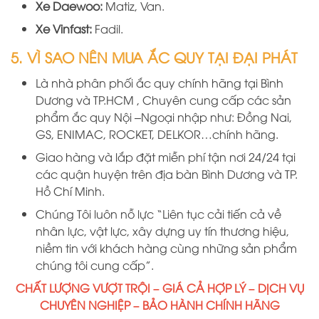
Xe Daewoo:
Matiz, Van.
Xe Vinfast:
Fadil.
5. VÌ SAO NÊN MUA ẮC QUY TẠI ĐẠI PHÁT
Là nhà phân phối ắc quy chính hãng
tại
B
ình
D
ương
và TP.HCM
, Chuyên cung cấp các sản
phẩm ắc quy Nội –Ngoại nhập như: Đồng Nai,
GS, ENIMAC, ROCKET, DELKOR…chính hãng.
Giao hàng và lắp đặt miễn phí tận nơi 24/24 tại
các quận huyện trên địa bàn Bình Dương và TP.
Hồ Chí Minh.
Chúng Tôi luôn nỗ lực “Liên tục cải tiến cả về
nhân lực, vật lực, xây dựng uy tín thương hiệu,
niềm tin với khách hàng cùng những sản phẩm
chúng tôi cung cấp”.
CHẤT LƯỢNG VƯỢT TRỘI – GIÁ CẢ HỢP LÝ – DỊCH VỤ
CHUYÊN NGHIỆP – BẢO HÀNH CHÍNH HÃNG