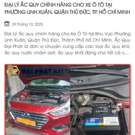
ĐẠI LÝ ẮC QUY CHÍNH HÃNG CHO XE Ô TÔ TẠI
PHƯỜNG LINH XUÂN, QUẬN THỦ ĐỨC, TP. HỒ CHÍ MINH
29 Tháng 10, 2025
Đại Lý ắc quy chính hãng cho Xe Ô Tô tại Khu Vực Phường
Linh Xuân, Quận Thủ Đức, Thành Phố Hồ Chí Minh. Ắc Quy
Đại Phát là đơn vị chuyên cung cấp các loại ắc quy khô,
ắc quy nước châm axit, ắc quy khởi động cho tất cả các
dòng xe ô tô, xe tải, tàu thuyền, ắc quy lưu điện, ắc quy
dân dụng từ các thương hiệu như: GS, ĐỒNG NAI, VARTA,
DELKOR, SOLITE, ENIMAC, BOSCH, ROCKET. Tell: 0969 200 369