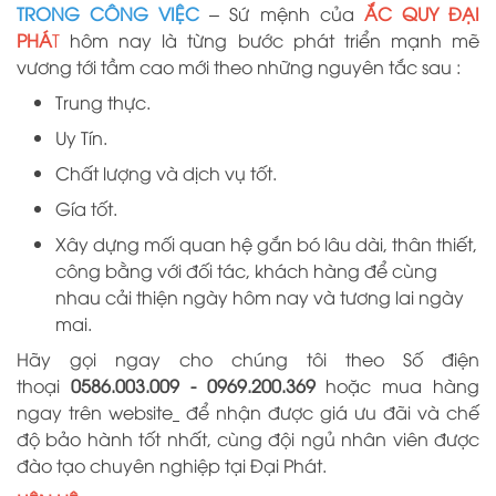
TRONG CÔNG VIỆC
– Sứ mệnh của
ẮC QUY ĐẠI
PHÁ
T
hôm nay là từng bước phát triển mạnh mẽ
vương tới tầm cao mới theo những nguyên tắc sau :
Trung thực.
Uy Tín.
Chất lượng và dịch vụ tốt.
Gía tốt.
Xây dựng mối quan hệ gắn bó lâu dài, thân thiết,
công bằng với đối tác, khách hàng để cùng
nhau cải thiện ngày hôm nay và tương lai ngày
mai.
Hãy gọi ngay cho chúng tôi theo Số điện
thoại
0586.003.009 -
0969
.
200
.
369
hoặc mua hàng
ngay trên website
để nhận được giá ưu đãi và chế
độ bảo hành tốt nhất, cùng đội ngủ nhân viên được
đào tạo chuyên nghiệp tại
Đại
Phát.