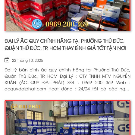
ĐẠI LÝ ẮC QUY CHÍNH HÃNG TẠI PHƯỜNG THỦ ĐỨC,
QUẬN THỦ ĐỨC, TP. HCM THAY BÌNH GIÁ TỐT TẬN NƠI
22 Tháng 10, 2025
Đại lý bán bình ắc quy chính hãng tại Phường Thủ Đức,
Quận Thủ Đức, TP. HCM Đại Lý : CTY TNHH MTV NGUYỄN
XUÂN (ẮC QUY ĐẠI PHÁT) SĐT : 0969 200 369 Web :
acquydaiphat.com Hoạt động : 24/24 tất cả các ngày
trong tuần, kể cả ngày lễ tết Dịch vụ : Thay bình ắc quy
cho xe ô tô, xe máy, xe tải, cứu hộ ắc quy tận nơi 24/7 BẤM
ĐỂ GỌI NGAY CHO CHÚNG TÔI: 0969 200 369