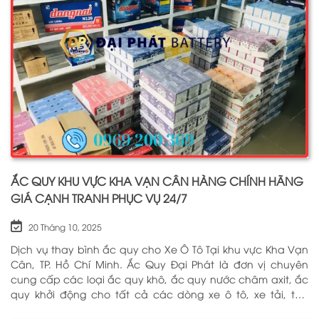
ẮC QUY KHU VỰC KHA VẠN CÂN HÀNG CHÍNH HÃNG
GIÁ CẠNH TRANH PHỤC VỤ 24/7
20 Tháng 10, 2025
Dịch vụ thay bình ắc quy cho Xe Ô Tô Tại khu vực Kha Vạn
Cân, TP. Hồ Chí Minh. Ắc Quy Đại Phát là đơn vị chuyên
cung cấp các loại ắc quy khô, ắc quy nước châm axit, ắc
quy khởi động cho tất cả các dòng xe ô tô, xe tải, tàu
thuyền, ắc quy lưu điện, ắc quy dân dụng từ các thương