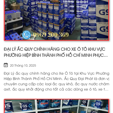
ĐẠI LÝ ẮC QUY CHÍNH HÃNG CHO XE Ô TÔ KHU VỰC
PHƯỜNG HIỆP BÌNH THÀNH PHỐ HỒ CHÍ MINH PHỤC
VỤ TẬN NƠI 24/7
20 Tháng 10, 2025
Đại Lý ắc quy chính hãng cho Xe Ô Tô tại Khu Vực Phường
Hiệp Bình Thành Phố Hồ Chí Minh. Ắc Quy Đại Phát là đơn vị
chuyên cung cấp các loại ắc quy khô, ắc quy nước châm
axit, ắc quy khởi động cho tất cả các dòng xe ô tô, xe tải,
tàu thuyền, ắc quy lưu điện, ắc quy dân dụng từ các
thương hiệu như: GS, ĐỒNG NAI, VARTA, DELKOR, SOLITE,
ENIMAC, BOSCH, ROCKET. Tell: 0969 200 369