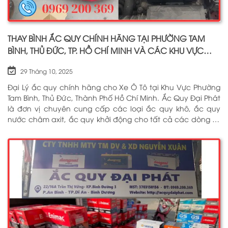
THAY BÌNH ẮC QUY CHÍNH HÃNG TẠI PHƯỜNG TAM
BÌNH, THỦ ĐỨC, TP. HỒ CHÍ MINH VÀ CÁC KHU VỰC
LÂN CẬN PHỤC VỤ 24/7
29 Tháng 10, 2025
Đại Lý ắc quy chính hãng cho Xe Ô Tô tại Khu Vực Phường
Tam Bình, Thủ Đức, Thành Phố Hồ Chí Minh. Ắc Quy Đại Phát
là đơn vị chuyên cung cấp các loại ắc quy khô, ắc quy
nước châm axit, ắc quy khởi động cho tất cả các dòng xe
ô tô, xe tải, tàu thuyền, ắc quy lưu điện, ắc quy dân dụng
từ các thương hiệu như: GS, ĐỒNG NAI, VARTA, DELKOR,
SOLITE, ENIMAC, BOSCH, ROCKET. Tell: 0969 200 369