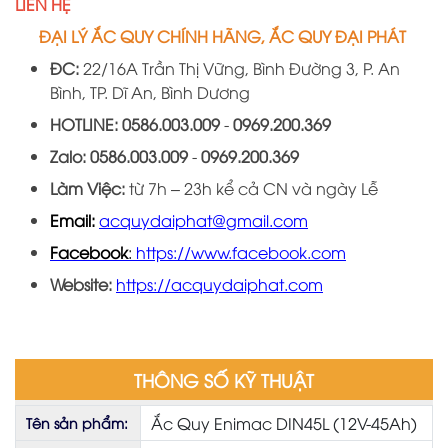
LIÊN HỆ
ĐẠI LÝ ẮC QUY CHÍNH HÃNG, ẮC QUY ĐẠI PHÁT
ĐC:
22/16A
Trần Thị Vững, Bình Đường 3, P. An
Bình, TP. Dĩ An, Bình Dương
HOTLINE:
0586.003.009
-
0969
.
200
.
369
Zalo:
0586.003.009
-
0969
.
200
.
36
9
Làm Việc:
từ 7h – 23h kể cả CN và ngày Lễ
Email:
acquydaiphat@gmail.com
Facebook
:
https://www.facebook.com
Website:
https://acquydaiphat.com
THÔNG SỐ KỸ THUẬT
Ắc Quy Enimac DIN45L (12V-45Ah)
Tên sản phẩm: