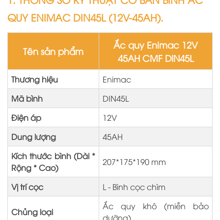
QUY ENIMAC DIN45L (12V-45AH).
Ắc quy Enimac 12V
Tên sản phẩm
45AH CMF DIN45L
Thương hiệu
Enimac
Mã bình
DIN45L
Điện áp
12V
Dung lượng
45AH
Kích thước bình (Dài *
207*175*190 mm
Rộng * Cao)
Vị trí cọc
L - Bình cọc chìm
Ắc quy khô (miễn bảo
Chủng loại
dưỡng)