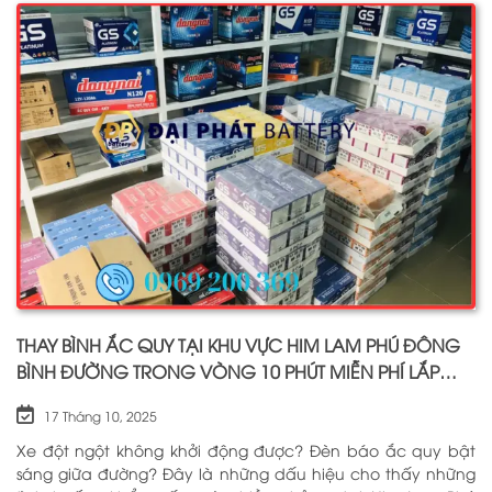
hiệu như: GS, ĐỒNG NAI, VARTA, DELKOR, SOLITE, ENIMAC,
BOSCH, ROCKET. Tell: 0969 200 369
THAY BÌNH ẮC QUY TẠI KHU VỰC HIM LAM PHÚ ĐÔNG
BÌNH ĐƯỜNG TRONG VÒNG 10 PHÚT MIỄN PHÍ LẮP
ĐẶT
17 Tháng 10, 2025
Xe đột ngột không khởi động được? Đèn báo ắc quy bật
sáng giữa đường? Đây là những dấu hiệu cho thấy những