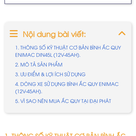
Nội dung bài viết:
1. THÔNG SỐ KỸ THUẬT CƠ BẢN BÌNH ẮC QUY
ENIMAC DIN45L (12V-45AH).
2. MÔ TẢ SẢN PHẨM
3. ƯU ĐIỂM & LỢI ÍCH SỬ DỤNG
4. DÒNG XE SỬ DỤNG BÌNH ẮC QUY ENIMAC
(12V-45AH).
5. VÌ SAO NÊN MUA ẮC QUY TẠI ĐẠI PHÁT
1. THÔNG SỐ KỸ THUẬT CƠ BẢN BÌNH ẮC