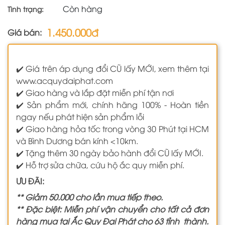
Còn hàng
Tình trạng:
1.450.000đ
Giá bán:
✔️ Giá trên áp dụng đổi CŨ lấy MỚI, xem thêm tại
www.acquydaiphat.com
✔️ Giao hàng và lắp đặt miễn phí tận nơi
✔️ Sản phẩm mới, chính hãng 100% - Hoàn tiền
ngay nếu phát hiện sản phẩm lỗi
✔️ Giao hàng hỏa tốc trong vòng 30 Phút tại HCM
và Bình Dương bán kính <10km.
✔️ Tặng thêm 30 ngày bảo hành đổi CŨ lấy MỚI.
✔️ Hỗ trợ sửa chữa, cứu hộ ắc quy miễn phí.
ƯU ĐÃI:
** Giảm 50.000 cho lần mua tiếp theo.
** Đặc biệt: Miễn phí vận chuyển cho tất cả đơn
hàng mua tại Ắc Quy Đại Phát cho 63 tỉnh thành.