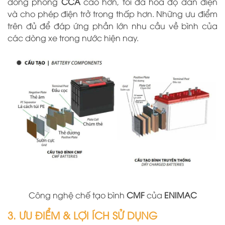
dòng phóng
CCA
cao hơn, tối đa hóa độ dẫn điện
và cho phép điện trở trong thấp hơn. Những ưu điểm
trên đủ để đáp ứng phần lớn nhu cầu về bình của
các dòng xe trong nước hiện nay.
Công nghệ chế tạo bình
CMF
của
ENIMAC
3. ƯU ĐIỂM & LỢI ÍCH SỬ DỤNG