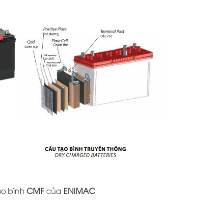
ạo bình
CMF
của
ENIMAC