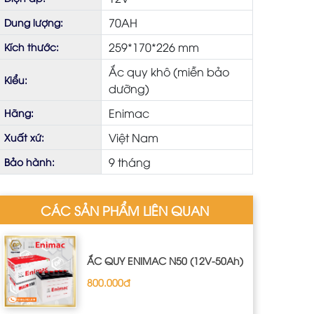
70AH
Dung lượng:
259*170*226 mm
Kích thước:
Ắc quy khô (miễn bảo
Kiểu:
dưỡng)
Enimac
Hãng:
Việt Nam
Xuất xứ:
9 tháng
Bảo hành:
CÁC SẢN PHẨM LIÊN QUAN
ẮC QUY ENIMAC N50 (12V-50Ah)
800.000đ