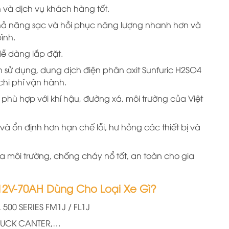
 và dịch vụ khách hàng tốt.
khả năng sạc và hồi phục năng lượng nhanh hơn và
ình.
dễ dàng lắp đặt.
h sử dụng, dung dịch điện phân axit Sunfuric H2SO4
chi phí vận hành.
phù hợp với khí hậu, đường xá, môi trường của Việt
à ổn định hơn hạn chế lỗi, hư hỏng các thiết bị và
 ra môi trường, chống cháy nổ tốt, an toàn cho gia
12V-70AH Dùng Cho Loại Xe Gì?
 500 SERIES FM1J / FL1J
 TRUCK CANTER,…