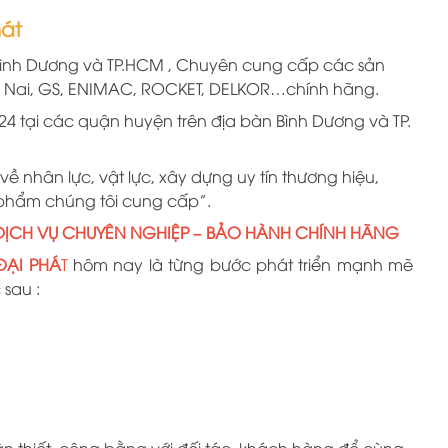
hát
ình
D
ương
và TP.HCM
, Chuyên cung cấp các sản
 Nai, GS, ENIMAC, ROCKET, DELKOR…chính hãng.
24 tại các quận huyện trên địa bàn Bình Dương và TP.
 về nhân lực, vật lực, xây dựng uy tín thương hiệu,
 phẩm chúng tôi cung cấp”.
 DỊCH VỤ CHUYÊN NGHIỆP – BẢO HÀNH CHÍNH HÃNG
ĐẠI PHÁ
T
hôm nay là từng bước phát triển mạnh mẽ
sau :