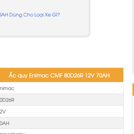
0AH Dùng Cho Loại Xe Gì?
Ắc quy Enimac CMF 80D26R 12V 70AH
nimac
0D26R
2V
70AH