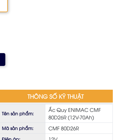
THÔNG SỐ KỸ THUẬT
Ắc Quy ENIMAC CMF
Tên sản phẩm:
80D26R (12V-70Ah)
CMF 80D26R
Mã sản phẩm:
12V
Điện áp: