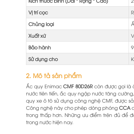
Kích thước bình (Dài * Rộng * Cao)
2
Vị trí cọc
R
Chủng loại
Ắ
Xuất xứ
V
Bảo hành
9
Sử dụng cho
K
2. Mô tả sản phẩm
Ắc quy Enimac
CMF 80D26R
còn
được gọi là
nước tiên tiến, ắc quy ngập nước tăng cường, 
quy xe ô tô sử dụng công nghệ CMF, được sản
Công nghệ này cho phép dòng phóng
CCA
trong thấp hơn. Những ưu điểm trên đủ để 
trong nước hiện nay.