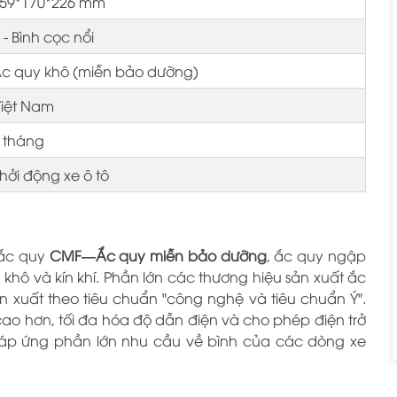
59*170*226 mm
 - Bình cọc nổi
c quy khô (miễn bảo dưỡng)
iệt Nam
 tháng
hởi động xe ô tô
 ắc quy
CMF—Ắc quy miễn bảo dưỡng
, ắc quy ngập
khô và kín khí. Phần lớn các thương hiệu sản xuất ắc
 xuất theo tiêu chuẩn "công nghệ và tiêu chuẩn Ý".
cao hơn, tối đa hóa độ dẫn điện và cho phép điện trở
đáp ứng phần lớn nhu cầu về bình của các dòng xe