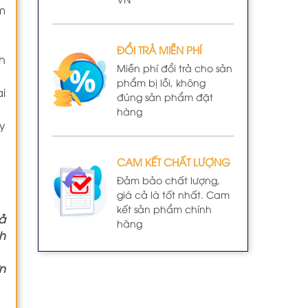
m
ĐỔI TRẢ MIỄN PHÍ
n
Miễn phí đổi trả cho sản
phẩm bị lỗi, không
i
đúng sản phẩm đặt
hàng
y
CAM KẾT CHẤT LƯỢNG
Đảm bảo chất lượng,
giá cả là tốt nhất. Cam
kết sản phẩm chính
ả
hãng
h
n