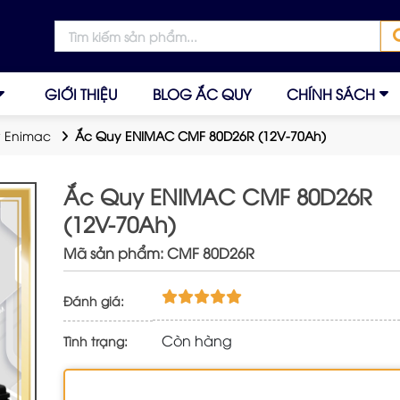
GIỚI THIỆU
BLOG ẮC QUY
CHÍNH SÁCH
 Enimac
Ắc Quy ENIMAC CMF 80D26R (12V-70Ah)
Ắc Quy ENIMAC CMF 80D26R
(12V-70Ah)
Mã sản phẩm: CMF 80D26R
Đánh giá:
Còn hàng
Tình trạng: