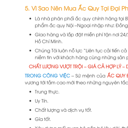
5. Vì Sao Nên Mua Ắc Quy Tại Đại P
Là nhà phân phối ắc quy chính hãng
tại
B
phẩm ắc quy Nội –Ngoại nhập như: Đồng
Giao hàng và lắp đặt miễn phí tận nơi 24/
Hồ Chí Minh.
Chúng Tôi luôn nỗ lực “Liên tục cải tiến cả
niềm tin với khách hàng cùng những sản
CHẤT LƯỢNG VƯỢT TRỘI – GIÁ CẢ HỢP LÝ –
TRONG CÔNG VIỆC
– Sứ mệnh của
ẮC QUY 
vương tới tầm cao mới theo những nguyên tắc 
Trung thực.
Uy Tín.
Chất lượng và dịch vụ tốt.
Gía tốt.