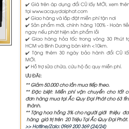
✔️ Giá trên áp dụng đổi CŨ lấy MỚI, xem thê
tại www.acquydaiphat.com
✔️ Giao hàng và lắp đặt miễn phí tận nơi
✔️ Sản phẩm mới, chính hãng 100% - Hoàn tiề
ngay nếu phát hiện sản phẩm lỗi
✔️ Giao hàng hỏa tốc trong vòng 30 Phút tạ
HCM và Bình Dương bán kính <10km.
✔️ Tặng thêm 30 ngày bảo hành đổi CŨ lấ
MỚI.
✔️ Hỗ trợ sửa chữa, cứu hộ ắc quy miễn phí.
ƯU ĐÃI:
** Giảm 50.000 cho lần mua tiếp theo.
** Đặc biệt: Miễn phí vận chuyển cho tất c
đơn hàng mua tại Ắc Quy Đại Phát cho 63 tỉn
thành.
** Tặng hoa hồng 3% cho người giới thiệu đơ
hàng giá trị trên 20 Triệu Tại Ắc Quy Đại Phát.
>> Hotline/Zalo: 0969 200 369 (24/24)