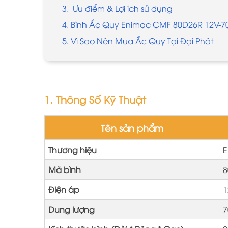
3. Ưu điểm & Lợi ích sử dụng
4. Bình Ắc Quy Enimac CMF 80D26R 12V-7
5. Vì Sao Nên Mua Ắc Quy Tại Đại Phát
1. Thông Số Kỹ Thuật
Tên sản phẩm
Thương hiệu
E
Mã bình
8
Điện áp
1
Dung lượng