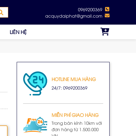
0969200369
acquydaiphat@gmail.com
LIÊN HỆ
HOTLINE MUA HÀNG
24/7: 0969200369
MIỄN PHÍ GIAO HÀNG
Trong bán kính 10km với
đơn hàng từ 1.500.000
VN