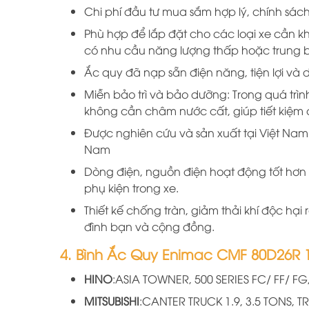
Chi phí đầu tư mua sắm hợp lý, chính sách
Phù hợp để lắp đặt cho các loại xe cần 
có nhu cầu năng lượng thấp hoặc trung b
Ắc quy đã nạp sẵn điện năng, tiện lợi và 
Miễn bảo trì và bảo dưỡng: Trong quá trìn
không cần châm nước cất, giúp tiết kiệm 
Được nghiên cứu và sản xuất tại Việt Nam 
Nam
Dòng điện, nguồn điện hoạt động tốt hơn v
phụ kiện trong xe.
Thiết kế chống tràn, giảm thải khí độc hại
đình bạn và cộng đồng.
4. Bình Ắc Quy Enimac CMF 80D26R 
HINO
:ASIA TOWNER, 500 SERIES FC/ FF/ FG,
MITSUBISHI
:CANTER TRUCK 1.9, 3.5 TONS,