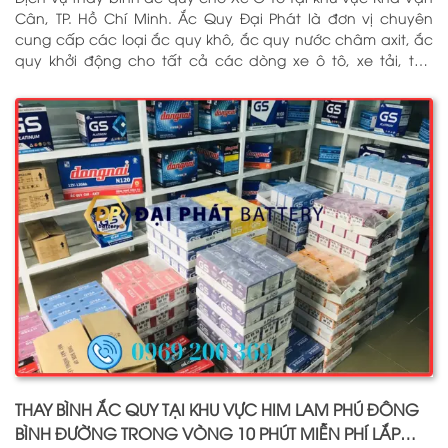
Cân, TP. Hồ Chí Minh. Ắc Quy Đại Phát là đơn vị chuyên
cung cấp các loại ắc quy khô, ắc quy nước châm axit, ắc
quy khởi động cho tất cả các dòng xe ô tô, xe tải, tàu
thuyền, ắc quy lưu điện, ắc quy dân dụng từ các thương
hiệu như: GS, ĐỒNG NAI, VARTA, DELKOR, SOLITE, ENIMAC,
BOSCH, ROCKET. Tell: 0969 200 369
THAY BÌNH ẮC QUY TẠI KHU VỰC HIM LAM PHÚ ĐÔNG
BÌNH ĐƯỜNG TRONG VÒNG 10 PHÚT MIỄN PHÍ LẮP