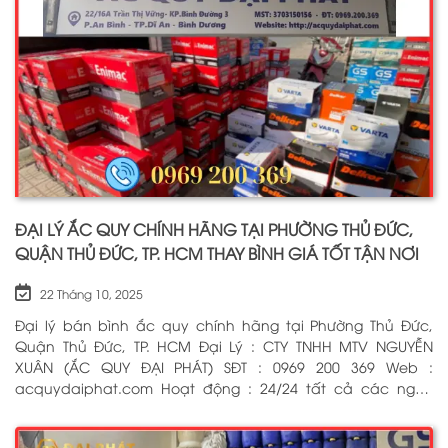
ĐẠI LÝ ẮC QUY CHÍNH HÃNG TẠI PHƯỜNG THỦ ĐỨC,
QUẬN THỦ ĐỨC, TP. HCM THAY BÌNH GIÁ TỐT TẬN NƠI
22 Tháng 10, 2025
Đại lý bán bình ắc quy chính hãng tại Phường Thủ Đức,
Quận Thủ Đức, TP. HCM Đại Lý : CTY TNHH MTV NGUYỄN
XUÂN (ẮC QUY ĐẠI PHÁT) SĐT : 0969 200 369 Web :
acquydaiphat.com Hoạt động : 24/24 tất cả các ngày
trong tuần, kể cả ngày lễ tết Dịch vụ : Thay bình ắc quy
cho xe ô tô, xe máy, xe tải, cứu hộ ắc quy tận nơi 24/7 BẤM