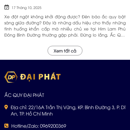
ĐẶT
17 Tháng 10, 2025
Xe đột ngột không khởi động được? Đèn báo ắc quy bật
sáng giữa đường? Đây là những dấu hiệu cho thấy những
tình huống khẩn cấp mà nhiều chủ xe tại Him Lam Phú
Đông Bình Đường thường gặp phải. Đừng lo lắng, Ắc Quy
Đại Phát – với hơn 5 năm kinh nghiệm trong ngành, chúng
tôi tự hào là địa chỉ đáng tin cậy cung cấp Ắc Quy Tại Him
Xem tất cả
Lam Phú Đông Bình Đường với chất lượng hàng đầu và dịch
vụ chuyên nghiệp sẽ phục vụ Quý khách tận nơi. Hãy Alo
cho đội ngũ Đại Phát: 0969 200 369
ẮC QUY ĐẠI PHÁT
Địa chỉ: 22/16A Trần Thị Vững, KP. Bình Đường 3, P. Dĩ
An, TP. Hồ Chí Minh
Hotline/Zalo: 0969200369