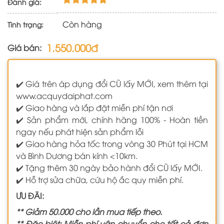
Đánh giá:
Còn hàng
Tình trạng:
1.550.000đ
Giá bán:
✔️ Giá trên áp dụng đổi CŨ lấy MỚI, xem thêm tại
www.acquydaiphat.com
✔️ Giao hàng và lắp đặt miễn phí tận nơi
✔️ Sản phẩm mới, chính hãng 100% - Hoàn tiền
ngay nếu phát hiện sản phẩm lỗi
✔️ Giao hàng hỏa tốc trong vòng 30 Phút tại HCM
và Bình Dương bán kính <10km.
✔️ Tặng thêm 30 ngày bảo hành đổi CŨ lấy MỚI.
✔️ Hỗ trợ sửa chữa, cứu hộ ắc quy miễn phí.
ƯU ĐÃI:
** Giảm 50.000 cho lần mua tiếp theo.
** Đặc biệt: Miễn phí vận chuyển cho tất cả đơn