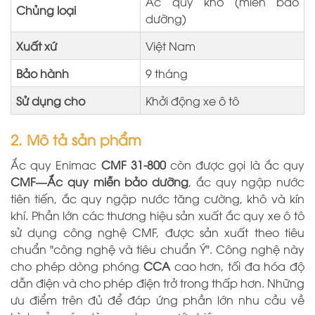
Ắc quy khô (miễn bảo
Chủng loại
dưỡng)
Xuất xứ
Việt Nam
Bảo hành
9
tháng
Sử dụng cho
Khởi động xe ô tô
2. Mô tả sản phẩm
Ắc quy Enimac
CMF
31
-
800
còn
được gọi là ắc quy
CMF—Ắc quy miễn bảo dưỡng
, ắc quy ngập nước
tiên tiến, ắc quy ngập nước tăng cường, khô và kín
khí. Phần lớn các thương hiệu sản xuất ắc quy xe ô tô
sử dụng công nghệ CMF, được sản xuất theo tiêu
chuẩn "công nghệ và tiêu chuẩn Ý". Công nghệ này
cho phép dòng phóng
CCA
cao hơn, tối đa hóa độ
dẫn điện và cho phép điện trở trong thấp hơn. Những
ưu điểm trên đủ để đáp ứng phần lớn nhu cầu về