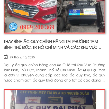
THAY BÌNH ẮC QUY CHÍNH HÃNG TẠI PHƯỜNG TAM
BÌNH, THỦ ĐỨC, TP. HỒ CHÍ MINH VÀ CÁC KHU VỰC
LÂN CẬN PHỤC VỤ 24/7
29 Tháng 10, 2025
Đại Lý ắc quy chính hãng cho Xe Ô Tô tại Khu Vực Phường
Tam Bình, Thủ Đức, Thành Phố Hồ Chí Minh. Ắc Quy Đại Phát
là đơn vị chuyên cung cấp các loại ắc quy khô, ắc quy
nước châm axit, ắc quy khởi động cho tất cả các dòng xe
ô tô, xe tải, tàu thuyền, ắc quy lưu điện, ắc quy dân dụng
từ các thương hiệu như: GS, ĐỒNG NAI, VARTA, DELKOR,
SOLITE, ENIMAC, BOSCH, ROCKET. Tell: 0969 200 369