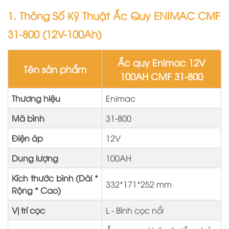
1. Thông Số Kỹ Thuậ
t
Ắc Quy ENIMAC CMF
31-800 (12V-100Ah)
Ắc quy Enimac 12V
Tên sản phẩm
100AH CMF 31-800
Thương hiệu
Enimac
Mã bình
31-800
Điện áp
12V
Dung lượng
100AH
Kích thước bình (Dài *
332*171*252 mm
Rộng * Cao)
Vị trí cọc
L - Bình cọc nổi