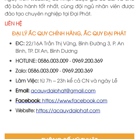
độ bảo hành tốt nhất, cùng đội ngủ nhân viên được
đào tạo chuyên nghiệp tại
Đại
Phát.
LIÊN HỆ
ĐẠI LÝ ẮC QUY CHÍNH HÃNG, ẮC QUY ĐẠI PHÁT
ĐC:
22/16A
Trần Thị Vững, Bình Đường 3, P. An
Bình, TP. Dĩ An, Bình Dương
HOTLINE:
0586.003.009
-
0969
.
200
.
369
Zalo:
0586.003.009
-
0969
.
200
.
36
9
Làm Việc:
từ 7h – 23h kể cả CN và ngày Lễ
Email:
acquydaiphat@gmail.com
Facebook
:
https://www.facebook.com
Website:
https://acquydaiphat.com