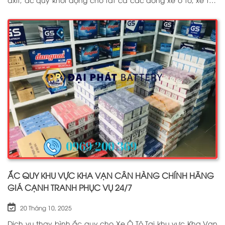
tàu thuyền, ắc quy lưu điện, ắc quy dân dụng từ các
thương hiệu như: GS, ĐỒNG NAI, VARTA, DELKOR, SOLITE,
ENIMAC, BOSCH, ROCKET. Tell: 0969 200 369
ẮC QUY KHU VỰC KHA VẠN CÂN HÀNG CHÍNH HÃNG
GIÁ CẠNH TRANH PHỤC VỤ 24/7
20 Tháng 10, 2025
Dịch vụ thay bình ắc quy cho Xe Ô Tô Tại khu vực Kha Vạn