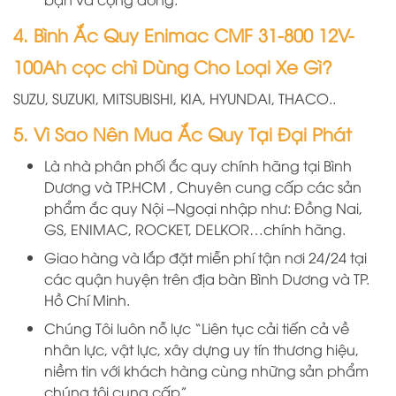
4. Bình Ắc Quy Enimac CMF 31-800 12V-
100Ah cọc chì Dùng Cho Loại Xe Gì?
SUZU, SUZUKI, MITSUBISHI, KIA, HYUNDAI, THACO..
5. Vì Sao Nên Mua Ắc Quy Tại Đại Phát
Là nhà phân phối ắc quy chính hãng
tại
B
ình
D
ương
và TP.HCM
, Chuyên cung cấp các sản
phẩm ắc quy Nội –Ngoại nhập như: Đồng Nai,
GS, ENIMAC, ROCKET, DELKOR…chính hãng.
Giao hàng và lắp đặt miễn phí tận nơi 24/24 tại
các quận huyện trên địa bàn Bình Dương và TP.
Hồ Chí Minh.
Chúng Tôi luôn nỗ lực “Liên tục cải tiến cả về
nhân lực, vật lực, xây dựng uy tín thương hiệu,
niềm tin với khách hàng cùng những sản phẩm
chúng tôi cung cấp”.