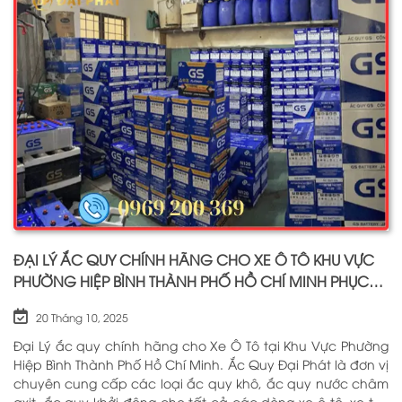
ĐỂ GỌI NGAY CHO CHÚNG TÔI: 0969 200 369
ĐẠI LÝ ẮC QUY CHÍNH HÃNG CHO XE Ô TÔ KHU VỰC
PHƯỜNG HIỆP BÌNH THÀNH PHỐ HỒ CHÍ MINH PHỤC
VỤ TẬN NƠI 24/7
20 Tháng 10, 2025
Đại Lý ắc quy chính hãng cho Xe Ô Tô tại Khu Vực Phường
Hiệp Bình Thành Phố Hồ Chí Minh. Ắc Quy Đại Phát là đơn vị
chuyên cung cấp các loại ắc quy khô, ắc quy nước châm
axit, ắc quy khởi động cho tất cả các dòng xe ô tô, xe tải,