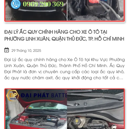
ĐẠI LÝ ẮC QUY CHÍNH HÃNG CHO XE Ô TÔ TẠI
PHƯỜNG LINH XUÂN, QUẬN THỦ ĐỨC, TP. HỒ CHÍ MINH
29 Tháng 10, 2025
Đại Lý ắc quy chính hãng cho Xe Ô Tô tại Khu Vực Phường
Linh Xuân, Quận Thủ Đức, Thành Phố Hồ Chí Minh. Ắc Quy
Đại Phát là đơn vị chuyên cung cấp các loại ắc quy khô,
ắc quy nước châm axit, ắc quy khởi động cho tất cả các
dòng xe ô tô, xe tải, tàu thuyền, ắc quy lưu điện, ắc quy
dân dụng từ các thương hiệu như: GS, ĐỒNG NAI, VARTA,
DELKOR, SOLITE, ENIMAC, BOSCH, ROCKET. Tell: 0969 200 369