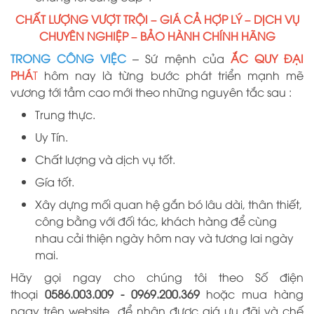
CHẤT LƯỢNG VƯỢT TRỘI – GIÁ CẢ HỢP LÝ – DỊCH VỤ
CHUYÊN NGHIỆP – BẢO HÀNH CHÍNH HÃNG
TRONG CÔNG VIỆC
– Sứ mệnh của
ẮC QUY ĐẠI
PHÁ
T
hôm nay là từng bước phát triển mạnh mẽ
vương tới tầm cao mới theo những nguyên tắc sau :
Trung thực.
Uy Tín.
Chất lượng và dịch vụ tốt.
Gía tốt.
Xây dựng mối quan hệ gắn bó lâu dài, thân thiết,
công bằng với đối tác, khách hàng để cùng
nhau cải thiện ngày hôm nay và tương lai ngày
mai.
Hãy gọi ngay cho chúng tôi theo Số điện
thoại
0586.003.009 -
0969
.
200
.
369
hoặc mua hàng
ngay trên website
để nhận được giá ưu đãi và chế