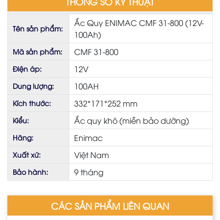
THÔNG SỐ KỸ THUẬT
Ắc Quy ENIMAC CMF 31-800 (12V-
Tên sản phẩm:
100Ah)
CMF 31-800
Mã sản phẩm:
12V
Điện áp:
100AH
Dung lượng:
332*171*252 mm
Kích thước:
Ắc quy khô (miễn bảo dưỡng)
Kiểu:
Enimac
Hãng:
Việt Nam
Xuất xứ:
9 tháng
Bảo hành:
CÁC SẢN PHẨM LIÊN QUAN