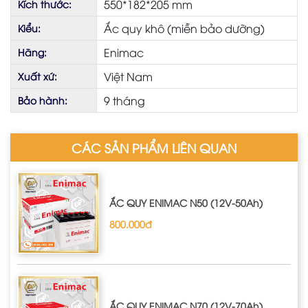
550*182*205 mm
Kích thước:
Ắc quy khô (miễn bảo dưỡng)
Kiểu:
Enimac
Hãng:
Việt Nam
Xuất xứ:
9 tháng
Bảo hành:
CÁC SẢN PHẨM LIÊN QUAN
ẮC QUY ENIMAC N50 (12V-50Ah)
800.000đ
ẮC QUY ENIMAC N70 (12V-70Ah)