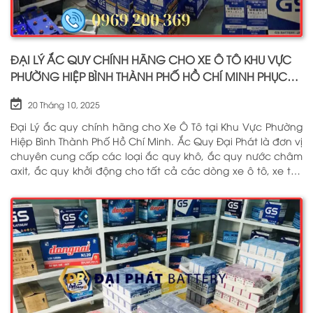
ĐẠI LÝ ẮC QUY CHÍNH HÃNG CHO XE Ô TÔ KHU VỰC
PHƯỜNG HIỆP BÌNH THÀNH PHỐ HỒ CHÍ MINH PHỤC
VỤ TẬN NƠI 24/7
20 Tháng 10, 2025
Đại Lý ắc quy chính hãng cho Xe Ô Tô tại Khu Vực Phường
Hiệp Bình Thành Phố Hồ Chí Minh. Ắc Quy Đại Phát là đơn vị
chuyên cung cấp các loại ắc quy khô, ắc quy nước châm
axit, ắc quy khởi động cho tất cả các dòng xe ô tô, xe tải,
tàu thuyền, ắc quy lưu điện, ắc quy dân dụng từ các
thương hiệu như: GS, ĐỒNG NAI, VARTA, DELKOR, SOLITE,
ENIMAC, BOSCH, ROCKET. Tell: 0969 200 369