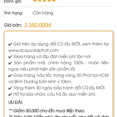
Đánh giá:
Còn hàng
Tình trạng:
2.350.000đ
Giá bán:
✔️ Giá trên áp dụng đổi CŨ lấy MỚI, xem thêm tại
www.acquydaiphat.com
✔️ Giao hàng và lắp đặt miễn phí tận nơi
✔️ Sản phẩm mới, chính hãng 100% - Hoàn tiền
ngay nếu phát hiện sản phẩm lỗi
✔️ Giao hàng hỏa tốc trong vòng 30 Phút tại HCM
và Bình Dương bán kính <10km.
✔️ Tặng thêm 30 ngày bảo hành đổi CŨ lấy MỚI.
✔️ Hỗ trợ sửa chữa, cứu hộ ắc quy miễn phí.
ƯU ĐÃI:
** Giảm 50.000 cho lần mua tiếp theo.
** Đặc biệt: Miễn phí vận chuyển cho tất cả đơn