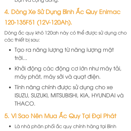
4. Dòng Xe Sử Dụng Bình Ắc Quy Enimac
120-135F51 (12V-120Ah).
Dòng ắc quy khô 120ah này có thể được sử dụng cho
các thiết bị sau:
Tạo ra năng lượng từ năng lượng mặt
trời...
Khởi động các động cơ lớn như máy tải,
máy phát, máy sởi và quạt điện.
Tính năng chính được sử dụng cho xe
ISUZU, SUZUKI, MITSUBISHI, KIA, HYUNDAI và
THACO.
5. Vì Sao Nên Mua Ắc Quy Tại Đại Phát
Là nhà phân phối ắc quy chính hãng
tại
B
ình