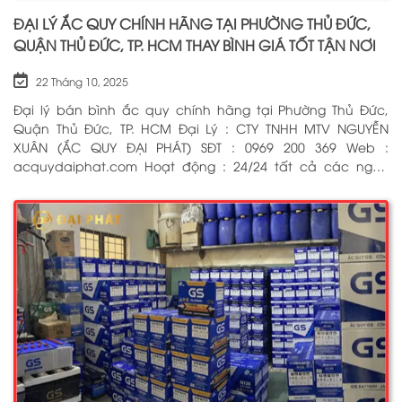
ĐẠI LÝ ẮC QUY CHÍNH HÃNG TẠI PHƯỜNG THỦ ĐỨC,
QUẬN THỦ ĐỨC, TP. HCM THAY BÌNH GIÁ TỐT TẬN NƠI
22 Tháng 10, 2025
Đại lý bán bình ắc quy chính hãng tại Phường Thủ Đức,
Quận Thủ Đức, TP. HCM Đại Lý : CTY TNHH MTV NGUYỄN
XUÂN (ẮC QUY ĐẠI PHÁT) SĐT : 0969 200 369 Web :
acquydaiphat.com Hoạt động : 24/24 tất cả các ngày
trong tuần, kể cả ngày lễ tết Dịch vụ : Thay bình ắc quy
cho xe ô tô, xe máy, xe tải, cứu hộ ắc quy tận nơi 24/7 BẤM
ĐỂ GỌI NGAY CHO CHÚNG TÔI: 0969 200 369