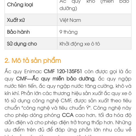
Ắc quy khô (miễn bảo
Chủng loại
dưỡng)
Xuất xứ
Việt Nam
Bảo hành
9 tháng
Sử dụng cho
Khởi động xe ô tô
2. Mô tả sản phẩm
Ắc quy Enimac
CMF 120-135F51
còn
được gọi là ắc
quy
CMF—Ắc quy miễn bảo dưỡng
, ắc quy ngập
nước tiên tiến, ắc quy ngập nước tăng cường, khô và
kín khí. Phần lớn các thương hiệu sản xuất ắc quy xe ô
tô sử dụng công nghệ CMF, được sản xuất theo tiêu
chuẩn "công nghệ và tiêu chuẩn Ý". Công nghệ này
cho phép dòng phóng
CCA
cao hơn, tối đa hóa độ
dẫn điện và cho phép điện trở trong thấp hơn. Những
ưu điểm trên đủ để đáp ứng phần lớn nhu cầu về