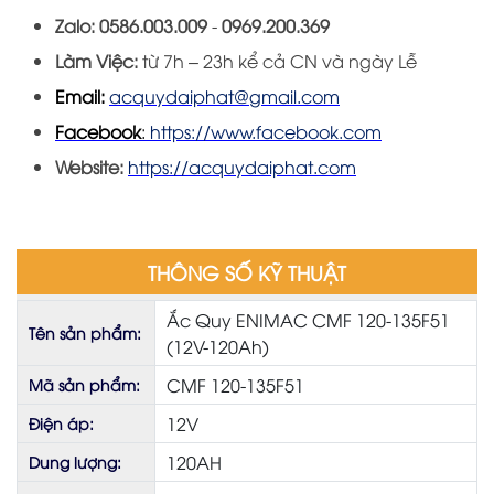
Zalo:
0586.003.009
-
0969
.
200
.
36
9
Làm Việc:
từ 7h – 23h kể cả CN và ngày Lễ
Email:
acquydaiphat@gmail.com
Facebook
:
https://www.facebook.com
Website:
https://acquydaiphat.com
THÔNG SỐ KỸ THUẬT
Ắc Quy ENIMAC CMF 120-135F51
Tên sản phẩm:
(12V-120Ah)
CMF 120-135F51
Mã sản phẩm:
12V
Điện áp:
120AH
Dung lượng: