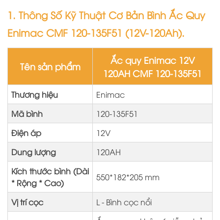
1. Thông Số Kỹ Thuật Cơ Bản Bình Ắc Quy
Enimac CMF 120-135F51 (12V-120Ah).
Ắc quy Enimac 12V
Tên sản phẩm
120AH CMF 120-135F51
Thương hiệu
Enimac
Mã bình
120-135F51
Điện áp
12V
Dung lượng
120AH
Kích thước bình (Dài
550*182*205 mm
* Rộng * Cao)
Vị trí cọc
L - Bình cọc nổi