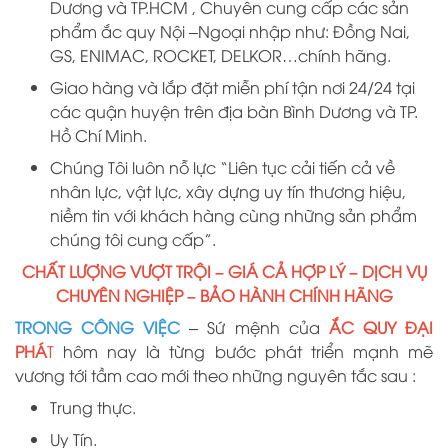
D
ương
và TP.HCM
, Chuyên cung cấp các sản
phẩm ắc quy Nội –Ngoại nhập như: Đồng Nai,
GS, ENIMAC, ROCKET, DELKOR…chính hãng.
Giao hàng và lắp đặt miễn phí tận nơi 24/24 tại
các quận huyện trên địa bàn Bình Dương và TP.
Hồ Chí Minh.
Chúng Tôi luôn nỗ lực “Liên tục cải tiến cả về
nhân lực, vật lực, xây dựng uy tín thương hiệu,
niềm tin với khách hàng cùng những sản phẩm
chúng tôi cung cấp”.
CHẤT LƯỢNG VƯỢT TRỘI – GIÁ CẢ HỢP LÝ – DỊCH VỤ
CHUYÊN NGHIỆP – BẢO HÀNH CHÍNH HÃNG
TRONG CÔNG VIỆC
– Sứ mệnh của
ẮC QUY ĐẠI
PHÁ
T
hôm nay là từng bước phát triển mạnh mẽ
vương tới tầm cao mới theo những nguyên tắc sau :
Trung thực.
Uy Tín.