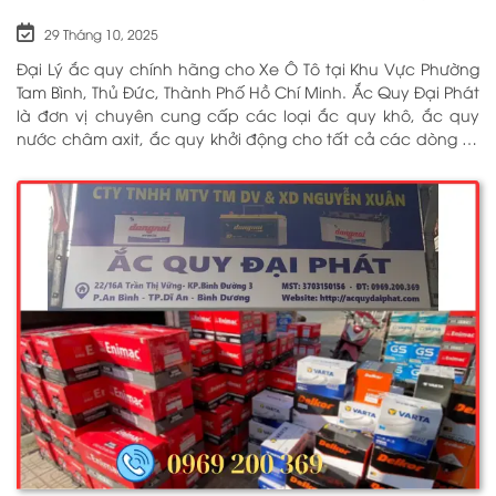
LÂN CẬN PHỤC VỤ 24/7
29 Tháng 10, 2025
Đại Lý ắc quy chính hãng cho Xe Ô Tô tại Khu Vực Phường
Tam Bình, Thủ Đức, Thành Phố Hồ Chí Minh. Ắc Quy Đại Phát
là đơn vị chuyên cung cấp các loại ắc quy khô, ắc quy
nước châm axit, ắc quy khởi động cho tất cả các dòng xe
ô tô, xe tải, tàu thuyền, ắc quy lưu điện, ắc quy dân dụng
từ các thương hiệu như: GS, ĐỒNG NAI, VARTA, DELKOR,
SOLITE, ENIMAC, BOSCH, ROCKET. Tell: 0969 200 369