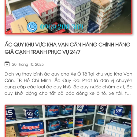
ẮC QUY KHU VỰC KHA VẠN CÂN HÀNG CHÍNH HÃNG
GIÁ CẠNH TRANH PHỤC VỤ 24/7
20 Tháng 10, 2025
Dịch vụ thay bình ắc quy cho Xe Ô Tô Tại khu vực Kha Vạn
Cân, TP. Hồ Chí Minh. Ắc Quy Đại Phát là đơn vị chuyên
cung cấp các loại ắc quy khô, ắc quy nước châm axit, ắc
quy khởi động cho tất cả các dòng xe ô tô, xe tải, tàu
thuyền, ắc quy lưu điện, ắc quy dân dụng từ các thương
hiệu như: GS, ĐỒNG NAI, VARTA, DELKOR, SOLITE, ENIMAC,
BOSCH, ROCKET. Tell: 0969 200 369