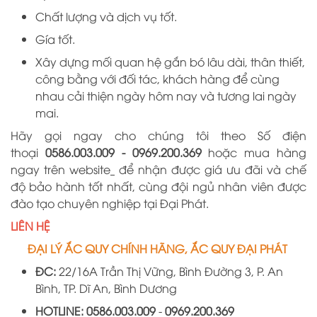
Chất lượng và dịch vụ tốt.
Gía tốt.
Xây dựng mối quan hệ gắn bó lâu dài, thân thiết,
công bằng với đối tác, khách hàng để cùng
nhau cải thiện ngày hôm nay và tương lai ngày
mai.
Hãy gọi ngay cho chúng tôi theo Số điện
thoại
0586.003.009 -
0969
.
200
.
369
hoặc mua hàng
ngay trên website
để nhận được giá ưu đãi và chế
độ bảo hành tốt nhất, cùng đội ngủ nhân viên được
đào tạo chuyên nghiệp tại
Đại
Phát.
LIÊN HỆ
ĐẠI LÝ ẮC QUY CHÍNH HÃNG, ẮC QUY ĐẠI PHÁT
ĐC:
22/16A
Trần Thị Vững, Bình Đường 3, P. An
Bình, TP. Dĩ An, Bình Dương
HOTLINE:
0586.003.009
-
0969
.
200
.
369