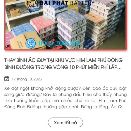
THAY BÌNH ẮC QUY TẠI KHU VỰC HIM LAM PHÚ ĐÔNG
BÌNH ĐƯỜNG TRONG VÒNG 10 PHÚT MIỄN PHÍ LẮP
ĐẶT
17 Tháng 10, 2025
Xe đột ngột không khởi động được? Đèn báo ắc quy bật
sáng giữa đường? Đây là những dấu hiệu cho thấy những
tình huống khẩn cấp mà nhiều chủ xe tại Him Lam Phú
Đông Bình Đường thường gặp phải. Đừng lo lắng, Ắc Quy
Đại Phát – với hơn 5 năm kinh nghiệm trong ngành, chúng
tôi tự hào là địa chỉ đáng tin cậy cung cấp Ắc Quy Tại Him
Xem tất cả
Lam Phú Đông Bình Đường với chất lượng hàng đầu và dịch
vụ chuyên nghiệp sẽ phục vụ Quý khách tận nơi. Hãy Alo