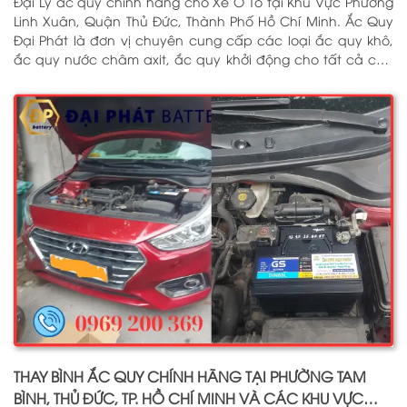
Đại Lý ắc quy chính hãng cho Xe Ô Tô tại Khu Vực Phường
Linh Xuân, Quận Thủ Đức, Thành Phố Hồ Chí Minh. Ắc Quy
Đại Phát là đơn vị chuyên cung cấp các loại ắc quy khô,
ắc quy nước châm axit, ắc quy khởi động cho tất cả các
dòng xe ô tô, xe tải, tàu thuyền, ắc quy lưu điện, ắc quy
dân dụng từ các thương hiệu như: GS, ĐỒNG NAI, VARTA,
DELKOR, SOLITE, ENIMAC, BOSCH, ROCKET. Tell: 0969 200 369
THAY BÌNH ẮC QUY CHÍNH HÃNG TẠI PHƯỜNG TAM
BÌNH, THỦ ĐỨC, TP. HỒ CHÍ MINH VÀ CÁC KHU VỰC