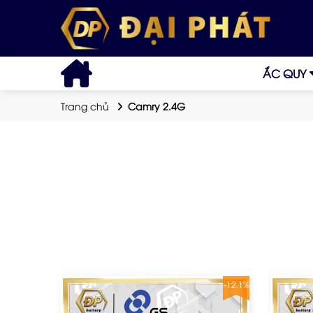
ẮC QUY
Trang chủ
Camry 2.4G
-12.1%