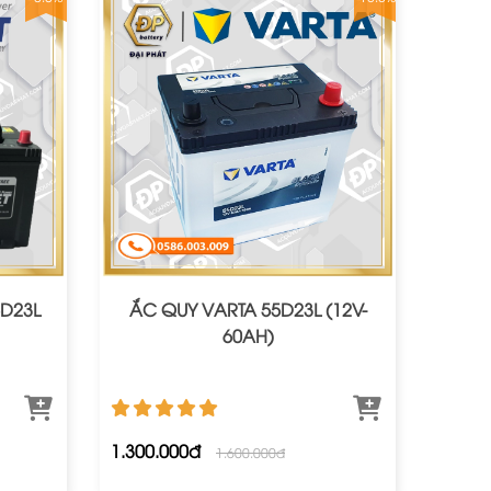
D23L
ẮC QUY VARTA 55D23L (12V-
60AH)
1.300.000đ
1.600.000đ