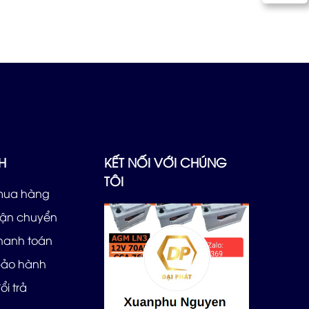
H
KẾT NỐI VỚI CHÚNG
TÔI
mua hàng
vận chuyển
thanh toán
bảo hành
ổi trả