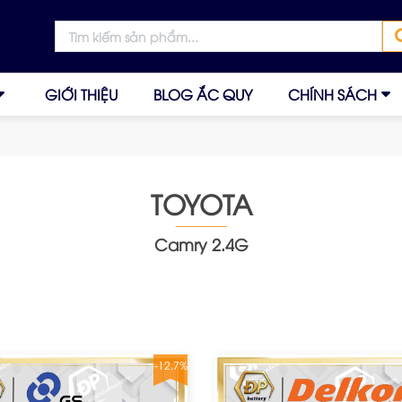
GIỚI THIỆU
BLOG ẮC QUY
CHÍNH SÁCH
TOYOTA
Camry 2.4G
-12.7%