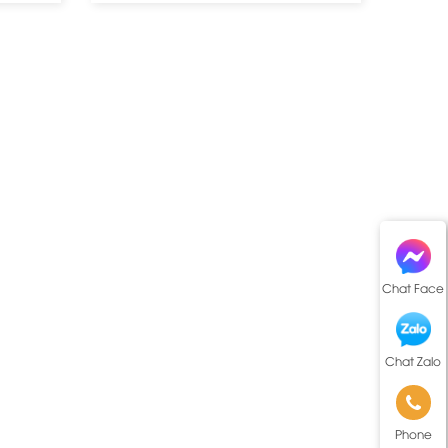
Chat Face
Chat Zalo
Phone