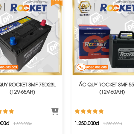
UY ROCKET SMF 75D23L
ẮC QUY ROCKET SMF 55
(12V-65AH)
(12V-60AH)
000đ
1.250.000đ
1.500.000đ
1.250.000đ