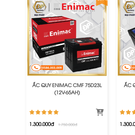
ẮC QUY ENIMAC CMF 75D23L
ẮC Q
(12V-65AH)
1.300.000đ
1.300.
1.750.000đ