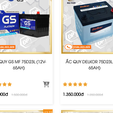
QUY GS MF 75D23L (12V-
ẮC QUY DELKOR 75D23L 
65AH)
65AH)
000đ
1.350.000đ
1.500.000đ
1.350.000đ
-13.3%