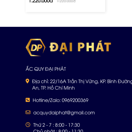
1.220.000đ
1.220.000đ
ẮC QUY ĐẠI PHÁT
Địa chỉ: 22/16A Trần Thị Vững, KP. Bình Đường 
An, TP. Hồ Chí Minh
Hotline/Zalo: 0969200369
acquydaiphat@gmail.com
Thứ 2 - 7 : 8:00 - 17:30
Chủ nhật : 8:00 - 11:30