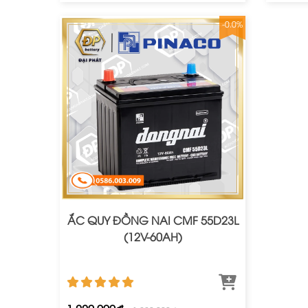
-0.0%
ẮC QUY ĐỒNG NAI CMF 55D23L
(12V-60AH)