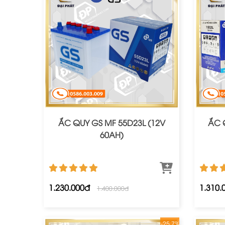
ẮC QUY GS MF 55D23L (12V
ẮC 
60AH)
1.230.000đ
1.310.
1.400.000đ
-25.7%