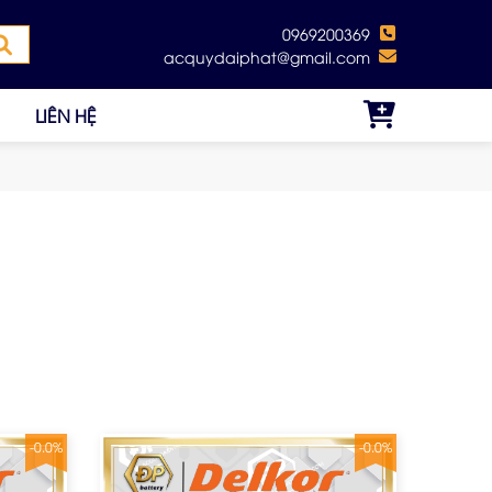
0969200369
acquydaiphat@gmail.com
LIÊN HỆ
-0.0%
-0.0%