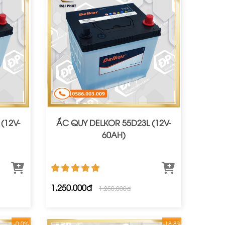
(12V-
ẮC QUY DELKOR 55D23L (12V-
60AH)
1.250.000đ
1.250.000đ
-0.0%
-18.8%