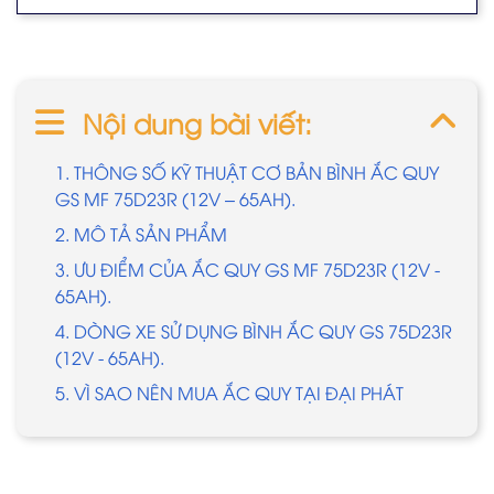
Nội dung bài viết:
1. THÔNG SỐ KỸ THUẬT CƠ BẢN BÌNH ẮC QUY
GS MF 75D23R (12V – 65AH).
2. MÔ TẢ SẢN PHẨM
3. ƯU ĐIỂM CỦA ẮC QUY GS MF 75D23R (12V -
65AH).
4. DÒNG XE SỬ DỤNG BÌNH ẮC QUY GS 75D23R
(12V - 65AH).
5. VÌ SAO NÊN MUA ẮC QUY TẠI ĐẠI PHÁT