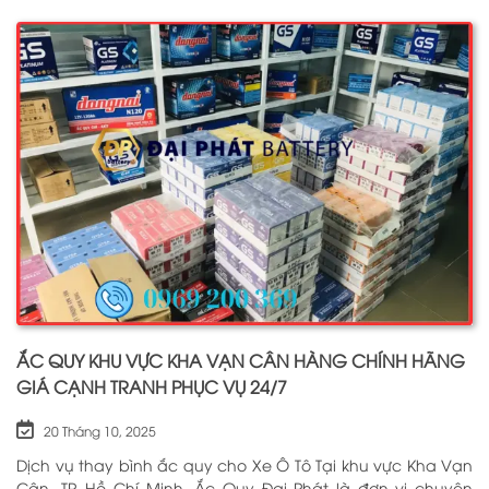
tàu thuyền, ắc quy lưu điện, ắc quy dân dụng từ các
thương hiệu như: GS, ĐỒNG NAI, VARTA, DELKOR, SOLITE,
ENIMAC, BOSCH, ROCKET. Tell: 0969 200 369
ẮC QUY KHU VỰC KHA VẠN CÂN HÀNG CHÍNH HÃNG
GIÁ CẠNH TRANH PHỤC VỤ 24/7
20 Tháng 10, 2025
Dịch vụ thay bình ắc quy cho Xe Ô Tô Tại khu vực Kha Vạn
Cân, TP. Hồ Chí Minh. Ắc Quy Đại Phát là đơn vị chuyên