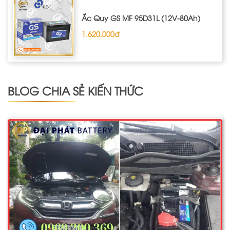
Ắc Quy GS MF 95D31L (12V-80Ah)
1.620.000đ
BLOG CHIA SẺ KIẾN THỨC