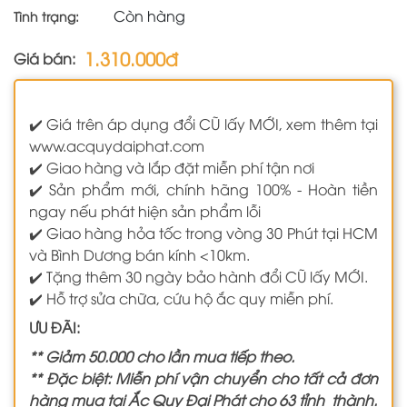
Còn hàng
Tình trạng:
1.310.000đ
Giá bán:
✔️ Giá trên áp dụng đổi CŨ lấy MỚI, xem thêm tại
www.acquydaiphat.com
✔️ Giao hàng và lắp đặt miễn phí tận nơi
✔️ Sản phẩm mới, chính hãng 100% - Hoàn tiền
ngay nếu phát hiện sản phẩm lỗi
✔️ Giao hàng hỏa tốc trong vòng 30 Phút tại HCM
và Bình Dương bán kính <10km.
✔️ Tặng thêm 30 ngày bảo hành đổi CŨ lấy MỚI.
✔️ Hỗ trợ sửa chữa, cứu hộ ắc quy miễn phí.
ƯU ĐÃI:
** Giảm 50.000 cho lần mua tiếp theo.
** Đặc biệt: Miễn phí vận chuyển cho tất cả đơn
hàng mua tại Ắc Quy Đại Phát cho 63 tỉnh thành.