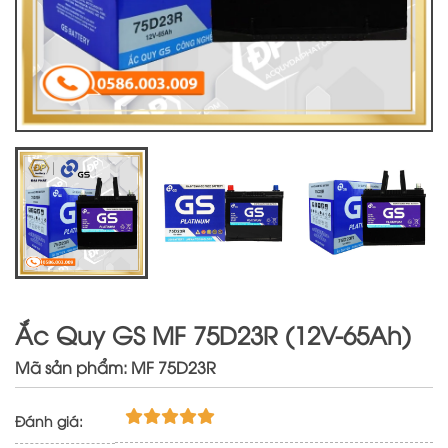
Ắc Quy GS MF 75D23R (12V-65Ah)
Mã sản phẩm: MF 75D23R
Đánh giá: