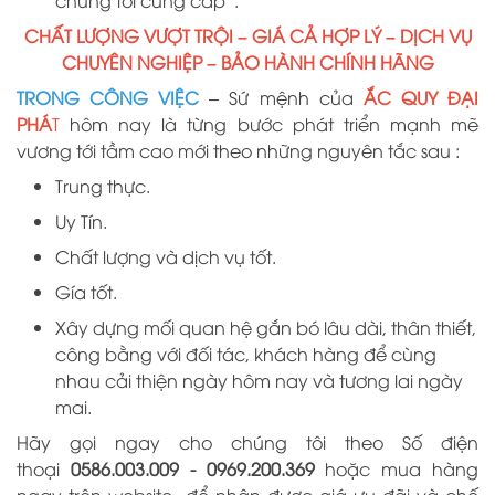
chúng tôi cung cấp”.
CHẤT LƯỢNG VƯỢT TRỘI – GIÁ CẢ HỢP LÝ – DỊCH VỤ
CHUYÊN NGHIỆP – BẢO HÀNH CHÍNH HÃNG
TRONG CÔNG VIỆC
– Sứ mệnh của
ẮC QUY ĐẠI
PHÁ
T
hôm nay là từng bước phát triển mạnh mẽ
vương tới tầm cao mới theo những nguyên tắc sau :
Trung thực.
Uy Tín.
Chất lượng và dịch vụ tốt.
Gía tốt.
Xây dựng mối quan hệ gắn bó lâu dài, thân thiết,
công bằng với đối tác, khách hàng để cùng
nhau cải thiện ngày hôm nay và tương lai ngày
mai.
Hãy gọi ngay cho chúng tôi theo Số điện
thoại
0586.003.009 -
0969
.
200
.
369
hoặc mua hàng