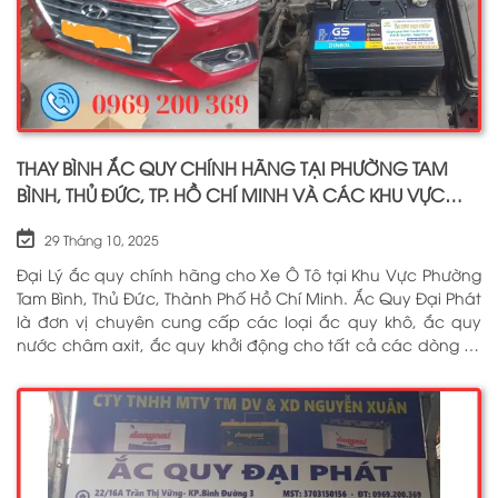
THAY BÌNH ẮC QUY CHÍNH HÃNG TẠI PHƯỜNG TAM
BÌNH, THỦ ĐỨC, TP. HỒ CHÍ MINH VÀ CÁC KHU VỰC
LÂN CẬN PHỤC VỤ 24/7
29 Tháng 10, 2025
Đại Lý ắc quy chính hãng cho Xe Ô Tô tại Khu Vực Phường
Tam Bình, Thủ Đức, Thành Phố Hồ Chí Minh. Ắc Quy Đại Phát
là đơn vị chuyên cung cấp các loại ắc quy khô, ắc quy
nước châm axit, ắc quy khởi động cho tất cả các dòng xe
ô tô, xe tải, tàu thuyền, ắc quy lưu điện, ắc quy dân dụng
từ các thương hiệu như: GS, ĐỒNG NAI, VARTA, DELKOR,
SOLITE, ENIMAC, BOSCH, ROCKET. Tell: 0969 200 369