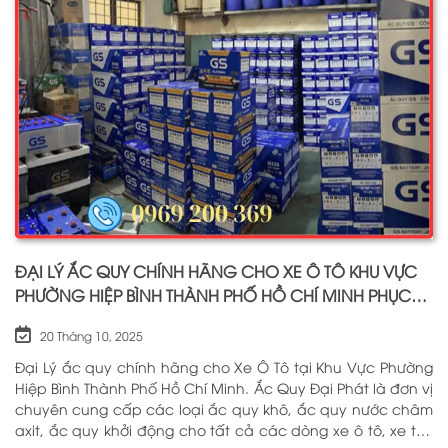
ĐẠI LÝ ẮC QUY CHÍNH HÃNG CHO XE Ô TÔ KHU VỰC
PHƯỜNG HIỆP BÌNH THÀNH PHỐ HỒ CHÍ MINH PHỤC
VỤ TẬN NƠI 24/7
20 Tháng 10, 2025
Đại Lý ắc quy chính hãng cho Xe Ô Tô tại Khu Vực Phường
Hiệp Bình Thành Phố Hồ Chí Minh. Ắc Quy Đại Phát là đơn vị
chuyên cung cấp các loại ắc quy khô, ắc quy nước châm
axit, ắc quy khởi động cho tất cả các dòng xe ô tô, xe tải,