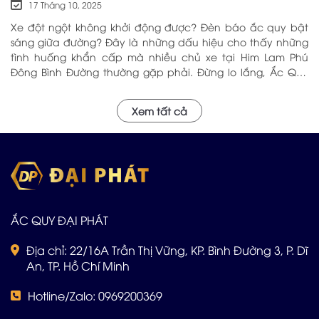
17 Tháng 10, 2025
Xe đột ngột không khởi động được? Đèn báo ắc quy bật
sáng giữa đường? Đây là những dấu hiệu cho thấy những
tình huống khẩn cấp mà nhiều chủ xe tại Him Lam Phú
Đông Bình Đường thường gặp phải. Đừng lo lắng, Ắc Quy
Đại Phát – với hơn 5 năm kinh nghiệm trong ngành, chúng
tôi tự hào là địa chỉ đáng tin cậy cung cấp Ắc Quy Tại Him
Xem tất cả
Lam Phú Đông Bình Đường với chất lượng hàng đầu và dịch
vụ chuyên nghiệp sẽ phục vụ Quý khách tận nơi. Hãy Alo
cho đội ngũ Đại Phát: 0969 200 369
ẮC QUY ĐẠI PHÁT
Địa chỉ: 22/16A Trần Thị Vững, KP. Bình Đường 3, P. Dĩ
An, TP. Hồ Chí Minh
Hotline/Zalo: 0969200369