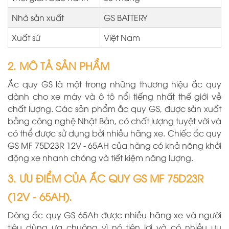
Nhà sản xuất
GS BATTERY
Xuất sứ
Việt Nam
2. MÔ TẢ SẢN PHẨM
Ắc quy GS là một trong những thương hiệu ắc quy
dành cho xe máy và ô tô nổi tiếng nhất thế giới về
chất lượng. Các sản phẩm ắc quy GS, được sản xuất
bằng công nghệ Nhật Bản, có chất lượng tuyệt vời và
có thể được sử dụng bởi nhiều hãng xe. Chiếc ắc quy
GS MF 75D23R 12V - 65AH của hãng có khả năng khởi
động xe nhanh chóng và tiết kiệm năng lượng.
3. ƯU ĐIỂM CỦA ẮC QUY GS MF 75D23R
(12V - 65AH).
Dòng ắc quy GS 65Ah được nhiều hãng xe và người
tiêu dùng ưa chuộng vì nó tiện lợi và có nhiều ưu