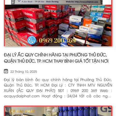
ĐẠI LÝ ẮC QUY CHÍNH HÃNG TẠI PHƯỜNG THỦ ĐỨC,
QUẬN THỦ ĐỨC, TP. HCM THAY BÌNH GIÁ TỐT TẬN NƠI
22 Tháng 10, 2025
Đại lý bán bình ắc quy chính hãng tại Phường Thủ Đức,
Quận Thủ Đức, TP. HCM Đại Lý : CTY TNHH MTV NGUYỄN
XUÂN (ẮC QUY ĐẠI PHÁT) SĐT : 0969 200 369 Web :
acquydaiphat.com Hoạt động : 24/24 tất cả các ngày
trong tuần, kể cả ngày lễ tết Dịch vụ : Thay bình ắc quy
cho xe ô tô, xe máy, xe tải, cứu hộ ắc quy tận nơi 24/7 BẤM
ĐỂ GỌI NGAY CHO CHÚNG TÔI: 0969 200 369