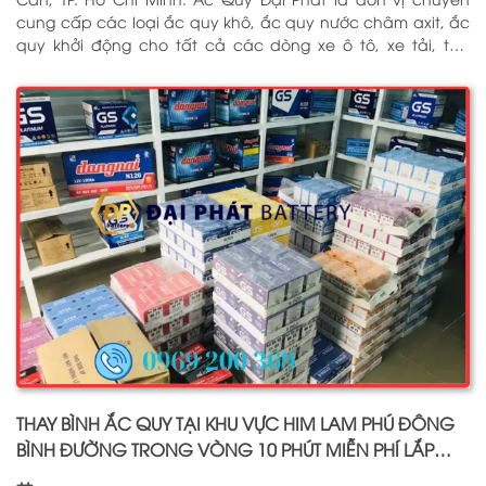
cung cấp các loại ắc quy khô, ắc quy nước châm axit, ắc
quy khởi động cho tất cả các dòng xe ô tô, xe tải, tàu
thuyền, ắc quy lưu điện, ắc quy dân dụng từ các thương
hiệu như: GS, ĐỒNG NAI, VARTA, DELKOR, SOLITE, ENIMAC,
BOSCH, ROCKET. Tell: 0969 200 369
THAY BÌNH ẮC QUY TẠI KHU VỰC HIM LAM PHÚ ĐÔNG
BÌNH ĐƯỜNG TRONG VÒNG 10 PHÚT MIỄN PHÍ LẮP
ĐẶT