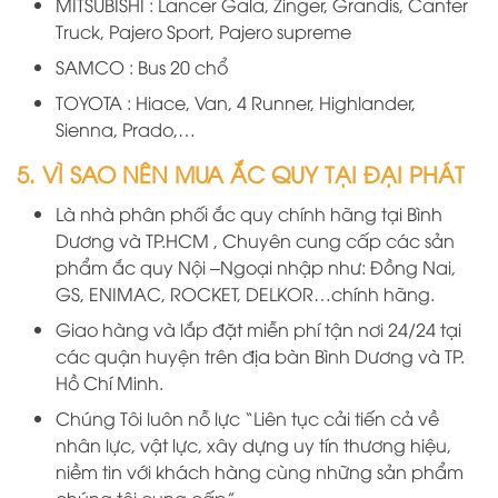
MITSUBISHI : Lancer Gala, Zinger, Grandis, Canter
Truck, Pajero Sport, Pajero supreme
SAMCO : Bus 20 chổ
TOYOTA : Hiace, Van, 4 Runner, Highlander,
Sienna, Prado,…
5. VÌ SAO NÊN MUA ẮC QUY TẠI ĐẠI PHÁT
Là nhà phân phối ắc quy chính hãng
tại
B
ình
D
ương
và TP.HCM
, Chuyên cung cấp các sản
phẩm ắc quy Nội –Ngoại nhập như: Đồng Nai,
GS, ENIMAC, ROCKET, DELKOR…chính hãng.
Giao hàng và lắp đặt miễn phí tận nơi 24/24 tại
các quận huyện trên địa bàn Bình Dương và TP.
Hồ Chí Minh.
Chúng Tôi luôn nỗ lực “Liên tục cải tiến cả về
nhân lực, vật lực, xây dựng uy tín thương hiệu,
niềm tin với khách hàng cùng những sản phẩm