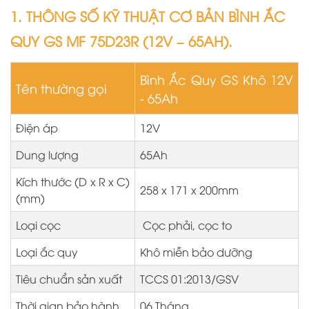
1. THÔNG SỐ KỸ THUẬT CƠ BẢN BÌNH ẮC
QUY GS MF 75D23R (12V – 65AH).
Bình Ắc Quy GS Khô 12V
Tên thường gọi
- 65Ah
Điện áp
12V
Dung lượng
65Ah
Kích thước (D x R x C)
258 x 171 x 200mm
(mm)
Loại cọc
Cọc phải, cọc to
Loại ắc quy
Khô miễn bảo dưỡng
Tiêu chuẩn sản xuất
TCCS 01:2013/GSV
Thời gian bảo hành
06 Tháng