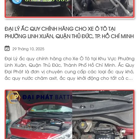
ĐẠI LÝ ẮC QUY CHÍNH HÃNG CHO XE Ô TÔ TẠI
PHƯỜNG LINH XUÂN, QUẬN THỦ ĐỨC, TP. HỒ CHÍ MINH
29 Tháng 10, 2025
Đại Lý ắc quy chính hãng cho Xe Ô Tô tại Khu Vực Phường
Linh Xuân, Quận Thủ Đức, Thành Phố Hồ Chí Minh. Ắc Quy
Đại Phát là đơn vị chuyên cung cấp các loại ắc quy khô,
ắc quy nước châm axit, ắc quy khởi động cho tất cả các
dòng xe ô tô, xe tải, tàu thuyền, ắc quy lưu điện, ắc quy
dân dụng từ các thương hiệu như: GS, ĐỒNG NAI, VARTA,
DELKOR, SOLITE, ENIMAC, BOSCH, ROCKET. Tell: 0969 200 369