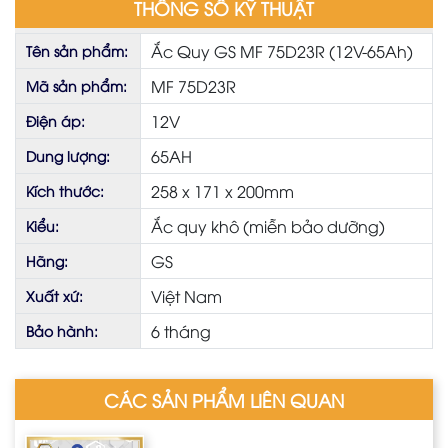
THÔNG SỐ KỸ THUẬT
Ắc Quy GS MF 75D23R (12V-65Ah)
Tên sản phẩm:
MF 75D23R
Mã sản phẩm:
12V
Điện áp:
65AH
Dung lượng:
258 x 171 x 200mm
Kích thước:
Ắc quy khô (miễn bảo dưỡng)
Kiểu:
GS
Hãng:
Việt Nam
Xuất xứ:
6 tháng
Bảo hành:
CÁC SẢN PHẨM LIÊN QUAN