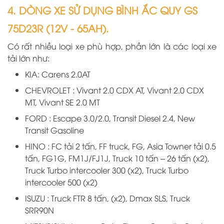
4. DÒNG XE SỬ DỤNG BÌNH ẮC QUY GS
75D23R (12V - 65AH).
Có rất nhiều loại xe phù hợp, phần lớn là các loại xe
tải lớn như:
KIA: Carens 2.0AT
CHEVROLET : Vivant 2.0 CDX AT, Vivant 2.0 CDX
MT, Vivant SE 2.0 MT
FORD : Escape 3.0/2.0, Transit Diesel 2.4, New
Transit Gasoline
HINO : FC tải 2 tấn, FF truck, FG, Asia Towner tải 0.5
tấn, FG1G, FM1J/FJ1J, Truck 10 tấn – 26 tấn (x2),
Truck Turbo intercooler 300 (x2), Truck Turbo
intercooler 500 (x2)
ISUZU : Truck FTR 8 tấn, (x2), Dmax SLS, Truck
SRR90N