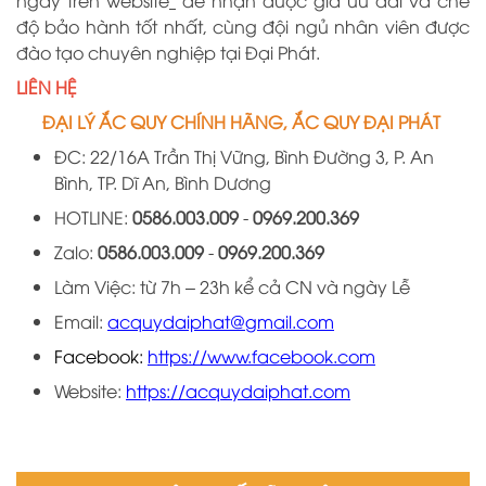
ngay trên website
để nhận được giá ưu đãi và chế
độ bảo hành tốt nhất, cùng đội ngủ nhân viên được
đào tạo chuyên nghiệp tại
Đại
Phát.
LIÊN HỆ
ĐẠI LÝ ẮC QUY CHÍNH HÃNG, ẮC QUY ĐẠI PHÁT
ĐC:
22/16A
Trần Thị Vững, Bình Đường 3, P. An
Bình, TP. Dĩ An, Bình Dương
HOTLINE:
0586.003.009
-
0969
.
200
.
369
Zalo:
0586.003.009
-
0969
.
200
.
36
9
Làm Việc: từ 7h – 23h kể cả CN và ngày Lễ
Email:
acquydaiphat@gmail.com
Facebook:
https://www.facebook.com
Website:
https://acquydaiphat.com