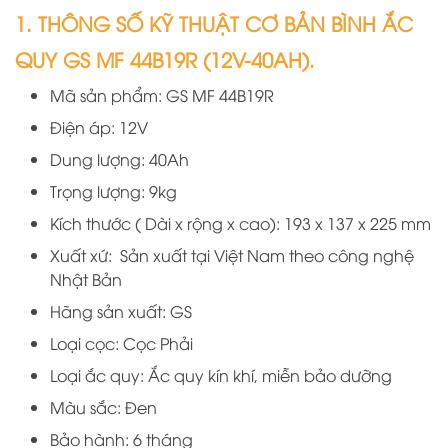
1. THÔNG SỐ KỸ THUẬT CƠ BẢN BÌNH ẮC
QUY GS MF 44B19R (12V-40AH).
Mã sản phẩm: GS MF 44B19R
Điện áp: 12V
Dung lượng: 40Ah
Trọng lượng: 9kg
Kích thước ( Dài x rộng x cao): 193 x 137 x 225 mm
Xuất xứ: Sản xuất tại Việt Nam theo công nghệ
Nhật Bản
Hãng sản xuất: GS
Loại cọc: Cọc Phải
Loại ắc quy: Ắc quy kín khí, miễn bảo dưỡng
Màu sắc: Đen
Bảo hành:
6
tháng