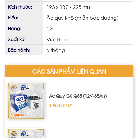
193 x 137 x 225 mm
Kích thước:
Ắc quy khô (miễn bảo dưỡng)
Kiểu:
GS
Hãng:
Việt Nam
Xuất xứ:
6 tháng
Bảo hành:
CÁC SẢN PHẨM LIÊN QUAN
Ắc Quy GS Q85 (12V-65Ah)
1.850.000đ