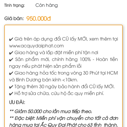
Còn hàng
Tình trạng:
950.000đ
Giá bán:
✔️ Giá trên áp dụng đổi CŨ lấy MỚI, xem thêm tại
www.acquydaiphat.com
✔️ Giao hàng và lắp đặt miễn phí tận nơi
✔️ Sản phẩm mới, chính hãng 100% - Hoàn tiền
ngay nếu phát hiện sản phẩm lỗi
✔️ Giao hàng hỏa tốc trong vòng 30 Phút tại HCM
và Bình Dương bán kính <10km.
✔️ Tặng thêm 30 ngày bảo hành đổi CŨ lấy MỚI.
✔️ Hỗ trợ sửa chữa, cứu hộ ắc quy miễn phí.
ƯU ĐÃI:
** Giảm 50.000 cho lần mua tiếp theo.
** Đặc biệt: Miễn phí vận chuyển cho tất cả đơn
hàng mua tại Ắc Quy Đại Phát cho 63 tỉnh thành.