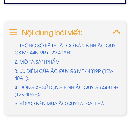
Nội dung bài viết:
1. THÔNG SỐ KỸ THUẬT CƠ BẢN BÌNH ẮC QUY
GS MF 44B19R (12V-40AH).
2. MÔ TẢ SẢN PHẨM
3. ƯU ĐIỂM CỦA ẮC QUY GS MF 44B19R (12V-
40AH).
4. DÒNG XE SỬ DỤNG BÌNH ẮC QUY GS 44B19R
(12V-40AH).
5. VÌ SAO NÊN MUA ẮC QUY TẠI ĐẠI PHÁT