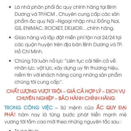
Là nhà phân phối ắc quy chính hãng
tại
B
ình
D
ương
và TP.HCM
, Chuyên cung cấp các sản
phẩm ắc quy Nội –Ngoại nhập như: Đồng Nai,
GS, ENIMAC, ROCKET, DELKOR…chính hãng.
Giao hàng và lắp đặt miễn phí tận nơi 24/24 tại
các quận huyện trên địa bàn Bình Dương và TP.
Hồ Chí Minh.
Chúng Tôi luôn nỗ lực “Liên tục cải tiến cả về
nhân lực, vật lực, xây dựng uy tín thương hiệu,
niềm tin với khách hàng cùng những sản phẩm
chúng tôi cung cấp”.
CHẤT LƯỢNG VƯỢT TRỘI – GIÁ CẢ HỢP LÝ – DỊCH VỤ
CHUYÊN NGHIỆP – BẢO HÀNH CHÍNH HÃNG
TRONG CÔNG VIỆC
– Sứ mệnh của
ẮC QUY ĐẠI
PHÁ
T
hôm nay là từng bước phát triển mạnh mẽ
vương tới tầm cao mới theo những nguyên tắc sau :
Trung thực.