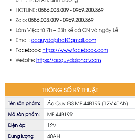
HOTLINE:
0586.003.009
-
0969
.
200
.
369
Zalo:
0586.003.009
-
0969
.
200
.
36
9
Làm Việc: từ 7h – 23h kể cả CN và ngày Lễ
Email:
acquydaiphat@gmail.com
Facebook:
https://www.facebook.com
Website:
https://acquydaiphat.com
THÔNG SỐ KỸ THUẬT
Ắc Quy GS MF 44B19R (12V-40Ah)
Tên sản phẩm:
MF 44B19R
Mã sản phẩm:
12V
Điện áp:
40AH
Dung lượng: