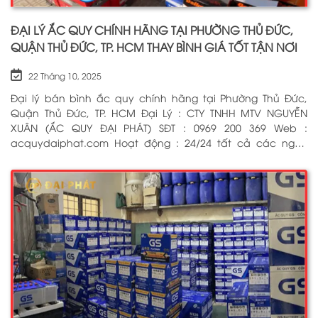
ĐẠI LÝ ẮC QUY CHÍNH HÃNG TẠI PHƯỜNG THỦ ĐỨC,
QUẬN THỦ ĐỨC, TP. HCM THAY BÌNH GIÁ TỐT TẬN NƠI
22 Tháng 10, 2025
Đại lý bán bình ắc quy chính hãng tại Phường Thủ Đức,
Quận Thủ Đức, TP. HCM Đại Lý : CTY TNHH MTV NGUYỄN
XUÂN (ẮC QUY ĐẠI PHÁT) SĐT : 0969 200 369 Web :
acquydaiphat.com Hoạt động : 24/24 tất cả các ngày
trong tuần, kể cả ngày lễ tết Dịch vụ : Thay bình ắc quy
cho xe ô tô, xe máy, xe tải, cứu hộ ắc quy tận nơi 24/7 BẤM
ĐỂ GỌI NGAY CHO CHÚNG TÔI: 0969 200 369