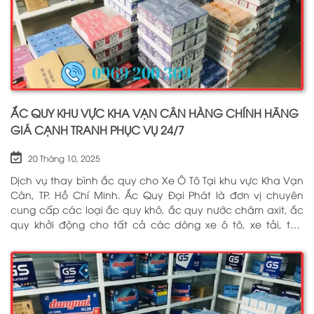
ẮC QUY KHU VỰC KHA VẠN CÂN HÀNG CHÍNH HÃNG
GIÁ CẠNH TRANH PHỤC VỤ 24/7
20 Tháng 10, 2025
Dịch vụ thay bình ắc quy cho Xe Ô Tô Tại khu vực Kha Vạn
Cân, TP. Hồ Chí Minh. Ắc Quy Đại Phát là đơn vị chuyên
cung cấp các loại ắc quy khô, ắc quy nước châm axit, ắc
quy khởi động cho tất cả các dòng xe ô tô, xe tải, tàu
thuyền, ắc quy lưu điện, ắc quy dân dụng từ các thương
hiệu như: GS, ĐỒNG NAI, VARTA, DELKOR, SOLITE, ENIMAC,
BOSCH, ROCKET. Tell: 0969 200 369