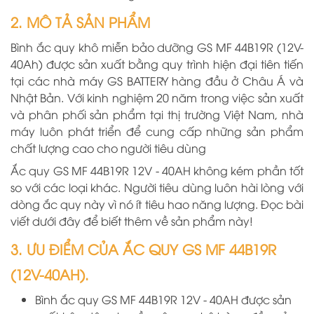
2. MÔ TẢ SẢN PHẨM
Bình ắc quy khô miễn bảo dưỡng GS MF 44B19R (12V-
40Ah) được sản xuất bằng quy trình hiện đại tiên tiến
tại các nhà máy GS BATTERY hàng đầu ở Châu Á và
Nhật Bản. Với kinh nghiệm 20 năm trong việc sản xuất
và phân phối sản phẩm tại thị trường Việt Nam, nhà
máy luôn phát triển để cung cấp những sản phẩm
chất lượng cao cho người tiêu dùng
Ắc quy GS MF 44B19R 12V - 40AH không kém phần tốt
so với các loại khác. Người tiêu dùng luôn hài lòng với
dòng ắc quy này vì nó ít tiêu hao năng lượng. Đọc bài
viết dưới đây để biết thêm về sản phẩm này!
3. ƯU ĐIỂM CỦA ẮC QUY GS MF 44B19R
(12V-40AH).
Bình ắc quy GS MF 44B19R 12V - 40AH được sản