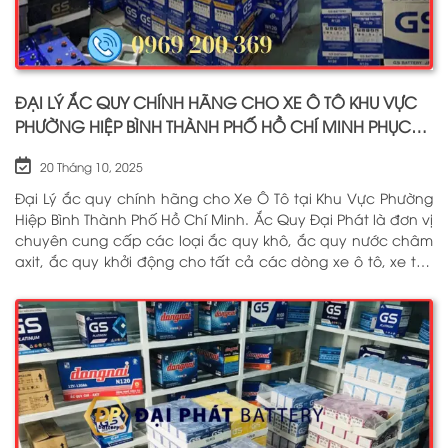
ĐẠI LÝ ẮC QUY CHÍNH HÃNG CHO XE Ô TÔ KHU VỰC
PHƯỜNG HIỆP BÌNH THÀNH PHỐ HỒ CHÍ MINH PHỤC
VỤ TẬN NƠI 24/7
20 Tháng 10, 2025
Đại Lý ắc quy chính hãng cho Xe Ô Tô tại Khu Vực Phường
Hiệp Bình Thành Phố Hồ Chí Minh. Ắc Quy Đại Phát là đơn vị
chuyên cung cấp các loại ắc quy khô, ắc quy nước châm
axit, ắc quy khởi động cho tất cả các dòng xe ô tô, xe tải,
tàu thuyền, ắc quy lưu điện, ắc quy dân dụng từ các
thương hiệu như: GS, ĐỒNG NAI, VARTA, DELKOR, SOLITE,
ENIMAC, BOSCH, ROCKET. Tell: 0969 200 369