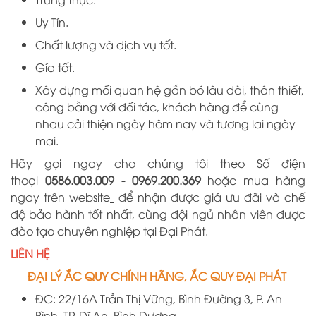
Uy Tín.
Chất lượng và dịch vụ tốt.
Gía tốt.
Xây dựng mối quan hệ gắn bó lâu dài, thân thiết,
công bằng với đối tác, khách hàng để cùng
nhau cải thiện ngày hôm nay và tương lai ngày
mai.
Hãy gọi ngay cho chúng tôi theo Số điện
thoại
0586.003.009 -
0969
.
200
.
369
hoặc mua hàng
ngay trên website
để nhận được giá ưu đãi và chế
độ bảo hành tốt nhất, cùng đội ngủ nhân viên được
đào tạo chuyên nghiệp tại
Đại
Phát.
LIÊN HỆ
ĐẠI LÝ ẮC QUY CHÍNH HÃNG, ẮC QUY ĐẠI PHÁT
ĐC:
22/16A
Trần Thị Vững, Bình Đường 3, P. An
Bình, TP. Dĩ An, Bình Dương