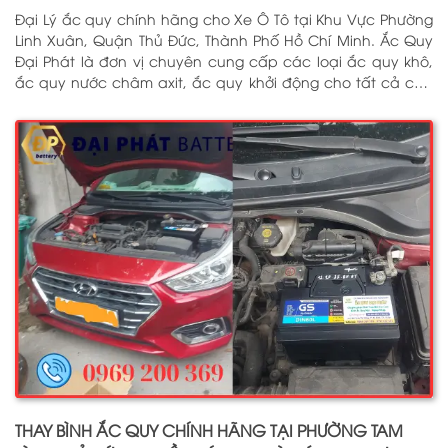
Đại Lý ắc quy chính hãng cho Xe Ô Tô tại Khu Vực Phường
Linh Xuân, Quận Thủ Đức, Thành Phố Hồ Chí Minh. Ắc Quy
Đại Phát là đơn vị chuyên cung cấp các loại ắc quy khô,
ắc quy nước châm axit, ắc quy khởi động cho tất cả các
dòng xe ô tô, xe tải, tàu thuyền, ắc quy lưu điện, ắc quy
dân dụng từ các thương hiệu như: GS, ĐỒNG NAI, VARTA,
DELKOR, SOLITE, ENIMAC, BOSCH, ROCKET. Tell: 0969 200 369
THAY BÌNH ẮC QUY CHÍNH HÃNG TẠI PHƯỜNG TAM