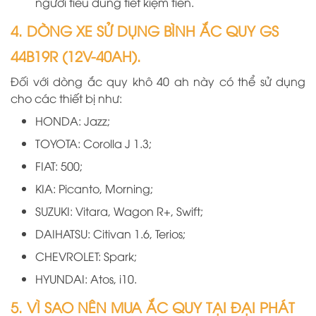
người tiêu dùng tiết kiệm tiền.
4. DÒNG XE SỬ DỤNG BÌNH ẮC QUY GS
44B19R (12V-40AH).
Đối với dòng ắc quy khô 40 ah này có thể sử dụng
cho các thiết bị như:
HONDA: Jazz;
TOYOTA: Corolla J 1.3;
FIAT: 500;
KIA: Picanto, Morning;
SUZUKI: Vitara, Wagon R+, Swift;
DAIHATSU: Citivan 1.6, Terios;
CHEVROLET: Spark;
HYUNDAI: Atos, i10.
5. VÌ SAO NÊN MUA ẮC QUY TẠI ĐẠI PHÁT