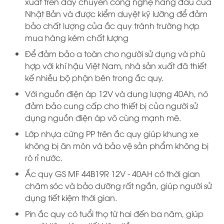
xuất trên dây chuyền công nghệ hàng đầu của
Nhật Bản và được kiểm duyệt kỹ lưỡng để đảm
bảo chất lượng của ắc quy tránh trường hợp
mua hàng kém chất lượng
Để đảm bảo a toàn cho người sử dụng và phù
hợp với khí hậu Việt Nam, nhà sản xuất đã thiết
kế nhiều bộ phận bên trong ắc quy.
Với nguồn điện áp 12V và dung lượng 40Ah, nó
đảm bảo cung cấp cho thiết bị của người sử
dụng nguồn điện áp vô cùng mạnh mẽ.
Lớp nhựa cứng PP trên ắc quy giúp khung xe
không bị ăn mòn và bảo vệ sản phẩm không bị
rò rỉ nước.
Ắc quy GS MF 44B19R 12V - 40AH có thời gian
chăm sóc và bảo dưỡng rất ngắn, giúp người sử
dụng tiết kiệm thời gian.
Pin ắc quy có tuổi thọ từ hai đến ba năm, giúp