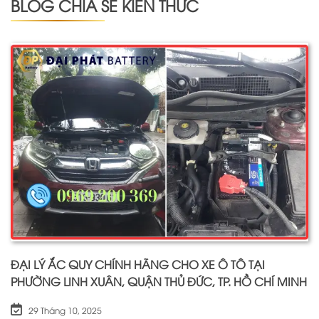
BLOG CHIA SẺ KIẾN THỨC
ĐẠI LÝ ẮC QUY CHÍNH HÃNG CHO XE Ô TÔ TẠI
PHƯỜNG LINH XUÂN, QUẬN THỦ ĐỨC, TP. HỒ CHÍ MINH
29 Tháng 10, 2025