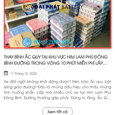
THAY BÌNH ẮC QUY TẠI KHU VỰC HIM LAM PHÚ ĐÔNG
BÌNH ĐƯỜNG TRONG VÒNG 10 PHÚT MIỄN PHÍ LẮP
ĐẶT
17 Tháng 10, 2025
Xe đột ngột không khởi động được? Đèn báo ắc quy bật
sáng giữa đường? Đây là những dấu hiệu cho thấy những
tình huống khẩn cấp mà nhiều chủ xe tại Him Lam Phú
Đông Bình Đường thường gặp phải. Đừng lo lắng, Ắc Quy
Đại Phát – với hơn 5 năm kinh nghiệm trong ngành, chúng
tôi tự hào là địa chỉ đáng tin cậy cung cấp Ắc Quy Tại Him
Xem tất cả
Lam Phú Đông Bình Đường với chất lượng hàng đầu và dịch