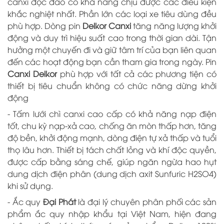
canxi độc đáo có khả năng chịu được các điều kiện
khắc nghiệt nhất. Phần lớn các loại xe tiêu dùng đều
phù hợp. Dòng pin
Delkor Canxi
tăng năng lượng khởi
động và duy trì hiệu suất cao trong thời gian dài. Tận
hưởng một chuyến đi và giữ tâm trí của bạn liên quan
đến các hoạt động bạn cần tham gia trong ngày. Pin
Canxi Delkor
phù hợp với tất cả các phương tiện có
thiết bị tiêu chuẩn không có chức năng dừng khởi
động
- Tấm lưới chì canxi cao cấp có khả năng nạp điện
tốt, chu kỳ nạp-xả cao, chống ăn mòn thấp hơn, tăng
độ bền, khởi động mạnh, dòng điện tự xả thấp và tuổi
thọ lâu hơn. Thiết bị tách chất lỏng và khí độc quyền,
được cấp bằng sáng chế, giúp ngăn ngừa hao hụt
dung dịch điện phân (dung dịch axit Sunfuric H2SO4)
khi sử dụng.
- Ắc quy
Đại
P
hát
là đại lý chuyên phân phối các sản
phẩm ắc quy nhập khẩu tại Việt Nam, hiện đang