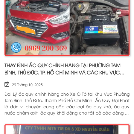
THAY BÌNH ẮC QUY CHÍNH HÃNG TẠI PHƯỜNG TAM
BÌNH, THỦ ĐỨC, TP. HỒ CHÍ MINH VÀ CÁC KHU VỰC
LÂN CẬN PHỤC VỤ 24/7
29 Tháng 10, 2025
Đại Lý ắc quy chính hãng cho Xe Ô Tô tại Khu Vực Phường
Tam Bình, Thủ Đức, Thành Phố Hồ Chí Minh. Ắc Quy Đại Phát
là đơn vị chuyên cung cấp các loại ắc quy khô, ắc quy
nước châm axit, ắc quy khởi động cho tất cả các dòng xe
ô tô, xe tải, tàu thuyền, ắc quy lưu điện, ắc quy dân dụng
từ các thương hiệu như: GS, ĐỒNG NAI, VARTA, DELKOR,
SOLITE, ENIMAC, BOSCH, ROCKET. Tell: 0969 200 369