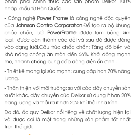
phân phối chính thức các sản phẩm Delkor 100%
nhập khẩu từ Hàn Quốc.
- Công nghệ
Power Frame
là công nghệ độc quyền
của
Johnson Contro Corporation
.Để tạo ra bộ khung
chắc chắn, lưới
PowerFrame
được làm bằng kim
loại, được cán thành các dải và sau đó được đóng
vào dạng lưới.Cấu trúc chắc chắn: Tăng độ bền và
khả năng chóng ăn mòn đến 66%. Khởi động mạnh
mẽ, nhanh chóng cung cấp dòng điện ổn định
.
- Thiết kế mang lại sức mạnh: cung cấp hơn 70% năng
lượng.
- Thân thiện với môi trường: so với các dây chuyền sản
xuất khác, dây chuyền
của Delkor
sử dụng ít hơn 20%
năng lượng và thải ra ít hơn 20% khí thải nhà kính.
Do đó, ắc quy Delkor nổi tiếng về chất lượng hiện tại
và được coi là một trong những sản phẩm tốt nhất
trên thế giới.