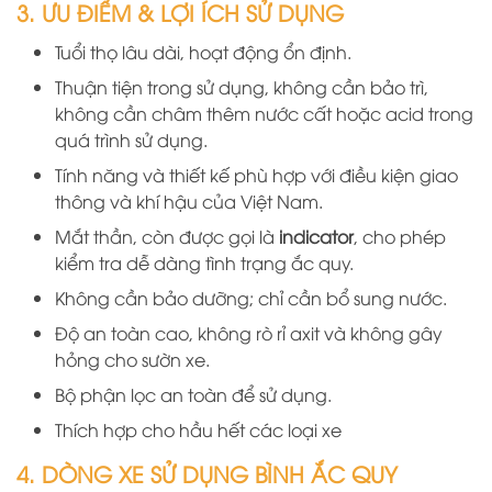
3. ƯU ĐIỂM & LỢI ÍCH SỬ DỤNG
Tuổi thọ lâu dài, hoạt động ổn định.
Thuận tiện trong sử dụng, không cần bảo trì,
không cần châm thêm nước cất hoặc acid trong
quá trình sử dụng.
Tính năng và thiết kế phù hợp với điều kiện giao
thông và khí hậu của Việt Nam.
Mắt thần, còn được gọi là
indicator
, cho phép
kiểm tra dễ dàng tình trạng ắc quy.
Không cần bảo dưỡng; chỉ cần bổ sung nước.
Độ a
n
toàn cao, không rò rỉ axit và không gây
hỏng cho sườn xe.
B
ộ phận lọc an toàn để sử dụng.
Thích hợp cho hầu hết các loại xe
4. DÒNG XE SỬ DỤNG BÌNH ẮC QUY