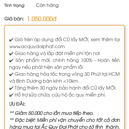
Còn hàng
Tình trạng:
1.050.000đ
Giá bán:
✔️ Giá trên áp dụng đổi CŨ lấy MỚI, xem thêm tại
www.acquydaiphat.com
✔️ Giao hàng và lắp đặt miễn phí tận nơi
✔️ Sản phẩm mới, chính hãng 100% - Hoàn tiền
ngay nếu phát hiện sản phẩm lỗi
✔️ Giao hàng hỏa tốc trong vòng 30 Phút tại HCM
và Bình Dương bán kính <10km.
✔️ Tặng thêm 30 ngày bảo hành đổi CŨ lấy MỚI.
✔️ Hỗ trợ sửa chữa, cứu hộ ắc quy miễn phí.
ƯU ĐÃI:
** Giảm 50.000 cho lần mua tiếp theo.
** Đặc biệt: Miễn phí vận chuyển cho tất cả đơn
hàng mua tại Ắc Quy Đại Phát cho 63 tỉnh thành.