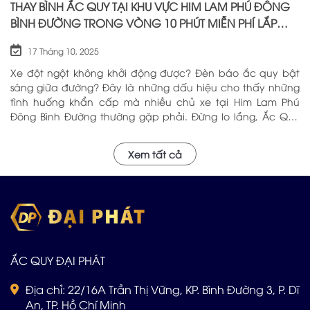
THAY BÌNH ẮC QUY TẠI KHU VỰC HIM LAM PHÚ ĐÔNG
BÌNH ĐƯỜNG TRONG VÒNG 10 PHÚT MIỄN PHÍ LẮP
ĐẶT
17 Tháng 10, 2025
Xe đột ngột không khởi động được? Đèn báo ắc quy bật
sáng giữa đường? Đây là những dấu hiệu cho thấy những
tình huống khẩn cấp mà nhiều chủ xe tại Him Lam Phú
Đông Bình Đường thường gặp phải. Đừng lo lắng, Ắc Quy
Đại Phát – với hơn 5 năm kinh nghiệm trong ngành, chúng
tôi tự hào là địa chỉ đáng tin cậy cung cấp Ắc Quy Tại Him
Xem tất cả
Lam Phú Đông Bình Đường với chất lượng hàng đầu và dịch
vụ chuyên nghiệp sẽ phục vụ Quý khách tận nơi. Hãy Alo
cho đội ngũ Đại Phát: 0969 200 369
ẮC QUY ĐẠI PHÁT
Địa chỉ: 22/16A Trần Thị Vững, KP. Bình Đường 3, P. Dĩ
An, TP. Hồ Chí Minh