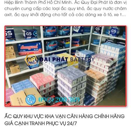
Hiệp Bình Thành Phố Hồ Chí Minh. Ắc Quy Đại Phát là đơn vị
chuyên cung cấp các loại ắc quy khô, ắc quy nước châm
axit, ắc quy khởi động cho tất cả các dòng xe ô tô, xe tải,
tàu thuyền, ắc quy lưu điện, ắc quy dân dụng từ các
thương hiệu như: GS, ĐỒNG NAI, VARTA, DELKOR, SOLITE,
ENIMAC, BOSCH, ROCKET. Tell: 0969 200 369
ẮC QUY KHU VỰC KHA VẠN CÂN HÀNG CHÍNH HÃNG
GIÁ CẠNH TRANH PHỤC VỤ 24/7