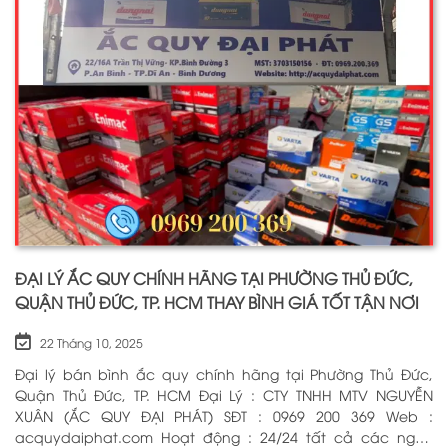
ĐẠI LÝ ẮC QUY CHÍNH HÃNG TẠI PHƯỜNG THỦ ĐỨC,
QUẬN THỦ ĐỨC, TP. HCM THAY BÌNH GIÁ TỐT TẬN NƠI
22 Tháng 10, 2025
Đại lý bán bình ắc quy chính hãng tại Phường Thủ Đức,
Quận Thủ Đức, TP. HCM Đại Lý : CTY TNHH MTV NGUYỄN
XUÂN (ẮC QUY ĐẠI PHÁT) SĐT : 0969 200 369 Web :
acquydaiphat.com Hoạt động : 24/24 tất cả các ngày