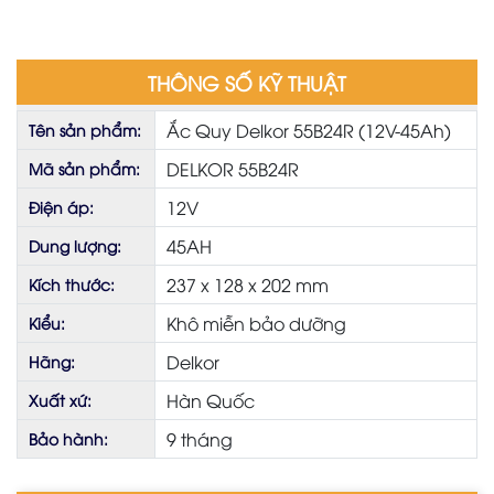
THÔNG SỐ KỸ THUẬT
Ắc Quy Delkor 55B24R (12V-45Ah)
Tên sản phẩm:
DELKOR 55B24R
Mã sản phẩm:
12V
Điện áp:
45AH
Dung lượng:
237 x 128 x 202 mm
Kích thước:
Khô miễn bảo dưỡng
Kiểu:
Delkor
Hãng:
Hàn Quốc
Xuất xứ:
9 tháng
Bảo hành: