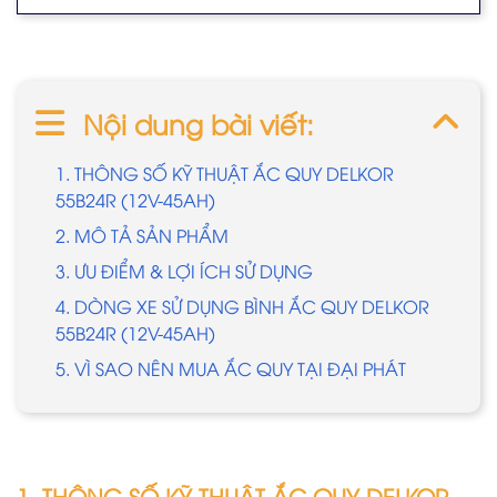
Nội dung bài viết:
1. THÔNG SỐ KỸ THUẬT ẮC QUY DELKOR
55B24R (12V-45AH)
2. MÔ TẢ SẢN PHẨM
3. ƯU ĐIỂM & LỢI ÍCH SỬ DỤNG
4. DÒNG XE SỬ DỤNG BÌNH ẮC QUY DELKOR
55B24R (12V-45AH)
5. VÌ SAO NÊN MUA ẮC QUY TẠI ĐẠI PHÁT
1. THÔNG SỐ KỸ THUẬT ẮC QUY DELKOR