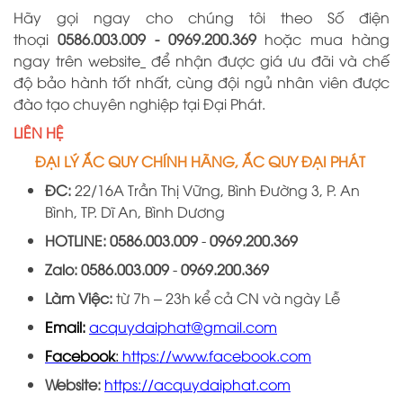
Hãy gọi ngay cho chúng tôi theo Số điện
thoại
0586.003.009 -
0969
.
200
.
369
hoặc mua hàng
ngay trên website
để nhận được giá ưu đãi và chế
độ bảo hành tốt nhất, cùng đội ngủ nhân viên được
đào tạo chuyên nghiệp tại
Đại
Phát.
LIÊN HỆ
ĐẠI LÝ ẮC QUY CHÍNH HÃNG, ẮC QUY ĐẠI PHÁT
ĐC:
22/16A
Trần Thị Vững, Bình Đường 3, P. An
Bình, TP. Dĩ An, Bình Dương
HOTLINE:
0586.003.009
-
0969
.
200
.
369
Zalo:
0586.003.009
-
0969
.
200
.
36
9
Làm Việc:
từ 7h – 23h kể cả CN và ngày Lễ
Email:
acquydaiphat@gmail.com
Facebook
:
https://www.facebook.com
Website:
https://acquydaiphat.com