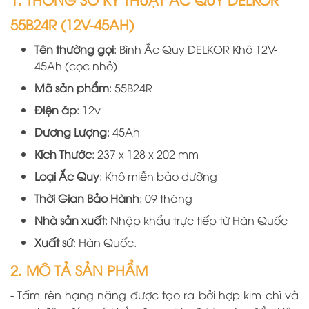
55B24R (12V-45AH)
Tên thường gọi
: Bình Ắc Quy DELKOR Khô 12V-
45Ah (cọc nhỏ)
Mã sản phẩm
: 55B24R
Điện áp
: 12v
Dương Lượng
: 45Ah
Kích Thước
: 237 x 128 x 202 mm
Loại Ắc Quy
: Khô miễn bảo dưỡng
Thời Gian Bảo Hành
: 09 tháng
Nhà sản xuất
: Nhập khẩu trực tiếp từ Hàn Quốc
Xuất sứ
: Hàn Quốc.
2. MÔ TẢ SẢN PHẨM
- Tấm r
èn hạng nặng được tạo ra bởi hợp kim chì và