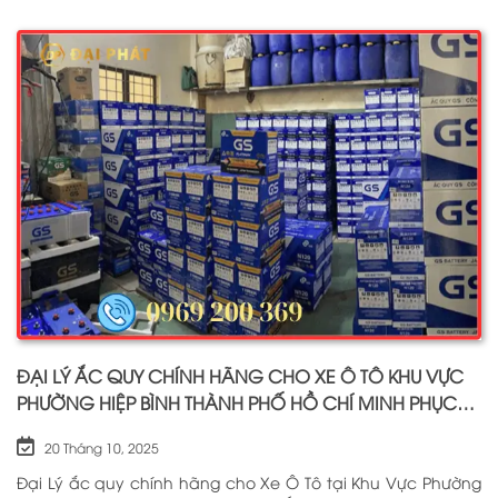
trong tuần, kể cả ngày lễ tết Dịch vụ : Thay bình ắc quy
cho xe ô tô, xe máy, xe tải, cứu hộ ắc quy tận nơi 24/7 BẤM
ĐỂ GỌI NGAY CHO CHÚNG TÔI: 0969 200 369
ĐẠI LÝ ẮC QUY CHÍNH HÃNG CHO XE Ô TÔ KHU VỰC
PHƯỜNG HIỆP BÌNH THÀNH PHỐ HỒ CHÍ MINH PHỤC
VỤ TẬN NƠI 24/7
20 Tháng 10, 2025
Đại Lý ắc quy chính hãng cho Xe Ô Tô tại Khu Vực Phường