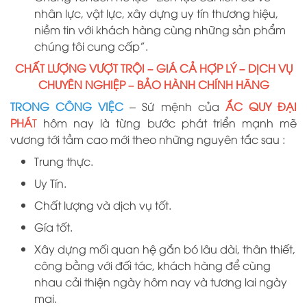
nhân lực, vật lực, xây dựng uy tín thương hiệu,
niềm tin với khách hàng cùng những sản phẩm
chúng tôi cung cấp”.
CHẤT LƯỢNG VƯỢT TRỘI – GIÁ CẢ HỢP LÝ – DỊCH VỤ
CHUYÊN NGHIỆP – BẢO HÀNH CHÍNH HÃNG
TRONG CÔNG VIỆC
– Sứ mệnh của
ẮC QUY ĐẠI
PHÁ
T
hôm nay là từng bước phát triển mạnh mẽ
vương tới tầm cao mới theo những nguyên tắc sau :
Trung thực.
Uy Tín.
Chất lượng và dịch vụ tốt.
Gía tốt.
Xây dựng mối quan hệ gắn bó lâu dài, thân thiết,
công bằng với đối tác, khách hàng để cùng
nhau cải thiện ngày hôm nay và tương lai ngày
mai.