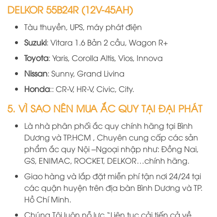
DELKOR
55B24R (12V-45AH)
Tàu thuyền, UPS, máy phát điện
Suzuki
: Vitara 1.6 Bản 2 cầu, Wagon R+
Toyota
: Yaris, Corolla Altis, Vios, Innova
Nissan
: Sunny, Grand Livina
Honda
:: CR-V, HR-V, Civic, City.
5. VÌ SAO NÊN MUA ẮC QUY TẠI ĐẠI PHÁT
Là nhà phân phối ắc quy chính hãng
tại
B
ình
D
ương
và TP.HCM
, Chuyên cung cấp các sản
phẩm ắc quy Nội –Ngoại nhập như: Đồng Nai,
GS, ENIMAC, ROCKET, DELKOR…chính hãng.
Giao hàng và lắp đặt miễn phí tận nơi 24/24 tại
các quận huyện trên địa bàn Bình Dương và TP.
Hồ Chí Minh.
Chúng Tôi luôn nỗ lực “Liên tục cải tiến cả về