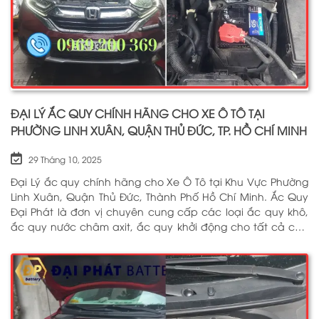
ĐẠI LÝ ẮC QUY CHÍNH HÃNG CHO XE Ô TÔ TẠI
PHƯỜNG LINH XUÂN, QUẬN THỦ ĐỨC, TP. HỒ CHÍ MINH
29 Tháng 10, 2025
Đại Lý ắc quy chính hãng cho Xe Ô Tô tại Khu Vực Phường
Linh Xuân, Quận Thủ Đức, Thành Phố Hồ Chí Minh. Ắc Quy
Đại Phát là đơn vị chuyên cung cấp các loại ắc quy khô,
ắc quy nước châm axit, ắc quy khởi động cho tất cả các
dòng xe ô tô, xe tải, tàu thuyền, ắc quy lưu điện, ắc quy
dân dụng từ các thương hiệu như: GS, ĐỒNG NAI, VARTA,
DELKOR, SOLITE, ENIMAC, BOSCH, ROCKET. Tell: 0969 200 369