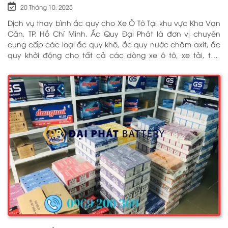
20 Tháng 10, 2025
Dịch vụ thay bình ắc quy cho Xe Ô Tô Tại khu vực Kha Vạn
Cân, TP. Hồ Chí Minh. Ắc Quy Đại Phát là đơn vị chuyên
cung cấp các loại ắc quy khô, ắc quy nước châm axit, ắc
quy khởi động cho tất cả các dòng xe ô tô, xe tải, tàu
thuyền, ắc quy lưu điện, ắc quy dân dụng từ các thương
hiệu như: GS, ĐỒNG NAI, VARTA, DELKOR, SOLITE, ENIMAC,
BOSCH, ROCKET. Tell: 0969 200 369