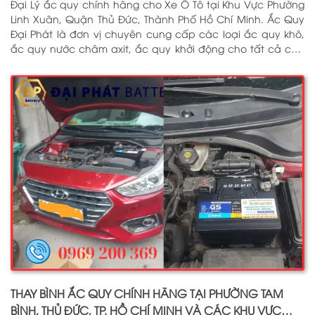
Đại Lý ắc quy chính hãng cho Xe Ô Tô tại Khu Vực Phường
Linh Xuân, Quận Thủ Đức, Thành Phố Hồ Chí Minh. Ắc Quy
Đại Phát là đơn vị chuyên cung cấp các loại ắc quy khô,
ắc quy nước châm axit, ắc quy khởi động cho tất cả các
dòng xe ô tô, xe tải, tàu thuyền, ắc quy lưu điện, ắc quy
dân dụng từ các thương hiệu như: GS, ĐỒNG NAI, VARTA,
DELKOR, SOLITE, ENIMAC, BOSCH, ROCKET. Tell: 0969 200 369
THAY BÌNH ẮC QUY CHÍNH HÃNG TẠI PHƯỜNG TAM
BÌNH, THỦ ĐỨC, TP. HỒ CHÍ MINH VÀ CÁC KHU VỰC