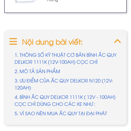
Nội dung bài viết:
1. THÔNG SỐ KỸ THUẬT CƠ BẢN BÌNH ẮC QUY
DELKOR 1111K (12V-100AH) CỌC CHÌ
2. MÔ TẢ SẢN PHẨM
3. ƯU ĐIỂM CỦA ẮC QUY DELKOR N120 (12V-
120AH)
4. BÌNH ẮC QUY DELKOR 1111K ( 12V - 100AH)
CỌC CHÌ DÙNG CHO CÁC XE NHƯ :
​​​​​​​5. VÌ SAO NÊN MUA ẮC QUY TẠI ĐẠI PHÁT