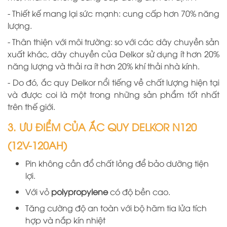
- Thiết kế mang lại sức mạnh: cung cấp hơn 70% năng
lượng.
- Thân thiện với môi trường: so với các dây chuyền sản
xuất khác, dây chuyền
của Delkor
sử dụng ít hơn 20%
năng lượng và thải ra ít hơn 20% khí thải nhà kính.
- Do đó, ắc quy Delkor nổi tiếng về chất lượng hiện tại
và được coi là một trong những sản phẩm tốt nhất
trên thế giới.
3. ƯU ĐIỂM CỦA ẮC QUY DELKOR N120
(12V-120AH
)
Pin không cần đổ chất lỏng để bảo dưỡng tiện
lợi.
Với vỏ
polypropylene
có độ bền cao.
Tăng cường độ an toàn với bộ hãm tia lửa tích
hợp và nắp kín nhiệt