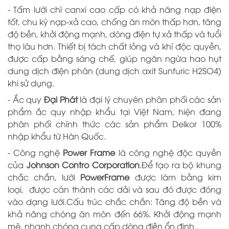
- Tấm lưới chì canxi cao cấp có khả năng nạp điện
tốt, chu kỳ nạp-xả cao, chống ăn mòn thấp hơn, tăng
độ bền, khởi động mạnh, dòng điện tự xả thấp và tuổi
thọ lâu hơn. Thiết bị tách chất lỏng và khí độc quyền,
được cấp bằng sáng chế, giúp ngăn ngừa hao hụt
dung dịch điện phân (dung dịch axit Sunfuric H2SO4)
khi sử dụng.
- Ắc quy
Đại
P
hát
là đại lý chuyên phân phối các sản
phẩm ắc quy nhập khẩu tại Việt Nam, hiện đang
phân phối chính thức các sản phẩm Delkor 100%
nhập khẩu từ Hàn Quốc.
- Công nghệ
Power Frame
là công nghệ độc quyền
của
Johnson Contro Corporation
.Để tạo ra bộ khung
chắc chắn, lưới
PowerFrame
được làm bằng kim
loại, được cán thành các dải và sau đó được đóng
vào dạng lưới.Cấu trúc chắc chắn: Tăng độ bền và
khả năng chóng ăn mòn đến 66%. Khởi động mạnh
mẽ, nhanh chóng cung cấp dòng điện ổn định
.