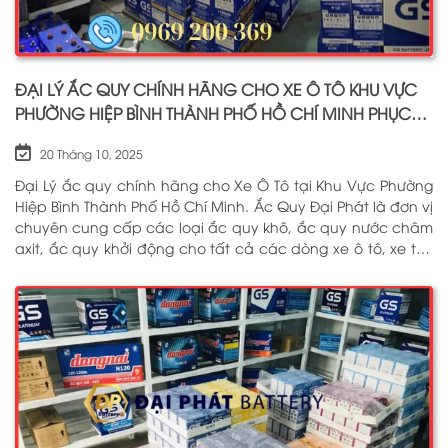
ĐẠI LÝ ẮC QUY CHÍNH HÃNG CHO XE Ô TÔ KHU VỰC
PHƯỜNG HIỆP BÌNH THÀNH PHỐ HỒ CHÍ MINH PHỤC
VỤ TẬN NƠI 24/7
20 Tháng 10, 2025
Đại Lý ắc quy chính hãng cho Xe Ô Tô tại Khu Vực Phường
Hiệp Bình Thành Phố Hồ Chí Minh. Ắc Quy Đại Phát là đơn vị
chuyên cung cấp các loại ắc quy khô, ắc quy nước châm
axit, ắc quy khởi động cho tất cả các dòng xe ô tô, xe tải,
tàu thuyền, ắc quy lưu điện, ắc quy dân dụng từ các
thương hiệu như: GS, ĐỒNG NAI, VARTA, DELKOR, SOLITE,
ENIMAC, BOSCH, ROCKET. Tell: 0969 200 369