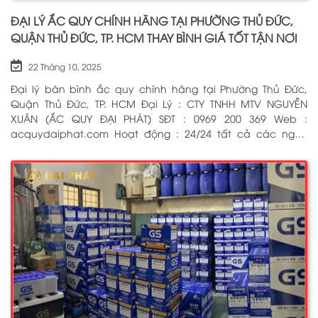
ĐẠI LÝ ẮC QUY CHÍNH HÃNG TẠI PHƯỜNG THỦ ĐỨC,
QUẬN THỦ ĐỨC, TP. HCM THAY BÌNH GIÁ TỐT TẬN NƠI
22 Tháng 10, 2025
Đại lý bán bình ắc quy chính hãng tại Phường Thủ Đức,
Quận Thủ Đức, TP. HCM Đại Lý : CTY TNHH MTV NGUYỄN
XUÂN (ẮC QUY ĐẠI PHÁT) SĐT : 0969 200 369 Web :
acquydaiphat.com Hoạt động : 24/24 tất cả các ngày
trong tuần, kể cả ngày lễ tết Dịch vụ : Thay bình ắc quy
cho xe ô tô, xe máy, xe tải, cứu hộ ắc quy tận nơi 24/7 BẤM
ĐỂ GỌI NGAY CHO CHÚNG TÔI: 0969 200 369