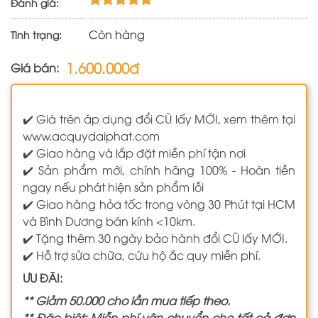
Đánh giá:
Còn hàng
Tình trạng:
1.600.000đ
Giá bán:
✔️ Giá trên áp dụng đổi CŨ lấy MỚI, xem thêm tại
www.acquydaiphat.com
✔️ Giao hàng và lắp đặt miễn phí tận nơi
✔️ Sản phẩm mới, chính hãng 100% - Hoàn tiền
ngay nếu phát hiện sản phẩm lỗi
✔️ Giao hàng hỏa tốc trong vòng 30 Phút tại HCM
và Bình Dương bán kính <10km.
✔️ Tặng thêm 30 ngày bảo hành đổi CŨ lấy MỚI.
✔️ Hỗ trợ sửa chữa, cứu hộ ắc quy miễn phí.
ƯU ĐÃI:
** Giảm 50.000 cho lần mua tiếp theo.
** Đặc biệt: Miễn phí vận chuyển cho tất cả đơn