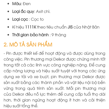
Màu
: Đen
Loại ắc quy
: Axit chì.
Loại cọc
: Cọc to
Kí hiệu
1111K
theo tiêu chuẩn
JIS
của Nhật Bản
Thời gian bảo hành
: 9 tháng
2. MÔ TẢ SẢN PHẨM
-
Pin được thiết kế để hoạt động và được dùng
trong
công việc
. Pin thương mại Delkor được chứng minh tốt
trong tất cả các lĩnh vực công nghiệp nặng. Để cung
cấp năng lượng và hiệu suất tuyệt vời trong các ứng
dụng xe tải và xe buýt, pin thương mại Delkor được
sản xuất
bằng các thành phần và vật liệu nội bộ bền
vững trong quá trình sản xuất. Mỗi pin thương mại
của Delkor đều nỗ lực thêm để cung cấp tuổi thọ dài
hơn, thời gian ngừng hoạt động ít hơn và cải thiện
hiệu suất tổng thể.