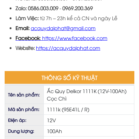
Zalo:
0586.003.009
-
0969
.
200
.
36
9
Làm Việc:
từ 7h – 23h kể cả CN và ngày Lễ
Email:
acquydaiphat@gmail.com
Facebook
:
https://www.facebook.com
Website:
https://acquydaiphat.com
THÔNG SỐ KỸ THUẬT
Ắc Quy Delkor 1111K (12V-100Ah)
Tên sản phẩm:
Cọc Chì
1111k (95E41L / R)
Mã sản phẩm:
12V
Điện áp:
100Ah
Dung lượng: