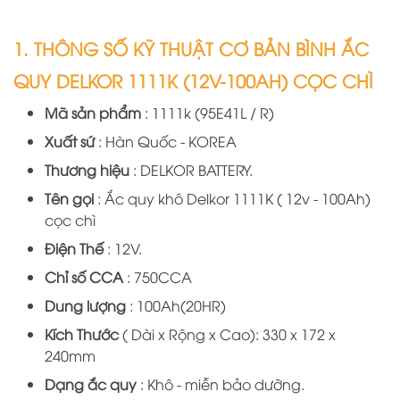
1. THÔNG SỐ KỸ THUẬT CƠ BẢN BÌNH ẮC
QUY DELKOR 1111K (12V-100AH) CỌC CHÌ
Mã sản phẩm
: 1111k
(95E41L / R)
Xuất sứ
: Hàn Quốc - KOREA
Thương hiệu
: DELKOR BATTERY.
Tên gọi
: Ắc quy khô Delkor 1111K ( 12v - 100Ah)
cọc chì
Điện Thế
: 12V.
Chỉ số CCA
: 750CCA
Dung lượng
: 100Ah(20HR)
Kích Thước
( Dài x Rộng x Cao): 330 x 172 x
240mm
Dạng ắc quy
: Khô - miễn bảo dưỡng.