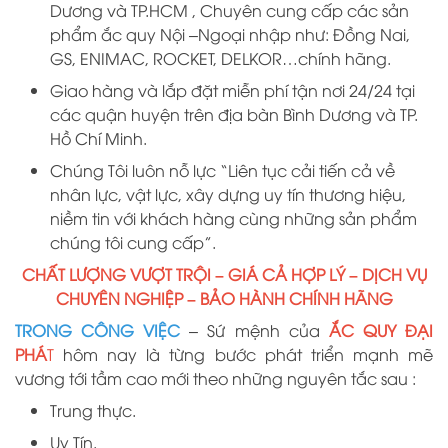
D
ương
và TP.HCM
, Chuyên cung cấp các sản
phẩm ắc quy Nội –Ngoại nhập như: Đồng Nai,
GS, ENIMAC, ROCKET, DELKOR…chính hãng.
Giao hàng và lắp đặt miễn phí tận nơi 24/24 tại
các quận huyện trên địa bàn Bình Dương và TP.
Hồ Chí Minh.
Chúng Tôi luôn nỗ lực “Liên tục cải tiến cả về
nhân lực, vật lực, xây dựng uy tín thương hiệu,
niềm tin với khách hàng cùng những sản phẩm
chúng tôi cung cấp”.
CHẤT LƯỢNG VƯỢT TRỘI – GIÁ CẢ HỢP LÝ – DỊCH VỤ
CHUYÊN NGHIỆP – BẢO HÀNH CHÍNH HÃNG
TRONG CÔNG VIỆC
– Sứ mệnh của
ẮC QUY ĐẠI
PHÁ
T
hôm nay là từng bước phát triển mạnh mẽ
vương tới tầm cao mới theo những nguyên tắc sau :
Trung thực.
Uy Tín.