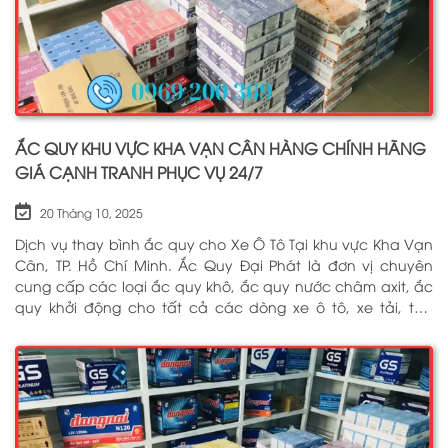
ẮC QUY KHU VỰC KHA VẠN CÂN HÀNG CHÍNH HÃNG
GIÁ CẠNH TRANH PHỤC VỤ 24/7
20 Tháng 10, 2025
Dịch vụ thay bình ắc quy cho Xe Ô Tô Tại khu vực Kha Vạn
Cân, TP. Hồ Chí Minh. Ắc Quy Đại Phát là đơn vị chuyên
cung cấp các loại ắc quy khô, ắc quy nước châm axit, ắc
quy khởi động cho tất cả các dòng xe ô tô, xe tải, tàu
thuyền, ắc quy lưu điện, ắc quy dân dụng từ các thương
hiệu như: GS, ĐỒNG NAI, VARTA, DELKOR, SOLITE, ENIMAC,
BOSCH, ROCKET. Tell: 0969 200 369