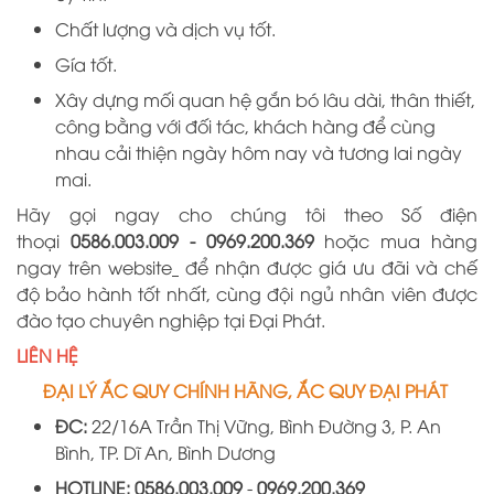
Chất lượng và dịch vụ tốt.
Gía tốt.
Xây dựng mối quan hệ gắn bó lâu dài, thân thiết,
công bằng với đối tác, khách hàng để cùng
nhau cải thiện ngày hôm nay và tương lai ngày
mai.
Hãy gọi ngay cho chúng tôi theo Số điện
thoại
0586.003.009 -
0969
.
200
.
369
hoặc mua hàng
ngay trên website
để nhận được giá ưu đãi và chế
độ bảo hành tốt nhất, cùng đội ngủ nhân viên được
đào tạo chuyên nghiệp tại
Đại
Phát.
LIÊN HỆ
ĐẠI LÝ ẮC QUY CHÍNH HÃNG, ẮC QUY ĐẠI PHÁT
ĐC:
22/16A
Trần Thị Vững, Bình Đường 3, P. An
Bình, TP. Dĩ An, Bình Dương
HOTLINE:
0586.003.009
-
0969
.
200
.
369