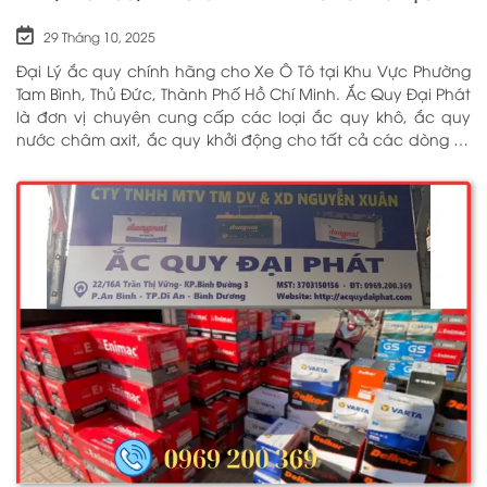
LÂN CẬN PHỤC VỤ 24/7
29 Tháng 10, 2025
Đại Lý ắc quy chính hãng cho Xe Ô Tô tại Khu Vực Phường
Tam Bình, Thủ Đức, Thành Phố Hồ Chí Minh. Ắc Quy Đại Phát
là đơn vị chuyên cung cấp các loại ắc quy khô, ắc quy
nước châm axit, ắc quy khởi động cho tất cả các dòng xe
ô tô, xe tải, tàu thuyền, ắc quy lưu điện, ắc quy dân dụng
từ các thương hiệu như: GS, ĐỒNG NAI, VARTA, DELKOR,
SOLITE, ENIMAC, BOSCH, ROCKET. Tell: 0969 200 369