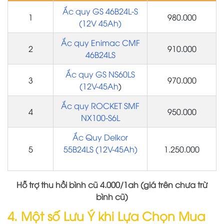
Ắc quy GS 46B24L-S
1
980.000
(12V 45Ah)
Ắc quy Enimac CMF
2
910.000
46B24LS
Ắc quy GS NS60LS
3
970.000
(12V-45Ah
)
Ắc quy ROCKET SMF
4
950.000
NX100-S6L
Ắc Quy Delkor
5
55B24LS (12V-45Ah)
1.250.000
Hỗ trợ thu hồi bình cũ 4.000/1ah (giá trên chưa trừ
bình cũ)
4. Một số Lưu Ý khi Lựa Chọn Mua