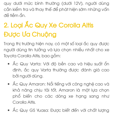
quy dưới mức bình thường (dưới 12V), người dùng
cần kiểm tra và thay thế để phát hiện sớm những vấn
đề tiềm ẩn.
2. Loại Ắc Quy Xe Corolla Altis
Được Ưa Chuộng
Trong thị trường hiện nay, có một số loại ắc quy được
người dùng tin tưởng và lựa chọn nhiều nhất cho xe
Toyota Corolla Altis, bao gồm:
Ắc Quy Varta: Với độ bền cao và hiệu suất ổn
định, ắc quy Varta thường được đánh giá cao
bởi người dùng.
Ắc Quy Amaron: Nổi tiếng với công nghệ cao và
khả năng chịu tải tốt, Amaron là một lựa chọn
phổ biến cho các dòng xe hạng sang như
Corolla Altis.
Ắc Quy GS Yuasa: Được biết đến với chất lượng