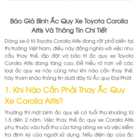
Báo Giá Bình Ắc Quy Xe Toyota Corolla
Altis Và Thông Tin Chi Tiết
Dòng xe ô tô Toyota Corolla Altis đang rất phổ biến tại
thị trường Việt Nam, điều này đồng nghĩa với việc nhu
cầu thay thế, lắp đặt và bảo trì ắc quy xe Toyota
Corolla Altis đang tăng cao. Để hiểu rõ hơn về các
loại ắc quy xe này cũng như khi nào cần thay thế,
hãy tham khảo thông tin dưới đây từ Ắc quy Đại Phát.
1. Khi Nào Cần Phải Thay Ắc Quy
Xe Corolla Altis?
Thường thì một bình ắc quy sẽ có tuổi thọ khoảng từ
1.5 đến 2 năm. Việc thay thế ắc quy xe Corolla Altis
phụ thuộc vào tuổi thọ của từng dòng xe và việc kiểm
tra định kỳ của người sử dụng. Nếu điện áp của ắc