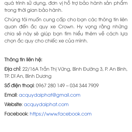
quá trình sử dụng, đơn vị hỗ trợ bảo hành sản phẩm
trong thời gian bảo hành.
Chúng tôi muốn cung cấp cho bạn các thông tin liên
quan đến ắc quy xe Crown. Hy vọng rằng những
chia sẻ này sẽ giúp bạn tìm hiểu thêm về cách lựa
chọn ắc quy cho chiếc xe của mình.
Thông tin liên hệ:
Địa chỉ
: 22/16A Trần Thị Vững, Bình Đường 3, P. An Bình,
TP. Dĩ An, Bình Dương
Số điện thoại
: 0967 280 149 – 034 344 7909
Email
:
acquydaiphat@gmail.com
Website
:
acquydaiphat.com
Facebook
:
https://www.facebook.com