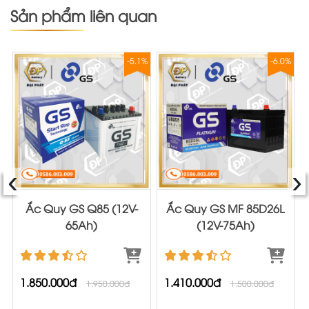
Sản phẩm liên quan
%
-5.1%
-6.0%
‹
›
Ắc Quy GS Q85 (12V-
Ắc Quy GS MF 85D26L
65Ah)
(12V-75Ah)
1.850.000đ
1.410.000đ
1.950.000đ
1.500.000đ