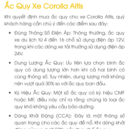
Ắc Quy Xe Corolla Altis
Khi quyết định mua ắc quy cho xe Corolla Altis, quý
khách hàng cần chú ý đến các điểm sau đây:
Đúng Thông Số Điện Áp: Thông thường, ắc quy
xe du lịch từ 4 đến 16 chỗ sử dụng điện áp 12V,
trong khi các dòng xe tải thường sử dụng điện áp
24V.
Dung Lượng Ắc Quy: Ưu tiên lựa chọn bình ắc
quy có dung lượng lớn hơn khi cả hai bình có
cùng thông số. Tuy nhiên, dung lượng mới không
nên vượt quá 30% so với ắc quy ban đầu.
Ký Hiệu Ắc Quy: Một số ắc quy có ký hiệu CMF
hoặc MF, điều này chỉ ra rằng chúng là loại ắc
quy khô không yêu cầu bảo dưỡng.
Dòng Khởi Động (CCA): Đây là một thông số
quan trọng cho các ắc quy đề nổ. Khi dòng khởi