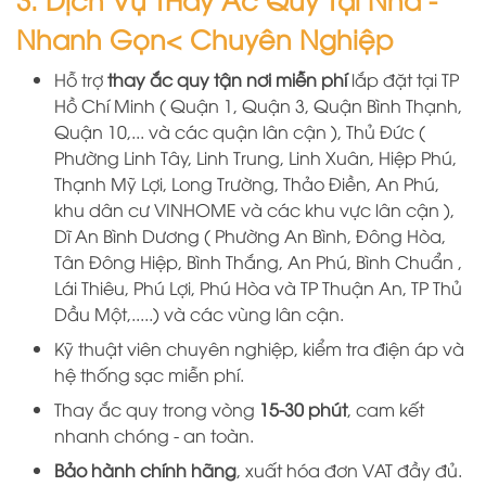
Nhanh Gọn< Chuyên Nghiệp
Hỗ trợ
thay ắc quy tận nơi miễn phí
lắp đặt tại TP
Hồ Chí Minh ( Quận 1, Quận 3, Quận Bình Thạnh,
Quận 10,... và các quận lân cận ), Thủ Đức (
Phường Linh Tây, Linh Trung, Linh Xuân, Hiệp Phú,
Thạnh Mỹ Lợi, Long Trường, Thảo Điền, An Phú,
khu dân cư VINHOME và các khu vực lân cận ),
Dĩ An Bình Dương ( Phường An Bình, Đông Hòa,
Tân Đông Hiệp, Bình Thắng, An Phú, Bình Chuẩn ,
Lái Thiêu, Phú Lợi, Phú Hòa và TP Thuận An, TP Thủ
Dầu Một,.....) và các vùng lân cận.
Kỹ thuật viên chuyên nghiệp, kiểm tra điện áp và
hệ thống sạc miễn phí.
Thay ắc quy trong vòng
15-30 phút
, cam kết
nhanh chóng - an toàn.
Bảo hành chính hãng
, xuất hóa đơn VAT đầy đủ.