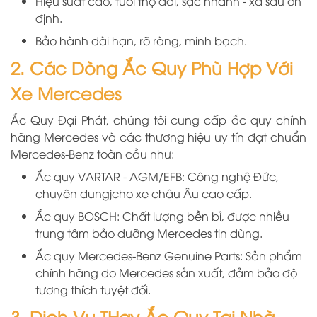
Hiệu suất cao, tuổi thọ dài, sạc nhanh - xả sâu ổn
định.
Bảo hành dài hạn, rõ ràng, minh bạch.
2. Các Dòng Ắc Quy Phù Hợp Với
Xe Mercedes
Ắc Quy Đại Phát, chúng tôi cung cấp ắc quy chính
hãng Mercedes và các thương hiệu uy tín đạt chuẩn
Mercedes-Benz toàn cầu như:
Ắc quy VARTAR - AGM/EFB: Công nghệ Đức,
chuyên dungjcho xe châu Âu cao cấp.
Ắc quy BOSCH: Chất lượng bền bỉ, được nhiều
trung tâm bảo dưỡng Mercedes tin dùng.
Ắc quy Mercedes-Benz Genuine Parts: Sản phẩm
chính hãng do Mercedes sản xuất, đảm bảo độ
tương thích tuyệt đối.
3. Dịch Vụ THay Ắc Quy Tại Nhà -