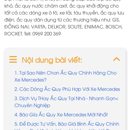
khô, ắc quy nước châm axit, ắc quy khởi động cho
tất cả các dòng xe ô tô, xe tải, tàu thuyền, ắc quy lưu
điện, ắc quy dân dụng từ các thương hiệu như: GS,
ĐỒNG NAI, VARTA, DELKOR, SOLITE, ENIMAC, BOSCH,
ROCKET. Tell: 0969 200 369
Nội dung bài viết:
1. Tại Sao Nên Chon Ắc Quy Chính Hãng Cho
Xe Mercedes?
2. Các Dòng Ắc Quy Phù Hợp Với Xe Mercedes
3. Dịch Vụ THay Ắc Quy Tại Nhà - Nhanh Gọn<
Chuyên Nghiệp
4. Báo Gía Ắc Quy Xe Mercedes Mới Nhất
5. Để Được Tư Vấn, Báo Giá Bình Ắc Quy Chính