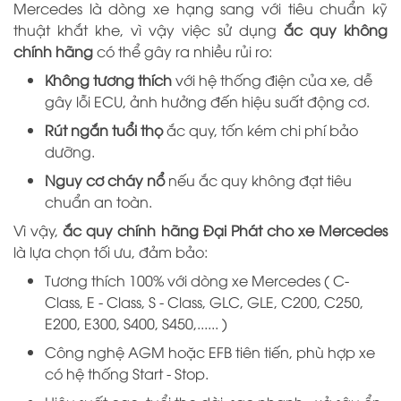
Mercedes là dòng xe hạng sang với tiêu chuẩn kỹ
thuật khắt khe, vì vậy việc sử dụng
ắc quy không
chính hãng
có thể gây ra nhiều rủi ro:
Không tương thích
với hệ thống điện của xe, dễ
gây lỗi ECU, ảnh hưởng đến hiệu suất động cơ.
Rút ngắn tuổi thọ
ắc quy, tốn kém chi phí bảo
dưỡng.
Nguy cơ cháy nổ
nếu ắc quy không đạt tiêu
chuẩn an toàn.
Vì vậy,
ắc quy chính hãng Đại Phát cho xe Mercedes
là lựa chọn tối ưu, đảm bảo:
Tương thích 100% với dòng xe Mercedes ( C-
Class, E - Class, S - Class, GLC, GLE, C200, C250,
E200, E300, S400, S450,...... )
Công nghệ AGM hoặc EFB tiên tiến, phù hợp xe
có hệ thống Start - Stop.