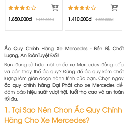
1.850.000đ
1.410.000đ
1.950.000đ
1.500.000đ
Ắc Quy Chính Hãng Xe Mercedes - Bền Bỉ, Chất
Lượng, An ToànTuyệt Đối!
Bạn đang sở hữu một chiếc xe Mercedes đẳng cấp
và cần thay thế ắc quy? Đừng để ắc quy kém chất
lượng làm gián đoạn hành trình của bạn. Chọn ngay
ắc quy chính hãng Đại Phát cho xe Mercedes
để
đảm bảo
hiệu suất vượt trội, tuổi thọ cao và an toàn
tối đa.
1. Tại Sao Nên Chon Ắc Quy Chính
Hãng Cho Xe Mercedes?