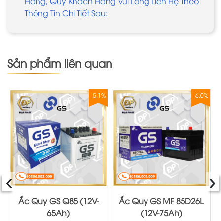
Hãng, Quý Khách Hàng Vui Lòng Liên Hệ Theo
Thông Tin Chi Tiết Sau:
Sản phẩm liên quan
%
-5.1%
-6.0%
‹
›
Ắc Quy GS Q85 (12V-
Ắc Quy GS MF 85D26L
65Ah)
(12V-75Ah)