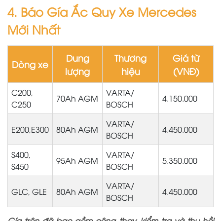
4. Báo Gía Ắc Quy Xe Mercedes
Mới Nhất
Dung
Thương
Giá từ
Dòng xe
lượng
hiệu
(VNĐ)
C200,
VARTA/
70Ah AGM
4.150.000
C250
BOSCH
VARTA/
E200,E300
80Ah AGM
4.450.000
BOSCH
S400,
VARTA/
95Ah AGM
5.350.000
S450
BOSCH
VARTA/
GLC, GLE
80Ah AGM
4.450.000
BOSCH
Gía trên đã bao gồm công thay, kiểm tra và thu hồi