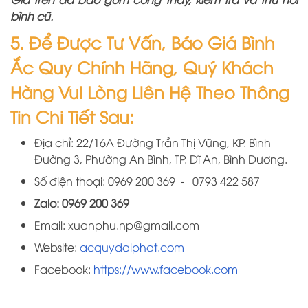
bình cũ.
5.
Để Được Tư Vấn, Báo Giá Bình
Ắc Quy Chính Hãng, Quý Khách
Hàng Vui Lòng Liên Hệ Theo Thông
Tin Chi Tiết Sau:
Địa chỉ: 22/16A Đường Trần Thị Vững, KP. Bình
Đường 3, Phường An Bình, TP. Dĩ An, Bình Dương.
Số điện thoại: 0969 200 369 - 0793 422 587
Zalo: 0969 200 369
Email: xuanphu.np@gmail.com
Website:
acquydaiphat.com
Facebook:
https://www.facebook.com